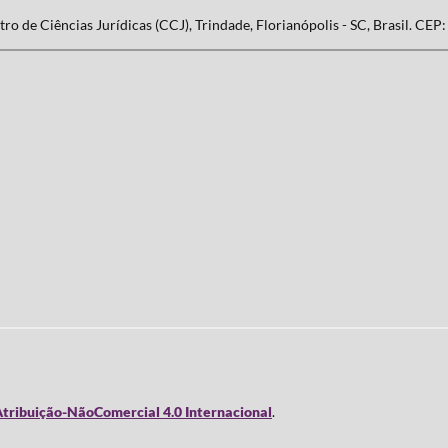
ro de Ciências Jurídicas (CCJ), Trindade, Florianópolis - SC, Brasil. CEP
tribuição-NãoComercial 4.0 Internacional
.