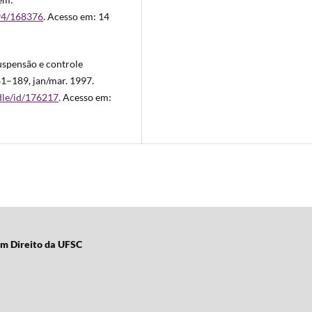
594/168376
. Acesso em: 14
uspensão e controle
181–189, jan/mar. 1997.
dle/id/176217
. Acesso em:
em Direito da UFSC