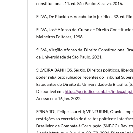
constitucional. 11. ed. São Paulo: Saraiva, 2016.
SILVA, De Plácido e. Vocabulário jurídico. 32. ed. Rio
SILVA, José Afonso da. Curso de Direito Constitucion
Malheiros Editores, 1998.
SILVA, Virgílio Afonso da. Direito Constitucional Bra
da Universidade de São Paulo, 2021.
SILVEIRA BANHOS, Sérgio. Direitos políticos, liberd
poder religioso: julgados recentes do Tribunal Superi
Estudantes de Direito da Universidade de Brasília, [S. l.
Disponível em:
https://periodicos.unb.br/index.php
Acesso em: 16 jan. 2022.
SPINARDI, Felipe Lauretti; VENTURINI, Otavio. Impr
restrições ao exercício de direitos políticos: interf
Brasileiro de Combate à Corrupção (SNBCC). Revista 
Administrativo, v. 8, n. 1, p. 50–79, 2021. Disponível