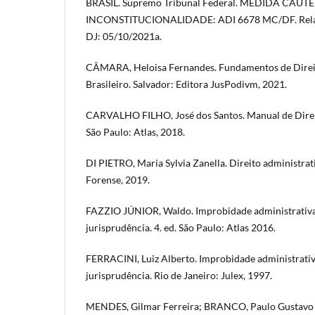
BRASIL. Supremo Tribunal Federal. MEDIDA CAU
INCONSTITUCIONALIDADE: ADI 6678 MC/DF. Relato
DJ: 05/10/2021a.
CÂMARA, Heloisa Fernandes. Fundamentos de Direi
Brasileiro. Salvador: Editora JusPodivm, 2021.
CARVALHO FILHO, José dos Santos. Manual de Direit
São Paulo: Atlas, 2018.
DI PIETRO, Maria Sylvia Zanella. Direito administrati
Forense, 2019.
FAZZIO JÚNIOR, Waldo. Improbidade administrativa: 
jurisprudência. 4. ed. São Paulo: Atlas 2016.
FERRACINI, Luiz Alberto. Improbidade administrativa:
jurisprudência. Rio de Janeiro: Julex, 1997.
MENDES, Gilmar Ferreira; BRANCO, Paulo Gustavo G