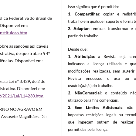
Isso significa que é permitido:
1. Compartilhar
: copiar e redistri
lica Federativa do Brasil de
trabalho em qualquer suporte e format
 Disponível em:
2. Adaptar
: remixar, transformar e c
onstituicao.htm
.
partir do trabalho.
obre as sanções aplicáveis
Desde que:
rativa, de que trata o § 4º
1. Atribuição
: a Revista seja cred
dências. Disponível em:
indicando a licença utilizada e qua
modificações realizadas, sem sugerir
Revista endossou o uso ou o(a
a a Lei nº 8.429, de 2 de
usuário(a/e/s) do trabalho.
strativa. Disponível em:
2. NãoComercial
: o conteúdo não
22/2021/Lei/L14230.htm
.
utilizado para fins comerciais.
3.
Sem Limites Adicionais
: não 
INTERNO NO AGRAVO EM
impostas restrições legais ou tecnol
Assusete Magalhães. DJ:
que impeçam outrem de realizar 
permitidas pela licença.