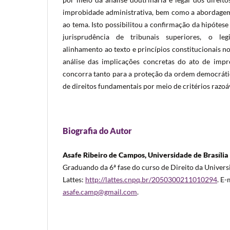
improbidade administrativa, bem como a abordagem
ao tema. Isto possibilitou a confirmação da hipótes
jurisprudência de tribunais superiores, o le
alinhamento ao texto e princípios constitucionais no
análise das implicações concretas do ato de impr
concorra tanto para a proteção da ordem democráti
de direitos fundamentais por meio de critérios razoá
Biografia do Autor
Asafe Ribeiro de Campos, Universidade de Brasília
Graduando da 6ª fase do curso de Direito da Universi
Lattes:
http://lattes.cnpq.br/2050300211010294
. E-
asafe.camp@gmail.com
.