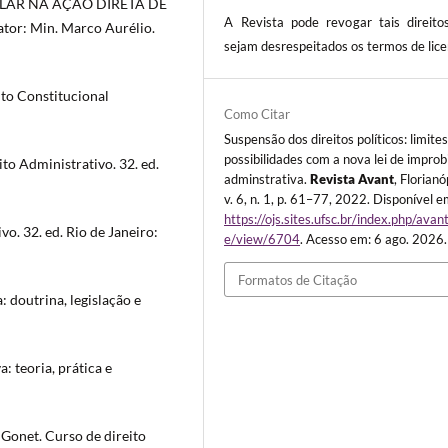
TELAR NA AÇÃO DIRETA DE
A Revista pode revogar tais direito
r: Min. Marco Aurélio.
sejam desrespeitados os termos de lice
to Constitucional
Como Citar
Suspensão dos direitos políticos: limites
possibilidades com a nova lei de impro
o Administrativo. 32. ed.
adminstrativa.
Revista Avant
, Florianó
v. 6, n. 1, p. 61–77, 2022. Disponível e
https://ojs.sites.ufsc.br/index.php/avant
vo. 32. ed. Rio de Janeiro:
e/view/6704
. Acesso em: 6 ago. 2026.
Formatos de Citação
doutrina, legislação e
 teoria, prática e
onet. Curso de direito