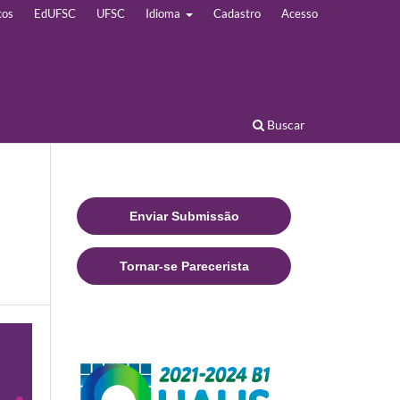
cos
EdUFSC
UFSC
Idioma
Cadastro
Acesso
Buscar
Enviar Submissão
Tornar-se Parecerista