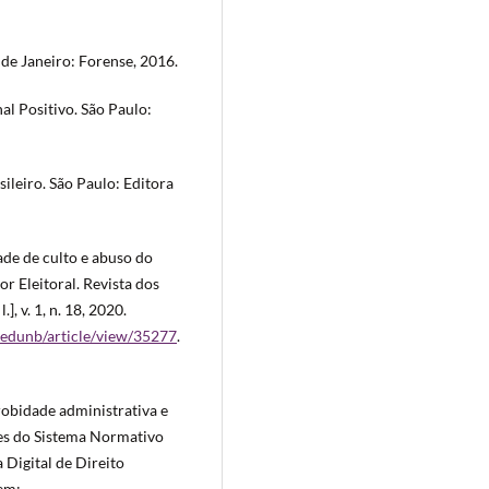
 de Janeiro: Forense, 2016.
al Positivo. São Paulo:
sileiro. São Paulo: Editora
ade de culto e abuso do
or Eleitoral. Revista dos
], v. 1, n. 18, 2020.
/redunb/article/view/35277
.
obidade administrativa e
aces do Sistema Normativo
Digital de Direito
 em: