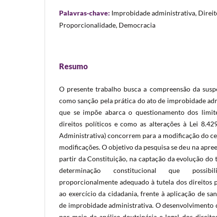
Palavras-chave:
Improbidade administrativa, Direito
Proporcionalidade, Democracia
Resumo
O presente trabalho busca a compreensão da suspe
como sanção pela prática do ato de improbidade adm
que se impõe abarca o questionamento dos limit
direitos políticos e como as alterações à Lei 8.4
Administrativa) concorrem para a modificação do ce
modificações. O objetivo da pesquisa se deu na apree
partir da Constituição, na captação da evolução do
determinação constitucional que possibi
proporcionalmente adequado à tutela dos direitos p
ao exercício da cidadania, frente à aplicação de sa
de improbidade administrativa. O desenvolvimento d
por meio da análise doutrinária e legal dos direitos