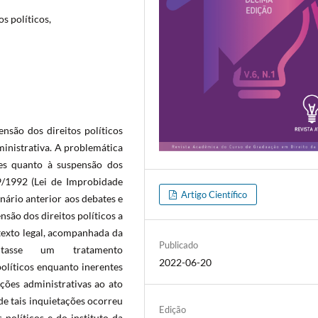
s políticos,
nsão dos direitos políticos
inistrativa. A problemática
es quanto à suspensão dos
29/1992 (Lei de Improbidade
Artigo Científico
nário anterior aos debates e
nsão dos direitos políticos a
 texto legal, acompanhada da
Publicado
litasse um tratamento
2022-06-20
olíticos enquanto inerentes
nções administrativas ao ato
e tais inquietações ocorreu
Edição
 políticos e do instituto da