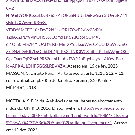
oKwHOeOKMYAxZkf6meO~i3eOqqbyk25FwK5Z5z2ouH7jgmh
C~2--
Hl6GjDYOPtCsseL0OtE63kZ5QPeSNUU5DgEw5scr3fUyreBZ11
vMdTxX7xsomR3ce3-
yT0DfAM0EC104EmT9Id41~QRJZ8wE2Vvx23dXn-
TZsA6ZPEfVymOHSL8JO3md1K6YuQpSF5UMXL-
6i1Om0fytS2I4YiOADYsKbtM6f2P9DkxqWVsC4UU3XqWLgmG
ZrDNztDeKlf7LsO~btDE1jf~P5X~INIGIV2SxdFstPkkciA9pmO3~
OgcDactTqPZ6ch9RS2ocnHl~dlkEWR2nPqvbzjyA__&Key-Pair-
Id=APKAJLOHF5GGSLRBV4ZA
. Acesso em: 15 de fev. 2023.
MASSON, C. Direito Penal: Parte especial: arts. 121 a 212. – 11.
ed. rev. atual. ampl. - Rio de Janeiro: Forense, São Paulo –
MÉTODO, 2018.
MOTTA, A. S. E. V. da. A vivência das mulheres no abortamento
induzido. UNIRIO, 2016. Disponível em:
http://www.repositorio-
bc.unirio.br:8080/xmlui/bitstream/handle/unirio/10861/Disserta
%C3%A7%C3%A3o%20Alana%20Villar.pdf?sequence=1
. Acesso
em: 15 dez. 2022.