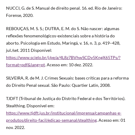
NUCCI, G. de S. Manual de direito penal. 16. ed. Rio de Janeiro:
Forense, 2020.
REBOUÇAS, M. S. S.; DUTRA, E. M. do S. Não nascer: algumas
reflexões fenomenológicos-existenciais sobre a história do
aborto. Psicologia em Estudo, Maringá, v. 16, n. 3, p. 419–428,
jul./set. 2011 Disponível:
https://www.scielo.br/j/pe/a/4L8z7BVhwSCDv5KngX65TPs/?
format=pdf&lang=pt
. Acesso em: 10 dez. 2022.
SILVEIRA, R. de M. J. Crimes Sexuais: bases críticas para a reforma
do Direito Penal sexual. São Paulo: Quartier Latin, 2008.
TJDFT (Tribunal de Justiça do Distrito Federal e dos Territórios).
Stealthing. Disponível em:
https://www.tjdft.jus.br/institucional/imprensa/campanhas-e-
produtos/direito-facil/edicao-semanal/stealthing
. Acesso em: 01
nov. 2022.