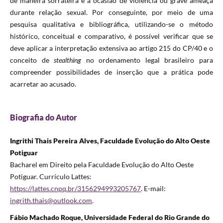
de maneira sorrateira e a ocasião de violência ou grave ameaça
durante relação sexual. Por conseguinte, por meio de uma
pesquisa qualitativa e bibliográfica, utilizando-se o método
histórico, conceitual e comparativo, é possível verificar que se
deve aplicar a interpretação extensiva ao artigo 215 do CP/40 e o
conceito de
stealthing
no ordenamento legal brasileiro para
compreender possibilidades de inserção que a prática pode
acarretar ao acusado.
Biografia do Autor
Ingrithi Thais Pereira Alves, Faculdade Evolução do Alto Oeste
Potiguar
Bacharel em Direito pela Faculdade Evolução do Alto Oeste
Potiguar. Currículo Lattes:
https://lattes.cnpq.br/3156294993205767
. E-mail:
ingrith.thais@outlook.com
.
Fábio Machado Roque, Universidade Federal do Rio Grande do