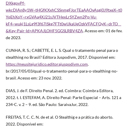
DXkgovPf-
wkcDlAn8y1W~tHGfKXxhCSSnmgFJorTEaAAOvAsgi0J9txeX~t0
YqEhXqY~rxGVAa4XJ21sJVTHexLrSYZwn2Pp-Vu-
kF4~wukj1LsLg9f3f67iSkg7FTt0wUkaUeOzkVFACFQyK~drTQ__
&Key-Pair-Id=APKAJLOHF5GGSLRBV4ZA
. Acesso em: 01 de fev.
de 2023.
CUNHA, R. S.; CABETTE, E. L. S. Qual o tratamento penal para o
stealthing no Brasil? Editora Juspodivm, 2017. Disponível em:
https://meusitejuridico.editorajuspodivm.com
.
br/2017/05/03/qual-o-tratamento-penal-para-o-stealthing-no-
brasil. Acesso em: 23 nov. 2022.
DIAS, J. de F. Direito Penal. 2. ed. Coimbra: Coimbra Editora,
2012. t. I. ESTEFAM, A. Direito Penal: Parte Especial – Arts. 121 a
234-C. v. 2 – 9. ed. São Paulo: SaraivaJur, 2022.
FREITAS, T. C. C. N. de et al. O Stealthig e a prática do aborto.
2022. Disponível em: