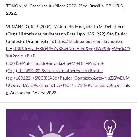
TONON, M. Carreiras Jurídicas 2022. 2º ed. Brasília. CP IURIS,
2022.
VENÂNCIO, R. P. (2004). Maternidade negada. In M. Del priore.
(Org.). História das mulheres no Brasil (pp. 189–222). São Paulo:
Contexto. Disponível em:
https://books.google.com.br/books?
hl=ptBR&lr=&id=8KgRl5ZvX8wC&oi=fnd&pg=PA7&dq=Ven%C3
%A2ncio,+R.+P.+
(2004).+Maternidade+negada.+In+M.+Del+Priore.+
(Org.).+Hist%C3%B3ria+das+mulheres+no+Brasil+
(pp.+189222).+S%C3%A3o+Paulo:+Contexto.&ots=NuZGWEUM
UU&sig=k9CU9vZ5hmIiahvwJ1Ct7Ls7htM#v=onepage&q&f=fals
e
. Acesso em: 16 dez. 2022.