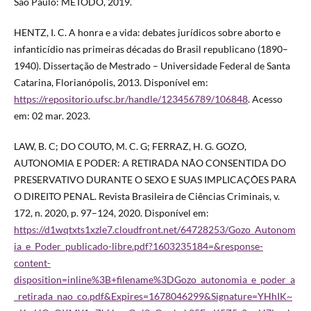
São Paulo: MÉTODO, 2019.
HENTZ, I. C. A honra e a vida: debates jurídicos sobre aborto e
infanticídio nas primeiras décadas do Brasil republicano (1890–
1940). Dissertação de Mestrado – Universidade Federal de Santa
Catarina, Florianópolis, 2013. Disponível em:
https://repositorio.ufsc.br/handle/123456789/106848
. Acesso
em: 02 mar. 2023.
LAW, B. C; DO COUTO, M. C. G; FERRAZ, H. G. GOZO,
AUTONOMIA E PODER: A RETIRADA NÃO CONSENTIDA DO
PRESERVATIVO DURANTE O SEXO E SUAS IMPLICAÇÕES PARA
O DIREITO PENAL. Revista Brasileira de Ciências Criminais, v.
172, n. 2020, p. 97–124, 2020. Disponível em:
https://d1wqtxts1xzle7.cloudfront.net/64728253/Gozo_Autonom
ia_e_Poder_publicado-libre.pdf?1603235184=&response-
content-
disposition=inline%3B+filename%3DGozo_autonomia_e_poder_a
_retirada_nao_co.pdf&Expires=1678046299&Signature=YHhIK~