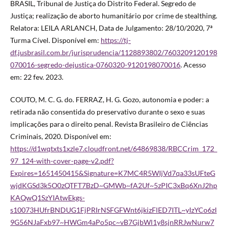
BRASIL, Tribunal de Justiça do Distrito Federal. Segredo de
Justiça; realização de aborto humanitário por crime de stealthing.
Relatora: LEILA ARLANCH, Data de Julgamento: 28/10/2020, 7ª
Turma Cível. Disponível em:
https://tj-
df.jusbrasil.com.br/jurisprudencia/1128893802/7603209120198
070016-segredo-dejustica-0760320-9120198070016
. Acesso
em: 22 fev. 2023.
COUTO, M. C. G. do. FERRAZ, H. G. Gozo, autonomia e poder: a
retirada não consentida do preservativo durante o sexo e suas
implicações para o direito penal. Revista Brasileiro de Ciências
Criminais, 2020. Disponível em:
https://d1wqtxts1xzle7.cloudfront.net/64869838/RBCCrim_172_
97_124-with-cover-page-v2.pdf?
Expires=1651450415&Signature=K7MC4R5WIjVd7qa33sUFteG
wjdKGSd3k5O0zQTFT7BzD~GMWb~fA2Uf~5zPIC3xBq6XnJ2hp
KAQwQ1SzYIAtwEkgs-
s10073HUfrBNDUG1FjPRIrNSFGFWnt6jkizFlED7ITL~yIzYCo6zI
9G56NJaFxb97~HWGm4aPo5pc~vB7GjbWl1y8sjnRRJwNurw7