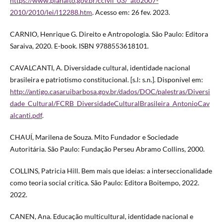
https://www.planalto.gov.br/ccivil_03/_ato2007-
2010/2010/lei/l12288.htm
. Acesso em: 26 fev. 2023.
CARNIO, Henrique G. Direito e Antropologia. São Paulo: Editora
Saraiva, 2020. E-book. ISBN 9788553618101.
CAVALCANTI, A. Diversidade cultural, identidade nacional
brasileira e patriotismo constitucional. [s.l: s.n.]. Disponível em:
http://antigo.casaruibarbosa.gov.br/dados/DOC/palestras/Diversi
dade_Cultural/FCRB_DiversidadeCulturalBrasileira_AntonioCav
alcanti.pdf
.
CHAUÍ, Marilena de Souza. Mito Fundador e Sociedade
Autoritária. São Paulo: Fundação Perseu Abramo Collins, 2000.
COLLINS, Patricia Hill. Bem mais que ideias: a interseccionalidade
como teoria social crítica. São Paulo: Editora Boitempo, 2022.
2022.
CANEN, Ana. Educação multicultural, identidade nacional e