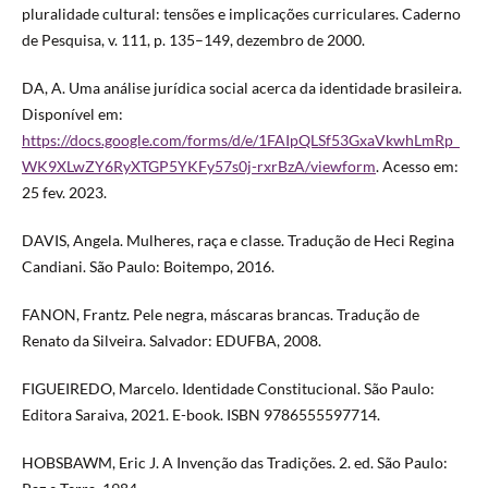
pluralidade cultural: tensões e implicações curriculares. Caderno
de Pesquisa, v. 111, p. 135–149, dezembro de 2000.
DA, A. Uma análise jurídica social acerca da identidade brasileira.
Disponível em:
https://docs.google.com/forms/d/e/1FAIpQLSf53GxaVkwhLmRp_
WK9XLwZY6RyXTGP5YKFy57s0j-rxrBzA/viewform
. Acesso em:
25 fev. 2023.
DAVIS, Angela. Mulheres, raça e classe. Tradução de Heci Regina
Candiani. São Paulo: Boitempo, 2016.
FANON, Frantz. Pele negra, máscaras brancas. Tradução de
Renato da Silveira. Salvador: EDUFBA, 2008.
FIGUEIREDO, Marcelo. Identidade Constitucional. São Paulo:
Editora Saraiva, 2021. E-book. ISBN 9786555597714.
HOBSBAWM, Eric J. A Invenção das Tradições. 2. ed. São Paulo: