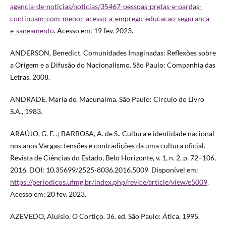
agencia-de-noticias/noticias/35467-pessoas-pretas-e-pardas-
continuam-com-menor-acesso-a-emprego-educacao-seguranca-
e-saneamento
. Acesso em: 19 fev. 2023.
ANDERSON, Benedict. Comunidades Imaginadas: Reflexões sobre
a Origem e a Difusão do Nacionalismo. São Paulo: Companhia das
Letras, 2008.
ANDRADE, Maria de. Macunaíma. São Paulo: Circulo do Livro
S.A., 1983.
ARAÚJO, G. F. .; BARBOSA, A. de S.. Cultura e identidade nacional
nos anos Vargas: tensões e contradições da uma cultura oficial.
Revista de Ciências do Estado, Belo Horizonte, v. 1, n. 2, p. 72–106,
2016. DOI: 10.35699/2525-8036.2016.5009. Disponível em:
https://periodicos.ufmg.br/index.php/revice/article/view/e5009
.
Acesso em: 20 fev. 2023.
AZEVEDO, Aluísio. O Cortiço. 36. ed. São Paulo: Ática, 1995.