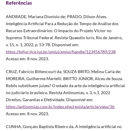
Referências
ANDRADE, Mariana Dionísio de; PRADO, Dilson Alves.
Inteligência Artificial Para a Redução do Tempo de Análise dos
Recursos Extraordinários: O Impacto do Projeto Victor no
Supremo Tribunal Federal. Revista Quaestio Iuris, Rio de Janeiro,
v. 15, n. 1, 2022, p. 53-78. Disponível em:
https://bdjur.tjce.jus.br/xmlui/xmlui/handle/123456789/238
.
Acesso em: 8 nov. 2023.
CRUZ, Fabrício Bittencourt da; SOUZA BRITO, Melina Carla de;
MOREIRA, Guilherme Martelli; BRITTO JÚNIOR, Alceu de Souza.
Robôs substituem juízes? O estado da arte da inteligência artificial
no judiciário brasileiro. Revista Antinomias, v. 3, n.1, 2022
Direitos, Garantias e Efetividade. Disponível em:
https://antinomias.com.br/index.php/revista/article/view/36
.
Acesso em: 8 nov. 2023.
CUNHA, Gonçalo Baptista Ribeiro da. A inteligência artificial no