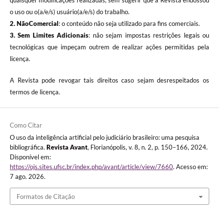
quaisquer modificações realizadas, sem sugerir que a Revista endossou
o uso ou o(a/e/s) usuário(a/e/s) do trabalho.
2. NãoComercial
: o conteúdo não seja utilizado para fins comerciais.
3.
Sem Limites Adicionais
: não sejam impostas restrições legais ou
tecnológicas que impeçam outrem de realizar ações permitidas pela
licença.
A Revista pode revogar tais direitos caso sejam desrespeitados os
termos de licença.
Como Citar
O uso da inteligência artificial pelo judiciário brasileiro: uma pesquisa
bibliográfica.
Revista Avant
, Florianópolis, v. 8, n. 2, p. 150–166, 2024.
Disponível em:
https://ojs.sites.ufsc.br/index.php/avant/article/view/7660
. Acesso em:
7 ago. 2026.
Formatos de Citação