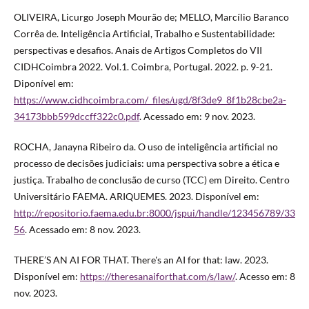
OLIVEIRA, Licurgo Joseph Mourão de; MELLO, Marcílio Baranco
Corrêa de. Inteligência Artificial, Trabalho e Sustentabilidade:
perspectivas e desafios. Anais de Artigos Completos do VII
CIDHCoimbra 2022. Vol.1. Coimbra, Portugal. 2022. p. 9-21.
Diponível em:
https://www.cidhcoimbra.com/_files/ugd/8f3de9_8f1b28cbe2a-
34173bbb599dccff322c0.pdf
. Acessado em: 9 nov. 2023.
ROCHA, Janayna Ribeiro da. O uso de inteligência artificial no
processo de decisões judiciais: uma perspectiva sobre a ética e
justiça. Trabalho de conclusão de curso (TCC) em Direito. Centro
Universitário FAEMA. ARIQUEMES. 2023. Disponível em:
http://repositorio.faema.edu.br:8000/jspui/handle/123456789/33
56
. Acessado em: 8 nov. 2023.
THERE’S AN AI FOR THAT. There's an AI for that: law. 2023.
Disponível em:
https://theresanaiforthat.com/s/law/
. Acesso em: 8
nov. 2023.