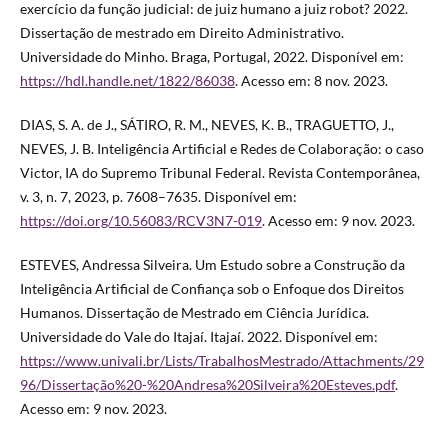
exercício da função judicial: de juiz humano a juiz robot? 2022.
Dissertação de mestrado em Direito Administrativo.
Universidade do Minho. Braga, Portugal, 2022. Disponível em:
https://hdl.handle.net/1822/86038
. Acesso em: 8 nov. 2023.
DIAS, S. A. de J., SÁTIRO, R. M., NEVES, K. B., TRAGUETTO, J.,
NEVES, J. B. Inteligência Artificial e Redes de Colaboração: o caso
Victor, IA do Supremo Tribunal Federal. Revista Contemporânea,
v. 3, n. 7, 2023, p. 7608–7635. Disponível em:
https://doi.org/10.56083/RCV3N7-019
. Acesso em: 9 nov. 2023.
ESTEVES, Andressa Silveira. Um Estudo sobre a Construção da
Inteligência Artificial de Confiança sob o Enfoque dos Direitos
Humanos. Dissertação de Mestrado em Ciência Jurídica.
Universidade do Vale do Itajaí. Itajaí. 2022. Disponível em:
https://www.univali.br/Lists/TrabalhosMestrado/Attachments/29
96/Dissertação%20-%20Andresa%20Silveira%20Esteves.pdf
.
Acesso em: 9 nov. 2023.