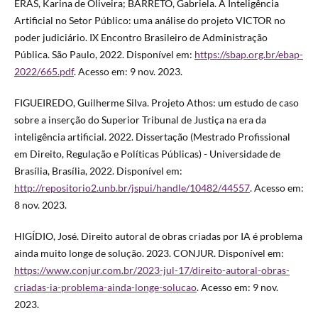
ERAS, Karina de Oliveira; BARRETO, Gabriela. A Inteligência
Artificial no Setor Público: uma análise do projeto VICTOR no
poder judiciário. IX Encontro Brasileiro de Administração
Pública. São Paulo, 2022. Disponível em:
https://sbap.org.br/ebap-
2022/665.pdf
. Acesso em: 9 nov. 2023.
FIGUEIREDO, Guilherme Silva. Projeto Athos: um estudo de caso
sobre a inserção do Superior Tribunal de Justiça na era da
inteligência artificial. 2022. Dissertação (Mestrado Profissional
em Direito, Regulação e Políticas Públicas) - Universidade de
Brasília, Brasília, 2022. Disponível em:
http://repositorio2.unb.br/jspui/handle/10482/44557
. Acesso em:
8 nov. 2023.
HIGÍDIO, José. Direito autoral de obras criadas por IA é problema
ainda muito longe de solução. 2023. CONJUR. Disponível em:
https://www.conjur.com.br/2023-jul-17/direito-autoral-obras-
criadas-ia-problema-ainda-longe-solucao
. Acesso em: 9 nov.
2023.