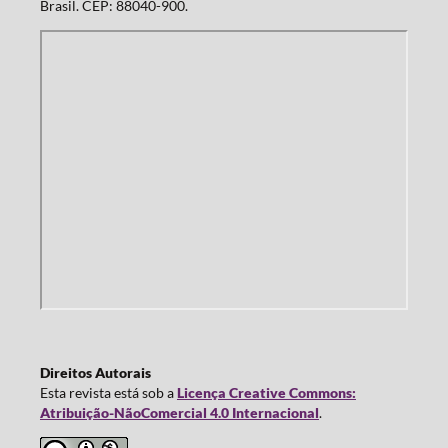
Brasil. CEP: 88040-900.
Direitos Autorais
Esta revista está sob a
Licença Creative Commons:
Atribuição-NãoComercial 4.0 Internacional
.