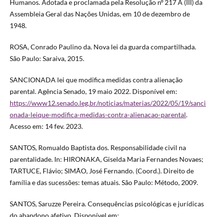
Humanos. Adotada e proclamada pela Resolução nº 217 A (III) da
Assembleia Geral das Nações Unidas, em 10 de dezembro de
1948.
ROSA, Conrado Paulino da. Nova lei da guarda compartilhada.
São Paulo: Saraiva, 2015.
SANCIONADA lei que modifica medidas contra alienação
parental. Agência Senado, 19 maio 2022. Disponível em:
https://www12.senado.leg.br/noticias/materias/2022/05/19/sanci
onada-leique-modifica-medidas-contra-alienacao-parental
.
Acesso em: 14 fev. 2023.
SANTOS, Romualdo Baptista dos. Responsabilidade civil na
parentalidade. In: HIRONAKA, Giselda Maria Fernandes Novaes;
TARTUCE, Flávio; SIMÃO, José Fernando. (Coord.). Direito de
família e das sucessões: temas atuais. São Paulo: Método, 2009.
SANTOS, Saruzze Pereira. Consequências psicológicas e jurídicas
do abandono afetivo. Disponível em: