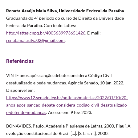
Renata Araújo Maia Silva, Universidade Federal da Paraíba
Graduanda do 4º período do curso de Direito da Universidade
Federal da Paraíba. Currículo Lattes:
http://lattes.cnpq.br/4005639973651426
. E-mail:
renatamaiasilva02@gmail.com
.
Referências
VINTE anos após sanção, debate considera Código Civil
desatualizado e pede mudanças. Agência Senado, 10 jan. 2022.
Disponível em:
https://www12.senado.leg.br/noticias/materias/2022/01/10/20-
anos-apos-sancao-debate-considera-codigo-civil-desatualizado-
e-defende-mudancas
. Acesso em: 9 fev. 2023.
BONAVIDES, Paulo. Academia Piauiense de Letras, 2000, Piauí. A
evolução constitucional do Brasil […]. [S. l.: s. n.], 2000.