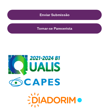
Enviar Submissão
Tornar-se Parecerista