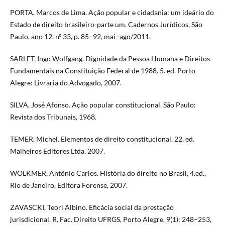
PORTA, Marcos de Lima. Ação popular e cidadania: um ideário do
Estado de direito brasileiro-parte um. Cadernos Jurídicos, São
Paulo, ano 12, nº 33, p. 85–92, mai–ago/2011.
SARLET, Ingo Wolfgang. Dignidade da Pessoa Humana e Direitos
Fundamentais na Constituição Federal de 1988. 5. ed. Porto
Alegre: Livraria do Advogado, 2007.
SILVA, José Afonso. Ação popular constitucional. São Paulo:
Revista dos Tribunais, 1968.
TEMER, Michel. Elementos de direito constitucional. 22. ed.
Malheiros Editores Ltda. 2007.
WOLKMER, Antônio Carlos. História do direito no Brasil, 4.ed.,
Rio de Janeiro, Editora Forense, 2007.
ZAVASCKI, Teori Albino. Eficácia social da prestação
jurisdicional. R. Fac. Direito UFRGS, Porto Alegre, 9(1): 248–253,