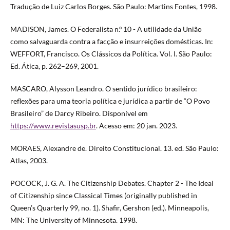
Tradução de Luiz Carlos Borges. São Paulo: Martins Fontes, 1998.
MADISON, James. O Federalista n.º 10 - A utilidade da União
como salvaguarda contra a facção e insurreições domésticas. In:
WEFFORT, Francisco. Os Clássicos da Política. Vol. I. São Paulo:
Ed. Ática, p. 262–269, 2001.
MASCARO, Alysson Leandro. O sentido jurídico brasileiro:
reflexões para uma teoria política e jurídica a partir de “O Povo
Brasileiro” de Darcy Ribeiro. Disponível em
https://www.revistasusp.br
. Acesso em: 20 jan. 2023.
MORAES, Alexandre de. Direito Constitucional. 13. ed. São Paulo:
Atlas, 2003.
POCOCK, J. G. A. The Citizenship Debates. Chapter 2 - The Ideal
of Citizenship since Classical Times (originally published in
Queen’s Quarterly 99, no. 1). Shafir, Gershon (ed.). Minneapolis,
MN: The University of Minnesota. 1998.