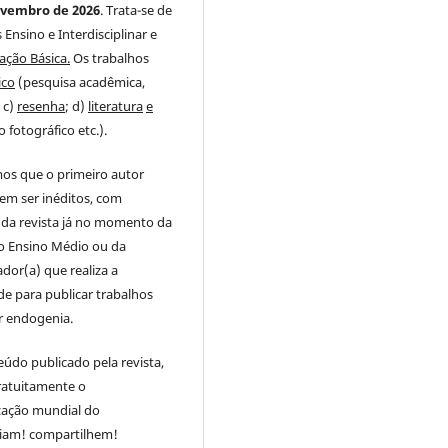
ovem
bro de 2026
. Trata-se de
 Ensino e Interdisciplinar e
ação Básica.
Os trabalhos
ico
(pesquisa acadêmica,
; c)
resenha
; d)
literatura
e
 fotográfico etc.).
os que o primeiro autor
em ser inéditos, com
da revista já no momento da
do Ensino Médio ou da
dor(a) que realiza a
e para publicar trabalhos
ar endogenia.
údo publicado pela revista,
gratuitamente o
zação mundial do
eiam! compartilhem!