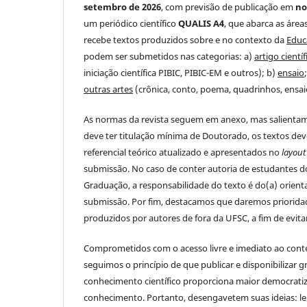
setembro de 2026
, com previsão de publicação em
n
um periódico científico
QUALIS A4
, que abarca as áreas
recebe textos produzidos sobre e no contexto da
Educ
podem ser submetidos nas categorias: a)
artigo científ
iniciação científica PIBIC, PIBIC-EM e outros); b)
ensaio
outras artes
(crônica, conto, poema, quadrinhos, ensaio
As normas da revista seguem em anexo, mas salientam
deve ter titulação mínima de Doutorado, os textos dev
referencial teórico atualizado e apresentados no
layout
submissão. No caso de conter autoria de estudantes 
Graduação, a responsabilidade do texto é do(a) orienta
submissão. Por fim, destacamos que daremos prioridad
produzidos por autores de fora da UFSC, a fim de evit
Comprometidos com o acesso livre e imediato ao conte
seguimos o princípio de que publicar e disponibilizar 
conhecimento científico proporciona maior democrati
conhecimento. Portanto, desengavetem suas ideias: l