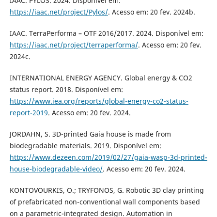
IAAC. PYLOS. 2024. Disponível em:
https://iaac.net/project/Pylos/
. Acesso em: 20 fev. 2024b.
IAAC. TerraPerforma – OTF 2016/2017. 2024. Disponível em:
https://iaac.net/project/terraperforma/
. Acesso em: 20 fev.
2024c.
INTERNATIONAL ENERGY AGENCY. Global energy & CO2
status report. 2018. Disponível em:
https://www.iea.org/reports/global-energy-co2-status-
report-2019
. Acesso em: 20 fev. 2024.
JORDAHN, S. 3D-printed Gaia house is made from
biodegradable materials. 2019. Disponível em:
https://www.dezeen.com/2019/02/27/gaia-wasp-3d-printed-
house-biodegradable-video/
. Acesso em: 20 fev. 2024.
KONTOVOURKIS, O.; TRYFONOS, G. Robotic 3D clay printing
of prefabricated non-conventional wall components based
on a parametric-integrated design. Automation in