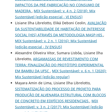
IMPACTOS DA PRÉ-FABRICAÇÃO NO CONSUMO DE
MADEIRA
,
MIX Sustentável: v. 4 n. 2 (2018): Mix
Sustentável (edição especial - VI ENSUS)
Lisiane Ilha Librelotto, Eliká Deboni Ceolin,
AVALIAÇÃO
DA SUSTENTABILIDADE DE HABITAÇÃO DE INTERESSE
SOCIAL (HIS) ATRAVÉS DA METODOLOGIA MASP-HIS
,
MIX Sustentável: v. 2 n. 1 (2016): Mix Sustentável
(edição especial - IV ENSUS)
Alexandre Oliveira Vitor, Sumara Lisbôa, Lisiane Ilha
Librelotto,
ARGAMASSAS DE REVESTIMENTO COM
TERRA: FINALIZAÇÃO DO PROTÓTIPO EXPERIMENTAL
EM BAMBU DA UFSC
,
MIX Sustentável: v. 6 n. 1 (2020):
Mix Sustentável (edição regular)
Mayara Amin de Lima, Lisiane Ilha Librelotto,
SISTEMATIZAÇÃO DO PROCESSO DE PROJETO PARA
PRODUÇÃO DE ALVENARIA ESTRUTURAL COM BLOCOS
DE CONCRETO EM EDIFÍCIOS RESIDENCIAIS
,
MIX
Sustentável: v. 3 n. 2 (2017): Mix Sustentável (edição