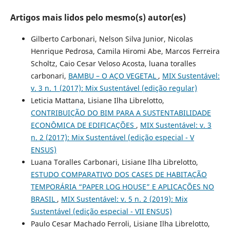
Artigos mais lidos pelo mesmo(s) autor(es)
Gilberto Carbonari, Nelson Silva Junior, Nicolas
Henrique Pedrosa, Camila Hiromi Abe, Marcos Ferreira
Scholtz, Caio Cesar Veloso Acosta, luana toralles
carbonari,
BAMBU – O AÇO VEGETAL
,
MIX Sustentável:
v. 3 n. 1 (2017): Mix Sustentável (edição regular)
Leticia Mattana, Lisiane Ilha Librelotto,
CONTRIBUIÇÃO DO BIM PARA A SUSTENTABILIDADE
ECONÔMICA DE EDIFICAÇÕES
,
MIX Sustentável: v. 3
n. 2 (2017): Mix Sustentável (edição especial - V
ENSUS)
Luana Toralles Carbonari, Lisiane Ilha Librelotto,
ESTUDO COMPARATIVO DOS CASES DE HABITAÇÃO
TEMPORÁRIA “PAPER LOG HOUSE” E APLICAÇÕES NO
BRASIL
,
MIX Sustentável: v. 5 n. 2 (2019): Mix
Sustentável (edição especial - VII ENSUS)
Paulo Cesar Machado Ferroli, Lisiane Ilha Librelotto,