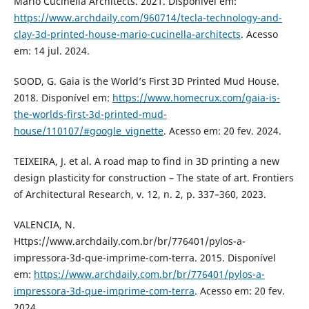
Mario Cucinella Architects. 2021. Disponível em:
https://www.archdaily.com/960714/tecla-technology-and-
clay-3d-printed-house-mario-cucinella-architects
. Acesso
em: 14 jul. 2024.
SOOD, G. Gaia is the World’s First 3D Printed Mud House.
2018. Disponível em:
https://www.homecrux.com/gaia-is-
the-worlds-first-3d-printed-mud-
house/110107/#google_vignette
. Acesso em: 20 fev. 2024.
TEIXEIRA, J. et al. A road map to find in 3D printing a new
design plasticity for construction – The state of art. Frontiers
of Architectural Research, v. 12, n. 2, p. 337–360, 2023.
VALENCIA, N.
Https://www.archdaily.com.br/br/776401/pylos-a-
impressora-3d-que-imprime-com-terra. 2015. Disponível
em:
https://www.archdaily.com.br/br/776401/pylos-a-
impressora-3d-que-imprime-com-terra
. Acesso em: 20 fev.
2024.