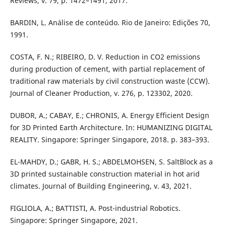
Reviews, v. 79, p. 1472–1491, 2017.
BARDIN, L. Análise de conteúdo. Rio de Janeiro: Edições 70,
1991.
COSTA, F. N.; RIBEIRO, D. V. Reduction in CO2 emissions
during production of cement, with partial replacement of
traditional raw materials by civil construction waste (CCW).
Journal of Cleaner Production, v. 276, p. 123302, 2020.
DUBOR, A.; CABAY, E.; CHRONIS, A. Energy Efficient Design
for 3D Printed Earth Architecture. In: HUMANIZING DIGITAL
REALITY. Singapore: Springer Singapore, 2018. p. 383–393.
EL-MAHDY, D.; GABR, H. S.; ABDELMOHSEN, S. SaltBlock as a
3D printed sustainable construction material in hot arid
climates. Journal of Building Engineering, v. 43, 2021.
FIGLIOLA, A.; BATTISTI, A. Post-industrial Robotics.
Singapore: Springer Singapore, 2021.