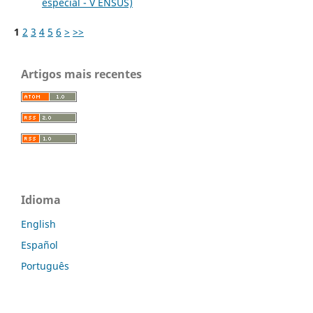
especial - V ENSUS)
1
2
3
4
5
6
>
>>
Artigos mais recentes
Idioma
English
Español
Português