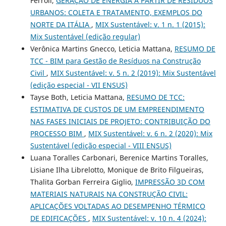
Ferroli,
GERAÇÃO DE ENERGIA A PARTIR DE RESÍDUOS
URBANOS: COLETA E TRATAMENTO, EXEMPLOS DO
NORTE DA ITÁLIA
,
MIX Sustentável: v. 1 n. 1 (2015):
Mix Sustentável (edição regular)
Verônica Martins Gnecco, Leticia Mattana,
RESUMO DE
TCC - BIM para Gestão de Resíduos na Construção
Civil
,
MIX Sustentável: v. 5 n. 2 (2019): Mix Sustentável
(edição especial - VII ENSUS)
Tayse Both, Leticia Mattana,
RESUMO DE TCC:
ESTIMATIVA DE CUSTOS DE UM EMPREENDIMENTO
NAS FASES INICIAIS DE PROJETO: CONTRIBUIÇÃO DO
PROCESSO BIM
,
MIX Sustentável: v. 6 n. 2 (2020): Mix
Sustentável (edição especial - VIII ENSUS)
Luana Toralles Carbonari, Berenice Martins Toralles,
Lisiane Ilha Librelotto, Monique de Brito Filgueiras,
Thalita Gorban Ferreira Giglio,
IMPRESSÃO 3D COM
MATERIAIS NATURAIS NA CONSTRUÇÃO CIVIL:
APLICAÇÕES VOLTADAS AO DESEMPENHO TÉRMICO
DE EDIFICAÇÕES
,
MIX Sustentável: v. 10 n. 4 (2024):