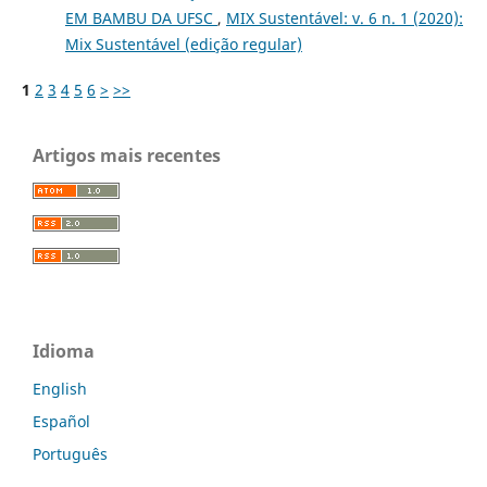
EM BAMBU DA UFSC
,
MIX Sustentável: v. 6 n. 1 (2020):
Mix Sustentável (edição regular)
1
2
3
4
5
6
>
>>
Artigos mais recentes
Idioma
English
Español
Português