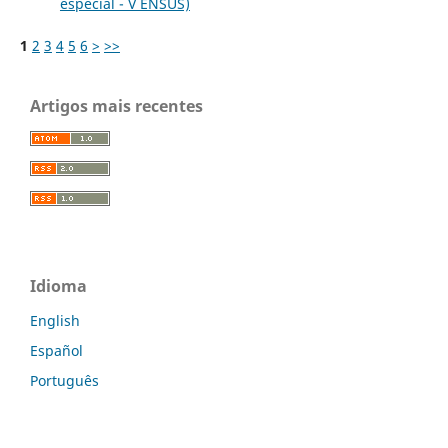
especial - V ENSUS)
1
2
3
4
5
6
>
>>
Artigos mais recentes
Idioma
English
Español
Português