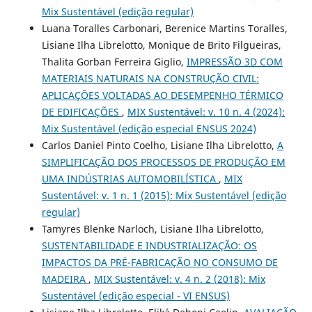
Mix Sustentável (edição regular)
Luana Toralles Carbonari, Berenice Martins Toralles,
Lisiane Ilha Librelotto, Monique de Brito Filgueiras,
Thalita Gorban Ferreira Giglio,
IMPRESSÃO 3D COM
MATERIAIS NATURAIS NA CONSTRUÇÃO CIVIL:
APLICAÇÕES VOLTADAS AO DESEMPENHO TÉRMICO
DE EDIFICAÇÕES
,
MIX Sustentável: v. 10 n. 4 (2024):
Mix Sustentável (edição especial ENSUS 2024)
Carlos Daniel Pinto Coelho, Lisiane Ilha Librelotto,
A
SIMPLIFICAÇÃO DOS PROCESSOS DE PRODUÇÃO EM
UMA INDÚSTRIAS AUTOMOBILÍSTICA
,
MIX
Sustentável: v. 1 n. 1 (2015): Mix Sustentável (edição
regular)
Tamyres Blenke Narloch, Lisiane Ilha Librelotto,
SUSTENTABILIDADE E INDUSTRIALIZAÇÃO: OS
IMPACTOS DA PRÉ-FABRICAÇÃO NO CONSUMO DE
MADEIRA
,
MIX Sustentável: v. 4 n. 2 (2018): Mix
Sustentável (edição especial - VI ENSUS)