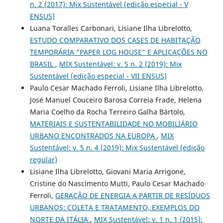
n. 2 (2017): Mix Sustentável (edição especial - V
ENSUS)
Luana Toralles Carbonari, Lisiane Ilha Librelotto,
ESTUDO COMPARATIVO DOS CASES DE HABITAÇÃO
TEMPORÁRIA “PAPER LOG HOUSE” E APLICAÇÕES NO
BRASIL
,
MIX Sustentável: v. 5 n. 2 (2019): Mix
Sustentável (edição especial - VII ENSUS)
Paulo Cesar Machado Ferroli, Lisiane Ilha Librelotto,
José Manuel Couceiro Barosa Correia Frade, Helena
Maria Coelho da Rocha Terreiro Galha Bártolo,
MATERIAIS E SUSTENTABILIDADE NO MOBILIÁRIO
URBANO ENCONTRADOS NA EUROPA
,
MIX
Sustentável: v. 5 n. 4 (2019): Mix Sustentável (edição
regular)
Lisiane Ilha Librelotto, Giovani Maria Arrigone,
Cristine do Nascimento Mutti, Paulo Cesar Machado
Ferroli,
GERAÇÃO DE ENERGIA A PARTIR DE RESÍDUOS
URBANOS: COLETA E TRATAMENTO, EXEMPLOS DO
NORTE DA ITÁLIA
,
MIX Sustentável: v. 1 n. 1 (2015):