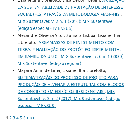
Lisiane Ilha Librelotto, Eliká Deboni Ceolin,
AVALIAÇÃO
DA SUSTENTABILIDADE DE HABITAÇÃO DE INTERESSE
SOCIAL (HIS) ATRAVÉS DA METODOLOGIA MASP-HIS
,
MIX Sustentável: v. 2 n. 1 (2016): Mix Sustentável
(edição especial - IV ENSUS)
Alexandre Oliveira Vitor, Sumara Lisbôa, Lisiane Ilha
Librelotto,
ARGAMASSAS DE REVESTIMENTO COM
TERRA: FINALIZAÇÃO DO PROTÓTIPO EXPERIMENTAL
EM BAMBU DA UFSC
,
MIX Sustentável: v. 6 n. 1 (2020):
Mix Sustentável (edição regular)
Mayara Amin de Lima, Lisiane Ilha Librelotto,
SISTEMATIZAÇÃO DO PROCESSO DE PROJETO PARA
PRODUÇÃO DE ALVENARIA ESTRUTURAL COM BLOCOS
DE CONCRETO EM EDIFÍCIOS RESIDENCIAIS
,
MIX
Sustentável: v. 3 n. 2 (2017): Mix Sustentável (edição
especial - V ENSUS)
1
2
3
4
5
6
>
>>