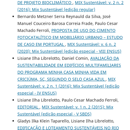
DE PROJETO BIOCLIMÁTICO
,
MIX Sustentável: v. 2 n. 2
(2016): Mix Sustentável (edição regular)
Bernardo Metzner Serra Reynauld da Silva, José
Manuel Couceiro Barosa Correia Frade, Paulo Cesar
Machado Ferroli,
PROPOSTA DE USO DO CIMENTO
FOTOCATALÍTICO EM MOBILIÁRIO URBANO – ESTUDO
DE CASO EM PORTUGAL
,
MIX Sustentável: v. 6 n. 2
(2020): Mix Sustentável (edição especial - VIII ENSUS)
Lisiane Ilha Librelotto, Daniel Comin,
AVALIAÇÃO DA
SUSTENTABILIDADE EM EDIFÍCIOS MULTIFAMILIARES
DO PROGRAMA MINHA CASA MINHA VIDA EM
CRICIÚMA, SC, SEGUNDO O SELO CASA AZUL
,
MIX
Sustentável: v. 2 n. 1 (2016): Mix Sustentável (edição
especial - IV ENSUS)
Lisiane Ilha Librelotto, Paulo Cesar Machado Ferroli,
EDITORIAL
,
MIX Sustentável: v. 1 n. 2 (2015): Mix
Sustentável (edição especial - V SBDS)
Gladys Ilka Klein Taparello, Lisiane Ilha Librelotto,
EDIFICAÇÃO E LOTEAMENTO SUSTENTÁVEIS NO RIO