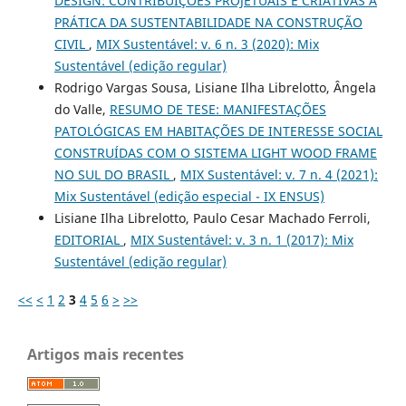
DESIGN: CONTRIBUIÇÕES PROJETUAIS E CRIATIVAS À
PRÁTICA DA SUSTENTABILIDADE NA CONSTRUÇÃO
CIVIL
,
MIX Sustentável: v. 6 n. 3 (2020): Mix
Sustentável (edição regular)
Rodrigo Vargas Sousa, Lisiane Ilha Librelotto, Ângela
do Valle,
RESUMO DE TESE: MANIFESTAÇÕES
PATOLÓGICAS EM HABITAÇÕES DE INTERESSE SOCIAL
CONSTRUÍDAS COM O SISTEMA LIGHT WOOD FRAME
NO SUL DO BRASIL
,
MIX Sustentável: v. 7 n. 4 (2021):
Mix Sustentável (edição especial - IX ENSUS)
Lisiane Ilha Librelotto, Paulo Cesar Machado Ferroli,
EDITORIAL
,
MIX Sustentável: v. 3 n. 1 (2017): Mix
Sustentável (edição regular)
<<
<
1
2
3
4
5
6
>
>>
Artigos mais recentes