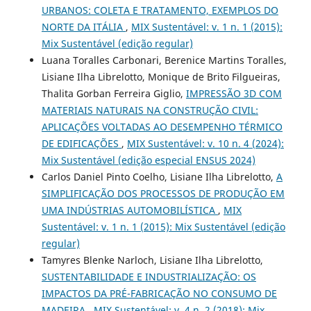
URBANOS: COLETA E TRATAMENTO, EXEMPLOS DO
NORTE DA ITÁLIA
,
MIX Sustentável: v. 1 n. 1 (2015):
Mix Sustentável (edição regular)
Luana Toralles Carbonari, Berenice Martins Toralles,
Lisiane Ilha Librelotto, Monique de Brito Filgueiras,
Thalita Gorban Ferreira Giglio,
IMPRESSÃO 3D COM
MATERIAIS NATURAIS NA CONSTRUÇÃO CIVIL:
APLICAÇÕES VOLTADAS AO DESEMPENHO TÉRMICO
DE EDIFICAÇÕES
,
MIX Sustentável: v. 10 n. 4 (2024):
Mix Sustentável (edição especial ENSUS 2024)
Carlos Daniel Pinto Coelho, Lisiane Ilha Librelotto,
A
SIMPLIFICAÇÃO DOS PROCESSOS DE PRODUÇÃO EM
UMA INDÚSTRIAS AUTOMOBILÍSTICA
,
MIX
Sustentável: v. 1 n. 1 (2015): Mix Sustentável (edição
regular)
Tamyres Blenke Narloch, Lisiane Ilha Librelotto,
SUSTENTABILIDADE E INDUSTRIALIZAÇÃO: OS
IMPACTOS DA PRÉ-FABRICAÇÃO NO CONSUMO DE
MADEIRA
,
MIX Sustentável: v. 4 n. 2 (2018): Mix