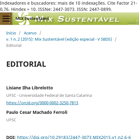
Indexadores e buscadores: mais de 10 indexações. Cite Factor 21-
0,76. Hindex = 10. ISSNe: 2447-3073. ISSN: 2447-0899.
MIX Sustentável
Início
/
Acervo
/
v. 1 n. 2 (2015): Mix Sustentável (edição especial - V SBDS)
/
Editorial
EDITORIAL
Lisiane Ilha Librelotto
UFSC - Universidade Federal de Santa Catarina
https://orcid.org/0000-0002-3250-7813
Paulo Cesar Machado Ferroli
UFSC
DOI:
https://doi.org/10.29183/2447-3073.MIX2015.v1.n2.6-6