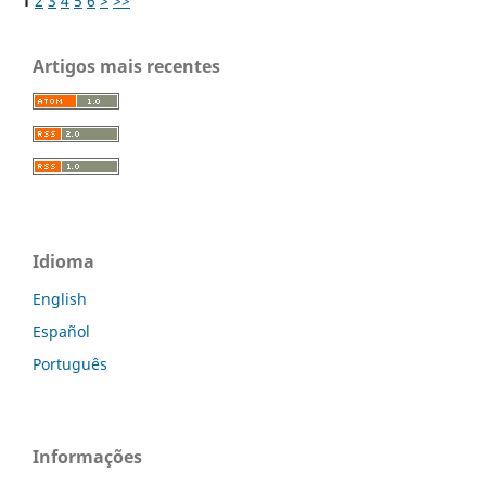
1
2
3
4
5
6
>
>>
Artigos mais recentes
Idioma
English
Español
Português
Informações