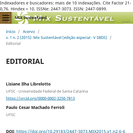
Indexadores e buscadores: mais de 10 indexações. Cite Factor 21-
0,76. Hindex = 10. ISSNe: 2447-3073. ISSN: 2447-0899.
MIX Sustentável
Início
/
Acervo
/
v. 1 n. 2 (2015): Mix Sustentável (edição especial - V SBDS)
/
Editorial
EDITORIAL
Lisiane Ilha Librelotto
UFSC - Universidade Federal de Santa Catarina
https://orcid.org/0000-0002-3250-7813
Paulo Cesar Machado Ferroli
UFSC
DOI:
https://doi.org/10.29183/2447-3073.MIX2015.v1.n2.6-6