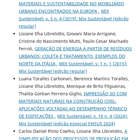
MATERIAIS E SUSTENTABILIDADE NO MOBILIÁRIO
URBANO ENCONTRADOS NA EUROPA
,
MIX
Sustentável: v. 5 n. 4 (2019): Mix Sustentável (edição
regular)
Lisiane Ilha Librelotto, Giovani Maria Arrigone,
Cristine do Nascimento Mutti, Paulo Cesar Machado
Ferroli,
GERAÇÃO DE ENERGIA A PARTIR DE RESÍDUOS
URBANOS: COLETA E TRATAMENTO, EXEMPLOS DO
NORTE DA ITÁLIA
,
MIX Sustentável: v. 1 n. 1 (2015):
Mix Sustentável (edição regular)
Luana Toralles Carbonari, Berenice Martins Toralles,
Lisiane Ilha Librelotto, Monique de Brito Filgueiras,
Thalita Gorban Ferreira Giglio,
IMPRESSÃO 3D COM
MATERIAIS NATURAIS NA CONSTRUÇÃO CIVIL:
APLICAÇÕES VOLTADAS AO DESEMPENHO TÉRMICO
DE EDIFICAÇÕES
,
MIX Sustentável: v. 10 n. 4 (2024):
Mix Sustentável (edição especial ENSUS 2024)
Carlos Daniel Pinto Coelho, Lisiane Ilha Librelotto,
A
SIMPLIFICAÇÃO DOS PROCESSOS DE PRODUÇÃO EM