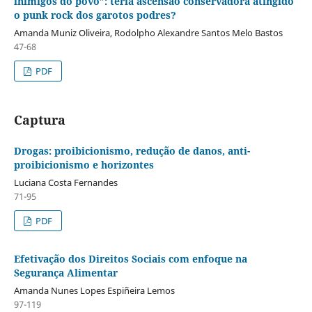
inimigos do povo”: teria ascensão conservadora atingido
o punk rock dos garotos podres?
Amanda Muniz Oliveira, Rodolpho Alexandre Santos Melo Bastos
47-68
PDF
Captura
Drogas: proibicionismo, redução de danos, anti-
proibicionismo e horizontes
Luciana Costa Fernandes
71-95
PDF
Efetivação dos Direitos Sociais com enfoque na
Segurança Alimentar
Amanda Nunes Lopes Espiñeira Lemos
97-119