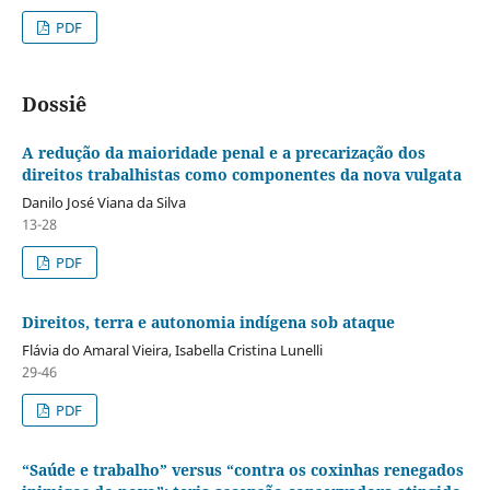
PDF
Dossiê
A redução da maioridade penal e a precarização dos
direitos trabalhistas como componentes da nova vulgata
Danilo José Viana da Silva
13-28
PDF
Direitos, terra e autonomia indígena sob ataque
Flávia do Amaral Vieira, Isabella Cristina Lunelli
29-46
PDF
“Saúde e trabalho” versus “contra os coxinhas renegados