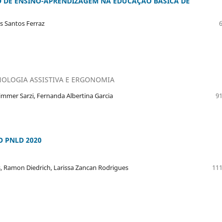
 DE ENSINO-APRENDIZAGEM NA EDUCAÇÃO BÁSICA DE
s Santos Ferraz
NOLOGIA ASSISTIVA E ERGONOMIA
immer Sarzi, Fernanda Albertina Garcia
91
O PNLD 2020
s, Ramon Diedrich, Larissa Zancan Rodrigues
111