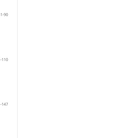
61-90
-110
-147