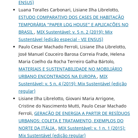
ENSUS)
Luana Toralles Carbonari, Lisiane Ilha Librelotto,
ESTUDO COMPARATIVO DOS CASES DE HABITAÇÃO
TEMPORÁRIA “PAPER LOG HOUSE” E APLICAÇÕES NO
BRASIL
,
MIX Sustentável: v. 5 n. 2 (2019): Mix
Sustentável (edição especial - VII ENSUS)
Paulo Cesar Machado Ferroli, Lisiane Ilha Librelotto,
José Manuel Couceiro Barosa Correia Frade, Helena
Maria Coelho da Rocha Terreiro Galha Bártolo,
MATERIAIS E SUSTENTABILIDADE NO MOBILIÁRIO
URBANO ENCONTRADOS NA EUROPA
,
MIX
Sustentável: v. 5 n. 4 (2019): Mix Sustentável (edição
regular)
Lisiane Ilha Librelotto, Giovani Maria Arrigone,
Cristine do Nascimento Mutti, Paulo Cesar Machado
Ferroli,
GERAÇÃO DE ENERGIA A PARTIR DE RESÍDUOS
URBANOS: COLETA E TRATAMENTO, EXEMPLOS DO
NORTE DA ITÁLIA
,
MIX Sustentável: v. 1 n. 1 (2015):
Mix Sustentável (edição regular)