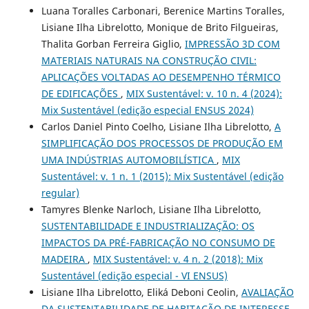
Luana Toralles Carbonari, Berenice Martins Toralles,
Lisiane Ilha Librelotto, Monique de Brito Filgueiras,
Thalita Gorban Ferreira Giglio,
IMPRESSÃO 3D COM
MATERIAIS NATURAIS NA CONSTRUÇÃO CIVIL:
APLICAÇÕES VOLTADAS AO DESEMPENHO TÉRMICO
DE EDIFICAÇÕES
,
MIX Sustentável: v. 10 n. 4 (2024):
Mix Sustentável (edição especial ENSUS 2024)
Carlos Daniel Pinto Coelho, Lisiane Ilha Librelotto,
A
SIMPLIFICAÇÃO DOS PROCESSOS DE PRODUÇÃO EM
UMA INDÚSTRIAS AUTOMOBILÍSTICA
,
MIX
Sustentável: v. 1 n. 1 (2015): Mix Sustentável (edição
regular)
Tamyres Blenke Narloch, Lisiane Ilha Librelotto,
SUSTENTABILIDADE E INDUSTRIALIZAÇÃO: OS
IMPACTOS DA PRÉ-FABRICAÇÃO NO CONSUMO DE
MADEIRA
,
MIX Sustentável: v. 4 n. 2 (2018): Mix
Sustentável (edição especial - VI ENSUS)
Lisiane Ilha Librelotto, Eliká Deboni Ceolin,
AVALIAÇÃO
DA SUSTENTABILIDADE DE HABITAÇÃO DE INTERESSE