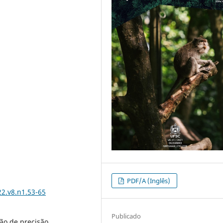
PDF/A (Inglês)
2.v8.n1.53-65
Publicado
ão de precisão,