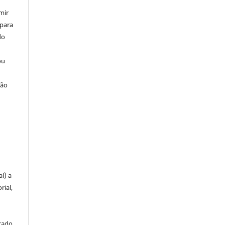
mir
 para
do
ou
ção
u
l) a
rial,
icado