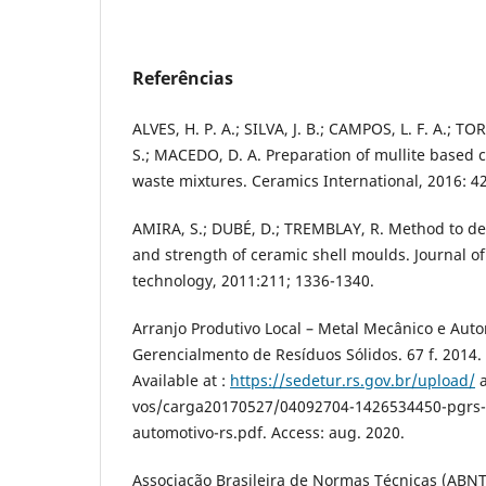
Referências
ALVES, H. P. A.; SILVA, J. B.; CAMPOS, L. F. A.; TO
S.; MACEDO, D. A. Preparation of mullite based 
waste mixtures. Ceramics International, 2016: 4
AMIRA, S.; DUBÉ, D.; TREMBLAY, R. Method to de
and strength of ceramic shell moulds. Journal o
technology, 2011:211; 1336-1340.
Arranjo Produtivo Local – Metal Mecânico e Auto
Gerencialmento de Resíduos Sólidos. 67 f. 2014. 
Available at :
https://sedetur.rs.gov.br/upload/
a
vos/carga20170527/04092704-1426534450-pgrs-
automotivo-rs.pdf. Access: aug. 2020.
Associação Brasileira de Normas Técnicas (ABNT