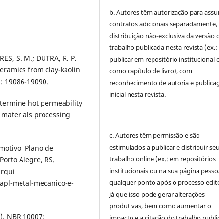
b. Autores têm autorização para assu
contratos adicionais separadamente,
distribuição não-exclusiva da versão 
trabalho publicada nesta revista (ex.:
RRES, S. M.; DUTRA, R. P.
publicar em repositório institucional 
ceramics from clay-kaolin
como capítulo de livro), com
2: 19086-19090.
reconhecimento de autoria e publica
inicial nesta revista.
termine hot permeability
f materials processing
c. Autores têm permissão e são
estimulados a publicar e distribuir se
motivo. Plano de
trabalho online (ex.: em repositórios
Porto Alegre, RS.
institucionais ou na sua página pessoa
rqui
qualquer ponto após o processo edito
apl-metal-mecanico-e-
já que isso pode gerar alterações
produtivas, bem como aumentar o
). NBR 10007:
impacto e a citação do trabalho publ