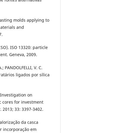
asting molds applying to
aterials and
7.
ISO). ISO 13320: particle
tent. Geneva, 2009.
A.; PANDOLFELLI, V. C.
tários ligados por sílica
Investigation on
ic cores for investment
. 2013; 33: 3397-3402.
Valorização da casca
or incorporação em