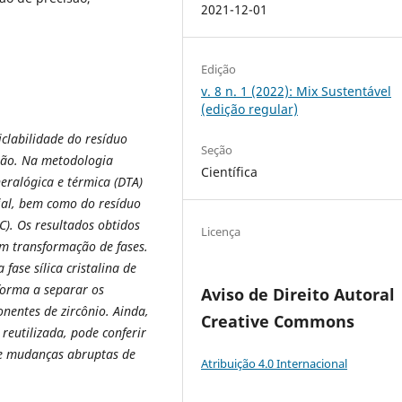
2021-12-01
Edição
v. 8 n. 1 (2022): Mix Sustentável
(edição regular)
iclabilidade do resíduo
Seção
isão. Na metodologia
Científica
neralógica e térmica (DTA)
rial, bem como do resíduo
). Os resultados obtidos
Licença
m transformação de fases.
 fase sílica cristalina de
 forma a separar os
Aviso de Direito Autoral
entes de zircônio. Ainda,
Creative Commons
 reutilizada, pode conferir
de mudanças abruptas de
Atribuição 4.0 Internacional