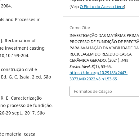
 2004.
(Veja
O Efeito do Acesso Livre
).
als and Processes in
Como Citar
INVESTIGAÇÃO DAS MATÉRIAS PRIM
J. Reclamation of
PROCESSO DE FUNDIÇÃO DE PRECIS
PARA AVALIAÇÃO DA VIABILIDADE DA
he investment casting
RECICLAGEM DO RESÍDUO CASCA
10;10:199-204.
CERÂMICA GERADO. (2021).
MIX
Sustentável
,
8
(1), 53-65.
construção civil e
https://doi.org/10.29183/2447-
Ed. G. C. Isaia. 2.ed. São
3073.MIX2022.v8.n1.53-65
Formatos de Citação
. E. Caracterização
a no processo de fundição.
6-29 sept., 2017. São
de material casca