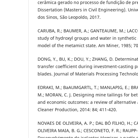
cerâmica gerado no processo de fundição de pre
Dissertation (Masters in Civil Engineering). Uni
dos Sinos, São Leopoldo, 2017.
CARUBA, R.; BAUMER, A.; GANTEAUME, M.; LACCO
study of hydroxyl groups and water in synthetic 
model of the metamict state. Am Miner, 1985; 70
DONG, Y., BU, K.; DOU, Y.; ZHANG, D. Determinati
transfer coefficient during investment-casting pr
blades. Journal of Materials Processing Technol
EDRAKI, M.; BaAUMGARTL, T.; MANLAPIG, E.; BR
M.; MORAN, C. J. Designing mine tailings for bet
and economic outcomes: a review of alternative 
Cleaner Production, 2014: 84; 411-420.
NOVAES DE OLIVEIRA, A. P.; DAL BÓ FILHO, H.; C
OLIVEIRA MAIA, B. G.; CESCONETO, F. R.; RAUPP-
Desenvolvimento de isolantes térmicos a partir d