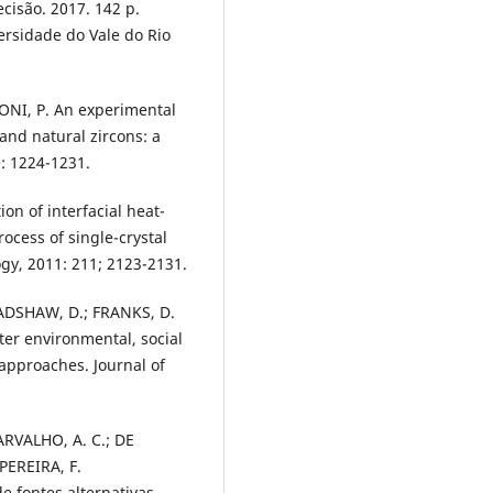
cisão. 2017. 142 p.
versidade do Vale do Rio
NI, P. An experimental
and natural zircons: a
: 1224-1231.
on of interfacial heat-
ocess of single-crystal
ogy, 2011: 211; 2123-2131.
ADSHAW, D.; FRANKS, D.
ter environmental, social
approaches. Journal of
ARVALHO, A. C.; DE
PEREIRA, F.
e fontes alternativas