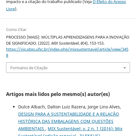
impacto e a citação do trabalho publicado (Veja
O Efeito do Acesso
Livre
).
Como Citar
PROCESSO [MAIS]: MÚLTIPLAS APRENDIZAGENS PARA A INOVAÇÃO
DE SIGNIFICADO. (2022).
MIX Sustentável
,
8
(4), 153-153.
https://ojs.sites.ufsc.br/index.php/mixsustentavel/article/view/345
8
Formatos de Citação
Artigos mais lidos pelo mesmo(s) autor(es)
Dulce Albach, Dalton Luiz Razera, Jorge Lino Alves,
DESIGN PARA A SUSTENTABILIDADE E A RELAÇÃO
HISTÓRICA DAS EMBALAGENS COM QUESTÕES
AMBIENTAIS
,
MIX Sustentável: v. 2 n. 1 (2016): Mix
Sustentável (edição especial - IV ENSUS)