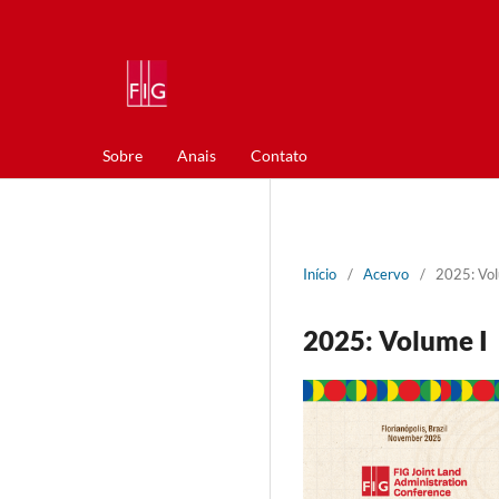
Sobre
Anais
Contato
Início
/
Acervo
/
2025: Vol
2025: Volume I