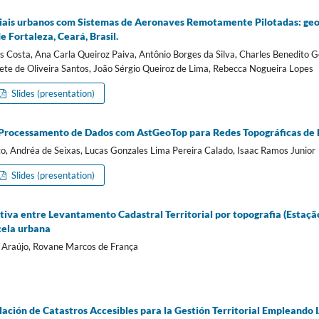
riais urbanos com Sistemas de Aeronaves Remotamente Pilotadas: geo
e Fortaleza, Ceará, Brasil.
s Costa, Ana Carla Queiroz Paiva, Antônio Borges da Silva, Charles Benedito
izete de Oliveira Santos, João Sérgio Queiroz de Lima, Rebecca Nogueira Lopes
Slides (presentation)
 Processamento de Dados com AstGeoTop para Redes Topográficas de 
to, Andréa de Seixas, Lucas Gonzales Lima Pereira Calado, Isaac Ramos Junior
Slides (presentation)
tiva entre Levantamento Cadastral Territorial por topografia (Estaçã
cela urbana
de Araújo, Rovane Marcos de França
ación de Catastros Accesibles para la Gestión Territorial Empleando 