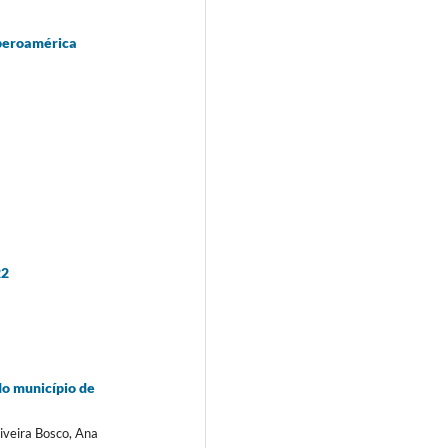
Iberoamérica
22
do município de
liveira Bosco, Ana