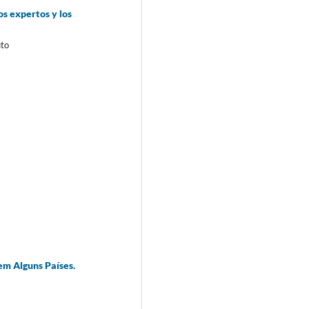
os expertos y los
uto
em Alguns Países.