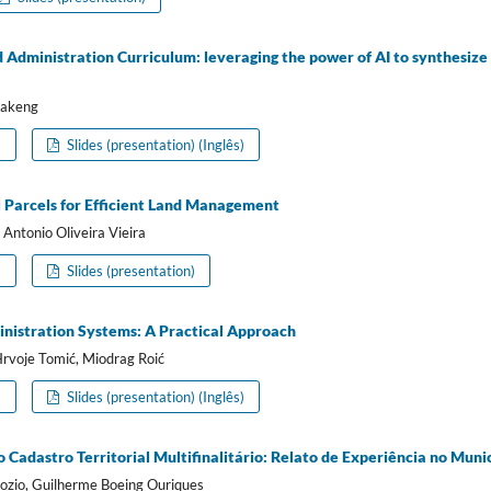
 Administration Curriculum: leveraging the power of AI to synthesize 
bakeng
)
Slides (presentation) (Inglês)
al Parcels for Efficient Land Management
 Antonio Oliveira Vieira
)
Slides (presentation)
nistration Systems: A Practical Approach
 Hrvoje Tomić, Miodrag Roić
)
Slides (presentation) (Inglês)
o Cadastro Territorial Multifinalitário: Relato de Experiência no Muni
Bozio, Guilherme Boeing Ouriques