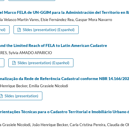
del Marco FELA de UN-GGIM para la Administración del Territorio en 
a Velasco Martín Vares, Elsie Fernández Rea, Gaspar Mora Navarro
hol)
Slides (presentation) (Espanhol)
 and the Limited Reach of FELA to Latin American Cadastre
RES, Sylvia AMADO APARICIO
)
Slides (presentation) (Espanhol)
onalização da Rede de Referência Cadastral conforme NBR 14.166/20
 Henrique Becker, Emilia Grasiele Nicolodi
Slides (presentation)
ientações Técnicas para o Cadastro Territorial e Imobiliário Urbano 
a Grasiele Nicolodi, João Henrique Becker, Carla Cristina Pereira, Claudia de O