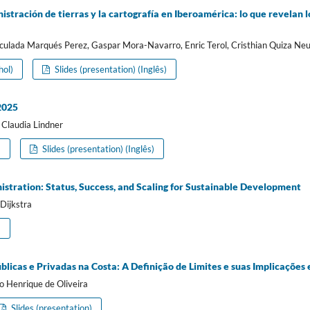
istración de tierras y la cartografía en Iberoamérica: lo que revelan l
ulada Marqués Perez, Gaspar Mora-Navarro, Enric Terol, Cristhian Quiza Ne
hol)
Slides (presentation) (Inglês)
2025
 Claudia Lindner
)
Slides (presentation) (Inglês)
istration: Status, Success, and Scaling for Sustainable Development
Dijkstra
)
licas e Privadas na Costa: A Definição de Limites e suas Implicações 
o Henrique de Oliveira
Slides (presentation)