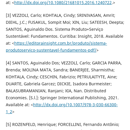
at: <
http://dx.doi.org/10.1080/21681015.2016.1240722
.>
[3] VEZZOLI, Carlo; KOHTALA, Cindy; SRINIVASAN, Amrit;
DIEHL, J.C.; FUSAKUL, Sompit Moi; XIN, Liu; SATEESH, Deepta;
SANTOS, Aguinaldo Dos. Sistema Produto+Serviço
Sustentável: Fundamentos. Curitiba: Insight, 2018. Available
at: <
https://editorainsight.com.br/produto/sistema-
produtoservico-sustentavel-fundamentos-pdf/
>
[4] SANTOS, Aguinaldo Dos; VEZZOLI, Carlo; GARCIA PARRA,
Brenda; MOLINA MATA, Sandra; BANERJEE, Sharmistha;
KOHTALA, Cindy; CESCHIN, Fabrizio; PETRULAITYTE, Aine;
DUARTE, Gabriela Garcez; DICKIE, Isadora Burmeister;
BALASUBRAMANIAN, Ranjani; XIA, Nan. Distributed
Economies. [S.l.]: Springer International Publishing, 2021.
Available at: <
http://dx.doi.org/10.1007/978-3-030-66300-
1_2
>
[5] ROZENFELD, Henrique; FORCELLINI, Fernando Antônio;