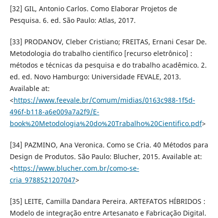
[32] GIL, Antonio Carlos. Como Elaborar Projetos de
Pesquisa. 6. ed. São Paulo: Atlas, 2017.
[33] PRODANOV, Cleber Cristiano; FREITAS, Ernani Cesar De.
Metodologia do trabalho científico [recurso eletrônico] :
métodos e técnicas da pesquisa e do trabalho acadêmico. 2.
ed. ed. Novo Hamburgo: Universidade FEVALE, 2013.
Available at:
<
https://www.feevale.br/Comum/midias/0163c988-1f5d-
496f-b118-a6e009a7a2f9/E-
book%20Metodologia%20do%20Trabalho%20Cientifico.pdf
>
[34] PAZMINO, Ana Veronica. Como se Cria. 40 Métodos para
Design de Produtos. São Paulo: Blucher, 2015. Available at:
<
https://www.blucher.com.br/como-se-
cria_9788521207047
>
[35] LEITE, Camilla Dandara Pereira. ARTEFATOS HÍBRIDOS :
Modelo de integração entre Artesanato e Fabricação Digital.