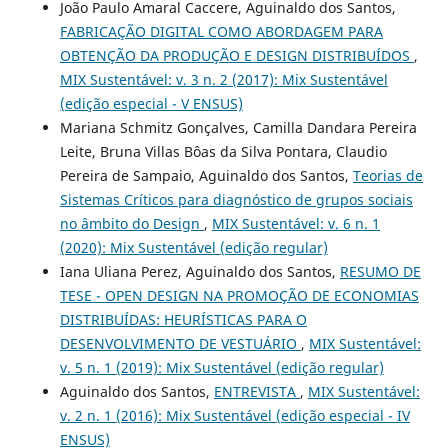
João Paulo Amaral Caccere, Aguinaldo dos Santos,
FABRICAÇÃO DIGITAL COMO ABORDAGEM PARA
OBTENÇÃO DA PRODUÇÃO E DESIGN DISTRIBUÍDOS
,
MIX Sustentável: v. 3 n. 2 (2017): Mix Sustentável
(edição especial - V ENSUS)
Mariana Schmitz Gonçalves, Camilla Dandara Pereira
Leite, Bruna Villas Bôas da Silva Pontara, Claudio
Pereira de Sampaio, Aguinaldo dos Santos,
Teorias de
Sistemas Críticos para diagnóstico de grupos sociais
no âmbito do Design
,
MIX Sustentável: v. 6 n. 1
(2020): Mix Sustentável (edição regular)
Iana Uliana Perez, Aguinaldo dos Santos,
RESUMO DE
TESE - OPEN DESIGN NA PROMOÇÃO DE ECONOMIAS
DISTRIBUÍDAS: HEURÍSTICAS PARA O
DESENVOLVIMENTO DE VESTUÁRIO
,
MIX Sustentável:
v. 5 n. 1 (2019): Mix Sustentável (edição regular)
Aguinaldo dos Santos,
ENTREVISTA
,
MIX Sustentável:
v. 2 n. 1 (2016): Mix Sustentável (edição especial - IV
ENSUS)