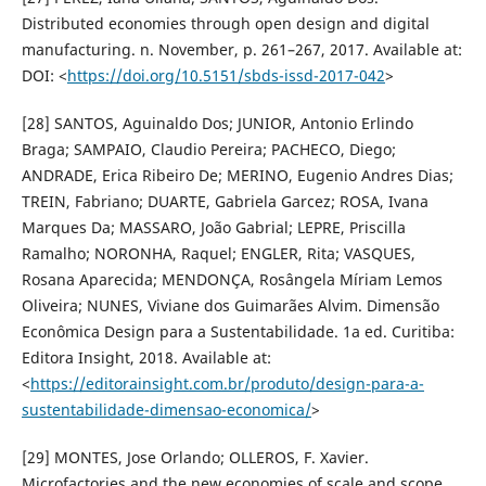
Distributed economies through open design and digital
manufacturing. n. November, p. 261–267, 2017. Available at:
DOI: <
https://doi.org/10.5151/sbds-issd-2017-042
>
[28] SANTOS, Aguinaldo Dos; JUNIOR, Antonio Erlindo
Braga; SAMPAIO, Claudio Pereira; PACHECO, Diego;
ANDRADE, Erica Ribeiro De; MERINO, Eugenio Andres Dias;
TREIN, Fabriano; DUARTE, Gabriela Garcez; ROSA, Ivana
Marques Da; MASSARO, João Gabrial; LEPRE, Priscilla
Ramalho; NORONHA, Raquel; ENGLER, Rita; VASQUES,
Rosana Aparecida; MENDONÇA, Rosângela Míriam Lemos
Oliveira; NUNES, Viviane dos Guimarães Alvim. Dimensão
Econômica Design para a Sustentabilidade. 1a ed. Curitiba:
Editora Insight, 2018. Available at:
<
https://editorainsight.com.br/produto/design-para-a-
sustentabilidade-dimensao-economica/
>
[29] MONTES, Jose Orlando; OLLEROS, F. Xavier.
Microfactories and the new economies of scale and scope.