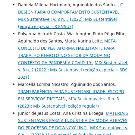
Daniela Milena Hartmann, Aguinaldo dos Santos ,
O
DESIGN PARA O COMPORTAMENTO SUSTENTÁVEL
,
MIX Sustentável: v. 8 n. 5 (2022): Mix Sustentável
(edição especial - X ENSUS)
Polyanna Astrath Costa, Washington Pinto Rêgo Filho,
Aguinaldo dos Santos, Marta Karina Leite,
META-
CONCEITO DE PLATAFORMA HABILITANTE PARA
TRABALHO REMOTO NO SETOR DA MODA NO
CONTEXTO DA PANDEMIA COVID-19
,
MIX Sustentável:
v. 8 n. 2 (2022): Mix Sustentável (edição especial - SDS
2021)
Marcella Lomba Nicastro, Aguinaldo dos Santos,
TRANSPARÊNCIA PARA SUSTENTABILIDADE: ESCOPO
EM SERVIÇOS DIGITAIS
,
MIX Sustentável: v. 9 n. 3
(2023): Mix Sustentável (edição regular)
Junior de Jesus Costa, Ana Cristina Broega,
MATERIAIS
SUSTENTÁVEIS PARA A INDÚSTRIA DA MODA ATRAVÉS
DO PROCESSO DE DOWNCYCLING
,
MIX Sustentável: v.
9 n. 1 (2023): Mix Sustentável (edição regular)