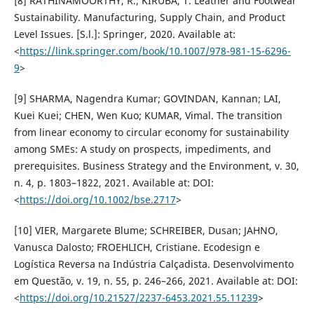
[8] RATHINAMOORTHY, R.; KIRUBA, T. Leather and Footwear
Sustainability. Manufacturing, Supply Chain, and Product
Level Issues. [S.l.]: Springer, 2020. Available at:
<
https://link.springer.com/book/10.1007/978-981-15-6296-
9
>
[9] SHARMA, Nagendra Kumar; GOVINDAN, Kannan; LAI,
Kuei Kuei; CHEN, Wen Kuo; KUMAR, Vimal. The transition
from linear economy to circular economy for sustainability
among SMEs: A study on prospects, impediments, and
prerequisites. Business Strategy and the Environment, v. 30,
n. 4, p. 1803–1822, 2021. Available at: DOI:
<
https://doi.org/10.1002/bse.2717
>
[10] VIER, Margarete Blume; SCHREIBER, Dusan; JAHNO,
Vanusca Dalosto; FROEHLICH, Cristiane. Ecodesign e
Logística Reversa na Indústria Calçadista. Desenvolvimento
em Questão, v. 19, n. 55, p. 246–266, 2021. Available at: DOI:
<
https://doi.org/10.21527/2237-6453.2021.55.11239
>