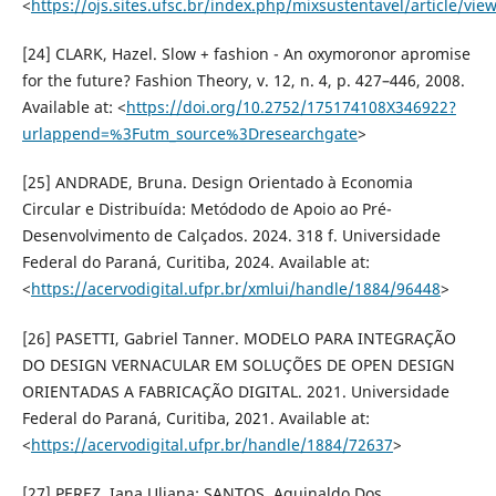
<
https://ojs.sites.ufsc.br/index.php/mixsustentavel/article/vie
[24] CLARK, Hazel. Slow + fashion - An oxymoronor apromise
for the future? Fashion Theory, v. 12, n. 4, p. 427–446, 2008.
Available at: <
https://doi.org/10.2752/175174108X346922?
urlappend=%3Futm_source%3Dresearchgate
>
[25] ANDRADE, Bruna. Design Orientado à Economia
Circular e Distribuída: Metódodo de Apoio ao Pré-
Desenvolvimento de Calçados. 2024. 318 f. Universidade
Federal do Paraná, Curitiba, 2024. Available at:
<
https://acervodigital.ufpr.br/xmlui/handle/1884/96448
>
[26] PASETTI, Gabriel Tanner. MODELO PARA INTEGRAÇÃO
DO DESIGN VERNACULAR EM SOLUÇÕES DE OPEN DESIGN
ORIENTADAS A FABRICAÇÃO DIGITAL. 2021. Universidade
Federal do Paraná, Curitiba, 2021. Available at:
<
https://acervodigital.ufpr.br/handle/1884/72637
>
[27] PEREZ, Iana Uliana; SANTOS, Aguinaldo Dos.