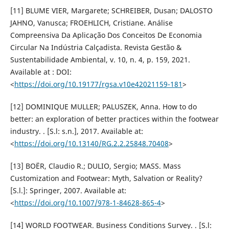
[11] BLUME VIER, Margarete; SCHREIBER, Dusan; DALOSTO
JAHNO, Vanusca; FROEHLICH, Cristiane. Análise
Compreensiva Da Aplicação Dos Conceitos De Economia
Circular Na Indústria Calçadista. Revista Gestão &
Sustentabilidade Ambiental, v. 10, n. 4, p. 159, 2021.
Available at : DOI:
<
https://doi.org/10.19177/rgsa.v10e42021159-181
>
[12] DOMINIQUE MULLER; PALUSZEK, Anna. How to do
better: an exploration of better practices within the footwear
industry. . [S.l: s.n.], 2017. Available at:
<
https://doi.org/10.13140/RG.2.2.25848.70408
>
[13] BOËR, Claudio R.; DULIO, Sergio; MASS. Mass
Customization and Footwear: Myth, Salvation or Reality?
[S.l.]: Springer, 2007. Available at:
<
https://doi.org/10.1007/978-1-84628-865-4
>
[14] WORLD FOOTWEAR. Business Conditions Survey. . [S.l: