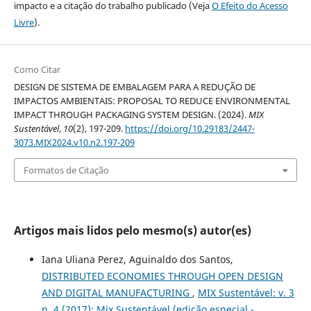
impacto e a citação do trabalho publicado (Veja
O Efeito do Acesso
Livre
).
Como Citar
DESIGN DE SISTEMA DE EMBALAGEM PARA A REDUÇÃO DE
IMPACTOS AMBIENTAIS: PROPOSAL TO REDUCE ENVIRONMENTAL
IMPACT THROUGH PACKAGING SYSTEM DESIGN. (2024).
MIX
Sustentável
,
10
(2), 197-209.
https://doi.org/10.29183/2447-
3073.MIX2024.v10.n2.197-209
Formatos de Citação
Artigos mais lidos pelo mesmo(s) autor(es)
Iana Uliana Perez, Aguinaldo dos Santos,
DISTRIBUTED ECONOMIES THROUGH OPEN DESIGN
AND DIGITAL MANUFACTURING
,
MIX Sustentável: v. 3
n. 4 (2017): Mix Sustentável (edição especial -