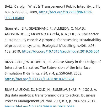
BALL, Carolyn. What Is Transparency? Public Integrity, v.11,
n.4, p.293-308, 2009,
https://doi.org/10.2753/PIN1099-
9922110400
Giannetti, B.F.; SEVEGNANI, F.; ALMEIDA, C. M.V.B.;
AGOSTINHO, F.; MORENO GARCÍA, R. R.; LIU, G. Five sector
sustainability model: A proposal for assessing sustainability
of production systems, Ecological Modelling, v.406, p.98-
108, 2019,
https://doi.org/10.1016/j.ecolmodel.2019.06.004
BIZZOCCHI J; WOODBURY, RF. A Case Study in the Design of
Interactive Narrative: The Subversion of the Interface.
Simulation & Gaming, v.34, n.4, p.550-568, 2003,
https://doi.org/10.1177/1046878103258204
BUMBLAUSKAS, D.; NOLD, H.; BUMBLAUSKAS, P.; IGOU, A.
Big data analytics: transforming data to action. Business
Process Management Journal, v.23, n.3, p. 703-720, 2017.
https://doi.org/10.1108/BPMJ-03-2016-0056