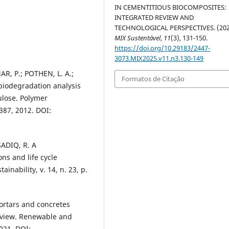
IN CEMENTITIOUS BIOCOMPOSITES:
INTEGRATED REVIEW AND
TECHNOLOGICAL PERSPECTIVES. (202
MIX Sustentável
,
11
(3), 131-150.
https://doi.org/10.29183/2447-
3073.MIX2025.v11.n3.130-149
AR, P.; POTHEN, L. A.;
Formatos de Citação
 biodegradation analysis
ulose. Polymer
2387, 2012. DOI:
ADIQ, R. A
ns and life cycle
ainability, v. 14, n. 23, p.
rtars and concretes
eview. Renewable and
021. DOI: