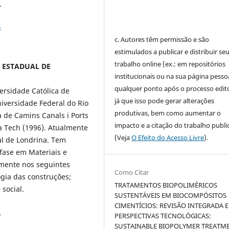
.
4
c. Autores têm permissão e são
estimulados a publicar e distribuir se
trabalho online (ex.: em repositórios
DE ESTADUAL DE
institucionais ou na sua página pessoa
qualquer ponto após o processo edito
ersidade Católica de
já que isso pode gerar alterações
iversidade Federal do Rio
produtivas, bem como aumentar o
 de Camins Canals i Ports
impacto e a citação do trabalho publ
na Tech (1996). Atualmente
(Veja
O Efeito do Acesso Livre
).
al de Londrina. Tem
fase em Materiais e
mente nos seguintes
Como Citar
ogia das construções;
TRATAMENTOS BIOPOLIMÉRICOS
 social.
SUSTENTÁVEIS EM BIOCOMPÓSITOS
CIMENTÍCIOS: REVISÃO INTEGRADA E
1
PERSPECTIVAS TECNOLÓGICAS:
SUSTAINABLE BIOPOLYMER TREATM