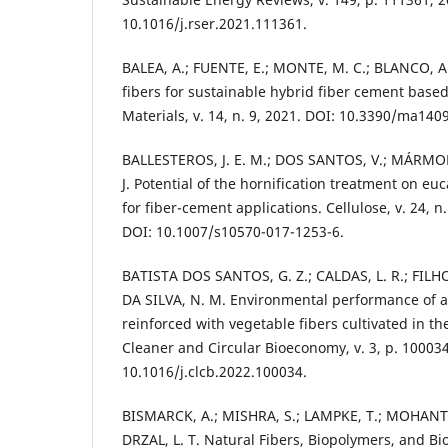
10.1016/j.rser.2021.111361.
BALEA, A.; FUENTE, E.; MONTE, M. C.; BLANCO, A
fibers for sustainable hybrid fiber cement based
Materials, v. 14, n. 9, 2021. DOI: 10.3390/ma140
BALLESTEROS, J. E. M.; DOS SANTOS, V.; MÁRMOL,
J. Potential of the hornification treatment on eu
for fiber-cement applications. Cellulose, v. 24, n
DOI: 10.1007/s10570-017-1253-6.
BATISTA DOS SANTOS, G. Z.; CALDAS, L. R.; FILHO, 
DA SILVA, N. M. Environmental performance of 
reinforced with vegetable fibers cultivated in t
Cleaner and Circular Bioeconomy, v. 3, p. 100034
10.1016/j.clcb.2022.100034.
BISMARCK, A.; MISHRA, S.; LAMPKE, T.; MOHANTY,
DRZAL, L. T. Natural Fibers, Biopolymers, and B