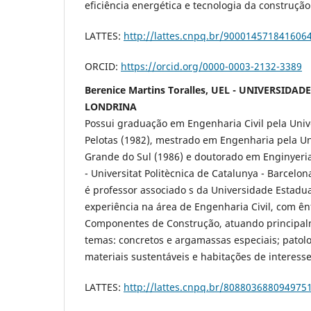
eficiência energética e tecnologia da construção
LATTES:
http://lattes.cnpq.br/900014571841606
ORCID:
https://orcid.org/0000-0003-2132-3389
Berenice Martins Toralles, UEL - UNIVERSIDA
LONDRINA
Possui graduação em Engenharia Civil pela Univ
Pelotas (1982), mestrado em Engenharia pela Un
Grande do Sul (1986) e doutorado em Enginyeria
- Universitat Politècnica de Catalunya - Barcelo
é professor associado s da Universidade Estadu
experiência na área de Engenharia Civil, com ên
Componentes de Construção, atuando principal
temas: concretos e argamassas especiais; patol
materiais sustentáveis e habitações de interesse
LATTES:
http://lattes.cnpq.br/808803688094975