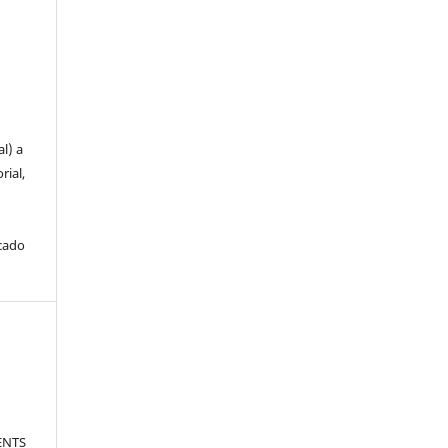
u
l) a
rial,
icado
ENTS