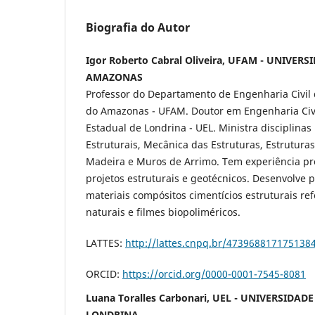
Biografia do Autor
Igor Roberto Cabral Oliveira, UFAM - UNIVER
AMAZONAS
Professor do Departamento de Engenharia Civil 
do Amazonas - UFAM. Doutor em Engenharia Civi
Estadual de Londrina - UEL. Ministra disciplinas
Estruturais, Mecânica das Estruturas, Estruturas
Madeira e Muros de Arrimo. Tem experiência pro
projetos estruturais e geotécnicos. Desenvolve 
materiais compósitos cimentícios estruturais re
naturais e filmes biopoliméricos.
LATTES:
http://lattes.cnpq.br/473968817175138
ORCID:
https://orcid.org/0000-0001-7545-8081
Luana Toralles Carbonari, UEL - UNIVERSIDAD
LONDRINA