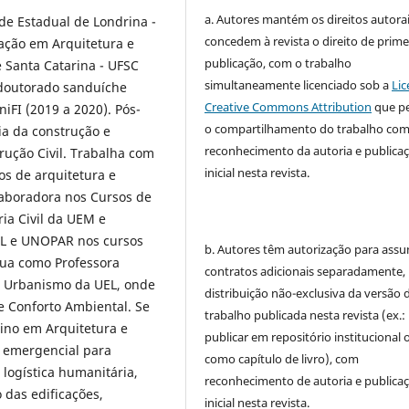
a. Autores mantém os direitos autorai
de Estadual de Londrina -
concedem à revista o direito de prime
ação em Arquitetura e
publicação, com o trabalho
 Santa Catarina - UFSC
simultaneamente licenciado sob a
Lic
 doutorado sanduíche
Creative Commons Attribution
que p
niFI (2019 a 2020). Pós-
o compartilhamento do trabalho co
ia da construção e
reconhecimento da autoria e publica
rução Civil. Trabalha com
inicial nesta revista.
os de arquitetura e
laboradora nos Cursos de
ia Civil da UEM e
FIL e UNOPAR nos cursos
b. Autores têm autorização para assu
tua como Professora
contratos adicionais separadamente,
e Urbanismo da UEL, onde
distribuição não-exclusiva da versão 
I e Conforto Ambiental. Se
trabalho publicada nesta revista (ex.:
ino em Arquitetura e
publicar em repositório institucional 
o emergencial para
como capítulo de livro), com
 logística humanitária,
reconhecimento de autoria e publica
 das edificações,
inicial nesta revista.