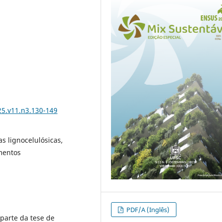
25.v11.n3.130-149
s lignocelulósicas,
amentos
PDF/A (Inglês)
 parte da tese de