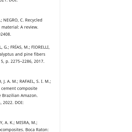
.; NEGRO, C. Recycled
 material: A review.
92408.
 G.; FRÍAS, M.; FIORELLI,
calyptus and pine fibers
. 5, p. 2275–2286, 2017.
J. A. M.; RAFAEL, S. I. M.;
a cement composite
he Brazilian Amazon.
, 2022. DOI:
 A. K.; MISRA, M.;
iocomposites. Boca Raton: