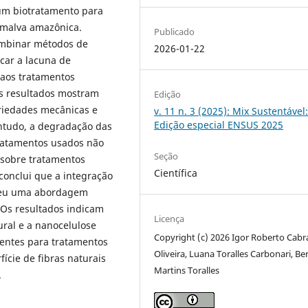
 um biotratamento para
 malva amazônica.
Publicado
combinar métodos de
2026-01-22
icar a lacuna de
aos tratamentos
Os resultados mostram
Edição
riedades mecânicas e
v. 11 n. 3 (2025): Mix Sustentável
Edição especial ENSUS 2025
ntudo, a degradação das
tratamentos usados não
Seção
 sobre tratamentos
Científica
conclui que a integração
neceu uma abordagem
. Os resultados indicam
Licença
ural e a nanocelulose
Copyright (c) 2026 Igor Roberto Cabr
ientes para tratamentos
Oliveira, Luana Toralles Carbonari, Be
fície de fibras naturais
Martins Toralles
.