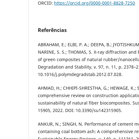
ORCID:
https://orcid.org/0000-0001-8828-7250
Referências
ABRAHAM, E.; ELBI, P. A.; DEEPA, B.; JYOTISHKUM
NARINE, S. S.; THOMAS, S. X-ray diffraction and
of green composites of natural rubber/nanocell
Degradation and Stability, v. 97, n. 11, p. 2378–
10.1016/j.polymdegradstab.2012.07.028.
AHMAD, H.; CHHIPI-SHRESTHA, G.; HEWAGE, K.; S
comprehensive review on construction applicatio
sustainability of natural fiber biocomposites. Sust
15905, 2022. DOI: 10.3390/su142315905.
ANKUR, N.; SINGH, N. Performance of cement mo
containing coal bottom ash: A comprehensive r
Sustainable Energy Reviews, v. 149, p. 111361, 2