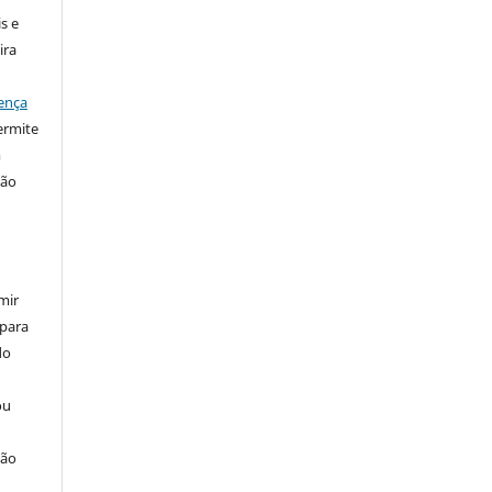
s e
ira
ença
ermite
m
ção
mir
 para
do
ou
ção