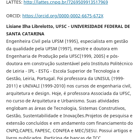
LATTES:
http://lattes.cnpq.br/7269509913517969
ORCID:
https://orcid.org/0000-0002-6675-672X
Lisiane Ilha Librelotto, UFSC - UNIVERSIDADE FEDERAL DE
SANTA CATARINA
Engenheira Civil pela UFSM (1995), especialista em gestão
da qualidade pela UFSM (1997), mestre e doutora em
Engenharia de Produção pela UFSC(1999, 2005) e pós-
doutora em construção sustentável pelo Instituto Politécnico
de Leiria - IPL - ESTG - Escola Superior de Tecnologia e
Gestão, Leiria, Portugal. Foi professora da UNISUL (1999-
2011) e UNIVALI (1999-2010) nos cursos de engenharia civil,
arquitetura e design. Hoje, é professora Associada da UFSC,
no curso de Arquitetura e Urbanismo. Suas atividades
englobam as áreas de Tecnologia, Sistemas Construtivos,
Gestão, Sustentabilidade e Inovações.Projetos de pesquisa e
extensão concluídos e em andamento com financiamento do
CNPQ,CAPES, FAPESC, CONFEA e MEC/SESU. Possui artigos e
livros publicados. Participa de bancas de TCC,