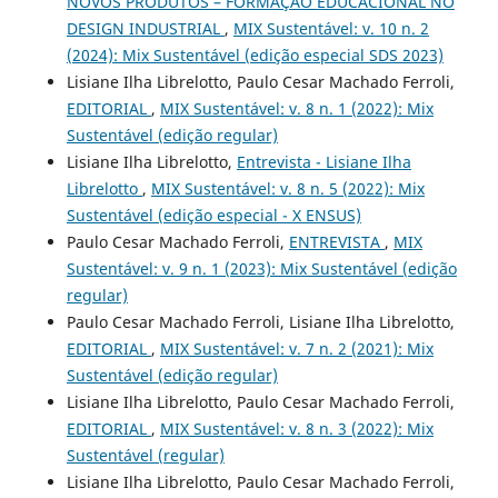
NOVOS PRODUTOS – FORMAÇÃO EDUCACIONAL NO
DESIGN INDUSTRIAL
,
MIX Sustentável: v. 10 n. 2
(2024): Mix Sustentável (edição especial SDS 2023)
Lisiane Ilha Librelotto, Paulo Cesar Machado Ferroli,
EDITORIAL
,
MIX Sustentável: v. 8 n. 1 (2022): Mix
Sustentável (edição regular)
Lisiane Ilha Librelotto,
Entrevista - Lisiane Ilha
Librelotto
,
MIX Sustentável: v. 8 n. 5 (2022): Mix
Sustentável (edição especial - X ENSUS)
Paulo Cesar Machado Ferroli,
ENTREVISTA
,
MIX
Sustentável: v. 9 n. 1 (2023): Mix Sustentável (edição
regular)
Paulo Cesar Machado Ferroli, Lisiane Ilha Librelotto,
EDITORIAL
,
MIX Sustentável: v. 7 n. 2 (2021): Mix
Sustentável (edição regular)
Lisiane Ilha Librelotto, Paulo Cesar Machado Ferroli,
EDITORIAL
,
MIX Sustentável: v. 8 n. 3 (2022): Mix
Sustentável (regular)
Lisiane Ilha Librelotto, Paulo Cesar Machado Ferroli,