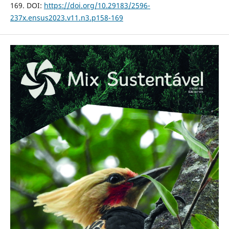
169. DOI:
https://doi.org/10.29183/2596-
237x.ensus2023.v11.n3.p158-169