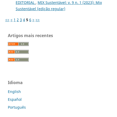
EDITORIAL
,
MIX Sustentável: v. 9 n. 1 (2023): Mix
Sustentável (edição regular)
<<
<
1
2
3
4
5
6
>
>>
Artigos mais recentes
Idioma
English
Español
Português