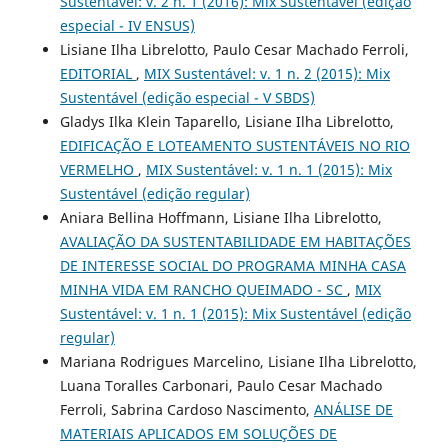
Sustentável: v. 2 n. 1 (2016): Mix Sustentável (edição
especial - IV ENSUS)
Lisiane Ilha Librelotto, Paulo Cesar Machado Ferroli,
EDITORIAL
,
MIX Sustentável: v. 1 n. 2 (2015): Mix
Sustentável (edição especial - V SBDS)
Gladys Ilka Klein Taparello, Lisiane Ilha Librelotto,
EDIFICAÇÃO E LOTEAMENTO SUSTENTÁVEIS NO RIO
VERMELHO
,
MIX Sustentável: v. 1 n. 1 (2015): Mix
Sustentável (edição regular)
Aniara Bellina Hoffmann, Lisiane Ilha Librelotto,
AVALIAÇÃO DA SUSTENTABILIDADE EM HABITAÇÕES
DE INTERESSE SOCIAL DO PROGRAMA MINHA CASA
MINHA VIDA EM RANCHO QUEIMADO - SC
,
MIX
Sustentável: v. 1 n. 1 (2015): Mix Sustentável (edição
regular)
Mariana Rodrigues Marcelino, Lisiane Ilha Librelotto,
Luana Toralles Carbonari, Paulo Cesar Machado
Ferroli, Sabrina Cardoso Nascimento,
ANÁLISE DE
MATERIAIS APLICADOS EM SOLUÇÕES DE