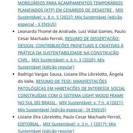
MOBILIÁRIOS PARA ACAMPAMENTOS TEMPORÁRIOS
PLANEJADOS (ATP) EM CENÁRIOS DE DESASTRE
,
MIX
Sustentável: v. 8 n. 5 (2022): Mix Sustentável (edição
especial - X ENSUS)
Leonardo Thomé de Andrade, Luiz Vidal Gomes, Paulo
Cesar Machado Ferroli,
RESUMO DE DISSERTAÇÃO:
DESIGN: CONTRIBUIÇÕES PROJETUAIS E CRIATIVAS À
PRÁTICA DA SUSTENTABILIDADE NA CONSTRUÇÃO
CIVIL
,
MIX Sustentável: v. 6 n. 3 (2020): Mix
Sustentável (edição regular)
Rodrigo Vargas Sousa, Lisiane Ilha Librelotto, Ângela
do Valle,
RESUMO DE TESE: MANIFESTAÇÕES
PATOLÓGICAS EM HABITAÇÕES DE INTERESSE SOCIAL
CONSTRUÍDAS COM O SISTEMA LIGHT WOOD FRAME
NO SUL DO BRASIL
,
MIX Sustentável: v. 7 n. 4 (2021):
Mix Sustentável (edição especial - IX ENSUS)
Lisiane Ilha Librelotto, Paulo Cesar Machado Ferroli,
EDITORIAL
,
MIX Sustentável: v. 3 n. 1 (2017): Mix
Sustentável (edição regular)