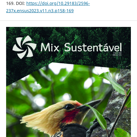
169. DOI:
https://doi.org/10.29183/2596-
237x.ensus2023.v11.n3.p158-169