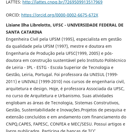
LATTES:
http://lattes.cnpq.br/7269509913517969
ORCID:
https://orcid.org/0000-0002-6675-672X
Lisiane Ilha Librelotto, UFSC - UNIVERSIDADE FEDERAL DE
SANTA CATARINA
Engenheira Civil pela UFSM (1995), especialista em gestão
da qualidade pela UFSM (1997), mestre e doutora em
Engenharia de Produção pela UFSC(1999, 2005) e pós-
doutora em construção sustentável pelo Instituto Politécnico
de Leiria - IPL - ESTG - Escola Superior de Tecnologia e
Gestão, Leiria, Portugal. Foi professora da UNISUL (1999-
2011) e UNIVALI (1999-2010) nos cursos de engenharia civil,
arquitetura e design. Hoje, é professora Associada da UFSC,
no curso de Arquitetura e Urbanismo. Suas atividades
englobam as áreas de Tecnologia, Sistemas Construtivos,
Gestão, Sustentabilidade e Inovações.Projetos de pesquisa e
extensão concluídos e em andamento com financiamento do
CNPQ,CAPES, FAPESC, CONFEA e MEC/SESU. Possui artigos e
livros publicados. Participa de bancas de TCC,