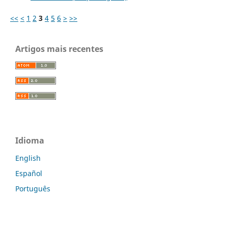
<<
<
1
2
3
4
5
6
>
>>
Artigos mais recentes
Idioma
English
Español
Português