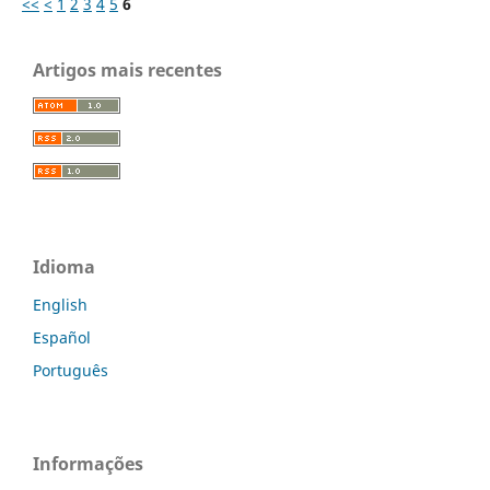
<<
<
1
2
3
4
5
6
Artigos mais recentes
Idioma
English
Español
Português
Informações