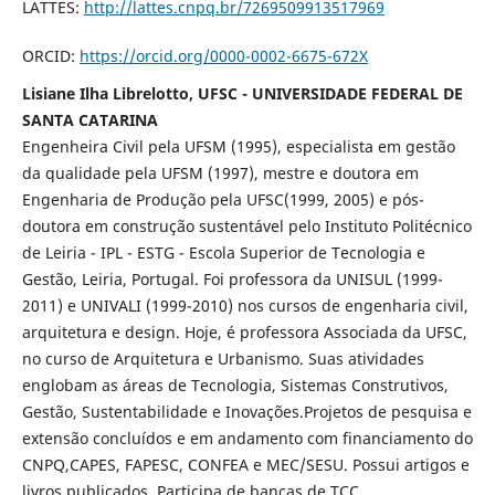
LATTES:
http://lattes.cnpq.br/7269509913517969
ORCID:
https://orcid.org/0000-0002-6675-672X
Lisiane Ilha Librelotto, UFSC - UNIVERSIDADE FEDERAL DE
SANTA CATARINA
Engenheira Civil pela UFSM (1995), especialista em gestão
da qualidade pela UFSM (1997), mestre e doutora em
Engenharia de Produção pela UFSC(1999, 2005) e pós-
doutora em construção sustentável pelo Instituto Politécnico
de Leiria - IPL - ESTG - Escola Superior de Tecnologia e
Gestão, Leiria, Portugal. Foi professora da UNISUL (1999-
2011) e UNIVALI (1999-2010) nos cursos de engenharia civil,
arquitetura e design. Hoje, é professora Associada da UFSC,
no curso de Arquitetura e Urbanismo. Suas atividades
englobam as áreas de Tecnologia, Sistemas Construtivos,
Gestão, Sustentabilidade e Inovações.Projetos de pesquisa e
extensão concluídos e em andamento com financiamento do
CNPQ,CAPES, FAPESC, CONFEA e MEC/SESU. Possui artigos e
livros publicados. Participa de bancas de TCC,