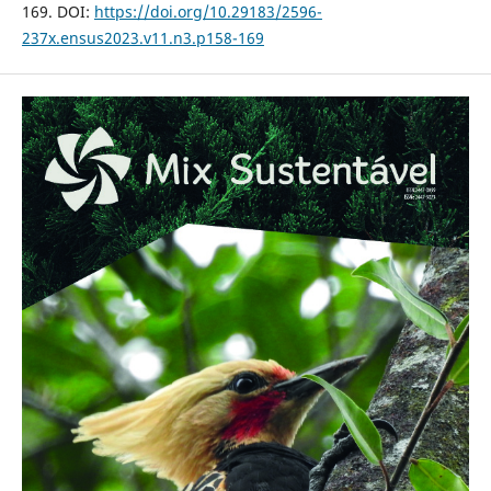
169. DOI:
https://doi.org/10.29183/2596-
237x.ensus2023.v11.n3.p158-169