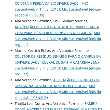
CONTRA A PERDA DA BIODIVERSIDADE
,
MIX
Sustentável: v. 1 n. 2 (2015): Mix Sustentável (edição
especial - V SBDS)
Ana Veronica Pazmino, Davi Goulart Martins,
ADAPTAÇÃO DE CADEIRA DE RODAS PARA USUÁRIA
COM PARALISIA CEREBRAL NÍVEL 5 NO GMFCS
,
MIX
Sustentável: v. 4 n. 1 (2018): Mix Sustentável (edição
regular)
Marina Koerich Préve, Ana Veronica Pazmino,
COLETOR DE RESÍDUO BINÁRIO PARA O CAMPUS DA
UNIVERSIDADE FEDERAL DE SANTA CATARINA
,
MIX
Sustentável: v. 3 n. 3 (2017): Mix Sustentável (edição
regular)
Ana Veronica Pazmino,
APLICAÇÃO DE PROJETOS DE
DESIGN NA GESTÃO DE RESÍDUOS DA UFSC
,
MIX
Sustentável: v. 7 n. 4 (2021): Mix Sustentável (edição
especial - IX ENSUS)
Thalita Leal Dutra, Ana Veronica Pazmino,
BAMBU
COMO MATÉRIA PRIMA PARA DESENVOLVIMENTO DE