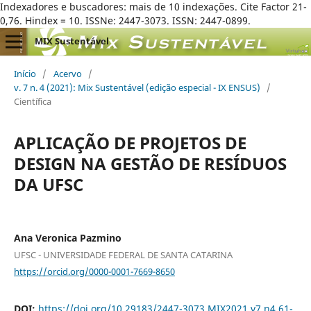
Indexadores e buscadores: mais de 10 indexações. Cite Factor 21-
0,76. Hindex = 10. ISSNe: 2447-3073. ISSN: 2447-0899.
MIX Sustentável
Início
/
Acervo
/
v. 7 n. 4 (2021): Mix Sustentável (edição especial - IX ENSUS)
/
Científica
APLICAÇÃO DE PROJETOS DE
DESIGN NA GESTÃO DE RESÍDUOS
DA UFSC
Ana Veronica Pazmino
UFSC - UNIVERSIDADE FEDERAL DE SANTA CATARINA
https://orcid.org/0000-0001-7669-8650
DOI:
https://doi.org/10.29183/2447-3073.MIX2021.v7.n4.61-