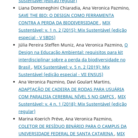
Sustentável (edição regular)
Liana Domeneghini Chiaradia, Ana Veronica Pazmino,
SAVE THE BIO: O DESIGN COMO FERRAMENTA
CONTRA A PERDA DA BIODIVERSIDADE
,
MIX
Sustentável: v. 1 n. 2 (2015): Mix Sustentável (edição
especial - V SBDS)
Júlia Pereira Steffen Muniz, Ana Veronica Pazmino,
O
Design na Educação Ambiental: requisitos para kit
interdisciplinar sobre a perda da biodiversidade no
Brasil
,
MIX Sustentável: v. 5 n. 2 (2019): Mix
Sustentável (edição especial - VII ENSUS)
Ana Veronica Pazmino, Davi Goulart Martins,
ADAPTAÇÃO DE CADEIRA DE RODAS PARA USUÁRIA
COM PARALISIA CEREBRAL NÍVEL 5 NO GMFCS
,
MIX
Sustentável: v. 4 n. 1 (2018): Mix Sustentável (edição
regular)
Marina Koerich Préve, Ana Veronica Pazmino,
COLETOR DE RESÍDUO BINÁRIO PARA O CAMPUS DA
UNIVERSIDADE FEDERAL DE SANTA CATARINA
,
MIX