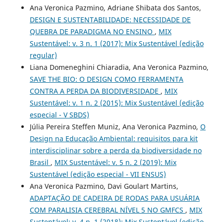
Ana Veronica Pazmino, Adriane Shibata dos Santos,
DESIGN E SUSTENTABILIDADE: NECESSIDADE DE
QUEBRA DE PARADIGMA NO ENSINO
,
MIX
Sustentável: v. 3 n. 1 (2017): Mix Sustentável (edição
regular)
Liana Domeneghini Chiaradia, Ana Veronica Pazmino,
SAVE THE BIO: O DESIGN COMO FERRAMENTA
CONTRA A PERDA DA BIODIVERSIDADE
,
MIX
Sustentável: v. 1 n. 2 (2015): Mix Sustentável (edição
especial - V SBDS)
Júlia Pereira Steffen Muniz, Ana Veronica Pazmino,
O
Design na Educação Ambiental: requisitos para kit
interdisciplinar sobre a perda da biodiversidade no
Brasil
,
MIX Sustentável: v. 5 n. 2 (2019): Mix
Sustentável (edição especial - VII ENSUS)
Ana Veronica Pazmino, Davi Goulart Martins,
ADAPTAÇÃO DE CADEIRA DE RODAS PARA USUÁRIA
COM PARALISIA CEREBRAL NÍVEL 5 NO GMFCS
,
MIX
Sustentável: v. 4 n. 1 (2018): Mix Sustentável (edição