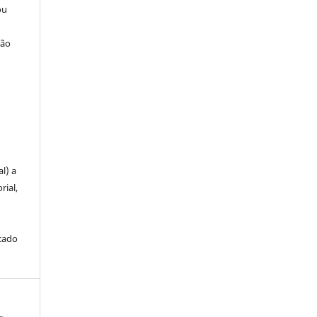
ou
ção
u
l) a
rial,
icado