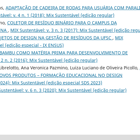
ns,
ADAPTAÇÃO DE CADEIRA DE RODAS PARA USUÁRIA COM PARALI
ável: v. 4 n. 1 (2018): Mix Sustentável (edição regular)
ino,
COLETOR DE RESÍDUO BINÁRIO PARA O CAMPUS DA
RINA
,
MIX Sustentável: v. 3 n. 3 (2017): Mix Sustentável (edição regu
JETOS DE DESIGN NA GESTÃO DE RESÍDUOS DA UFSC
,
MIX
vel (edição especial - IX ENSUS)
BAMBU COMO MATÉRIA PRIMA PARA DESENVOLVIMENTO DE
 2 n. 2 (2016): Mix Sustentável (edição regular)
Librelotto, Ana Veronica Pazmino, Luiza Luciano de Oliveira Picollo,
NOVOS PRODUTOS – FORMAÇÃO EDUCACIONAL NO DESIGN
(2024): Mix Sustentável (edição especial SDS 2023)
ustentável: v. 6 n. 3 (2020): Mix Sustentável (edição regular)