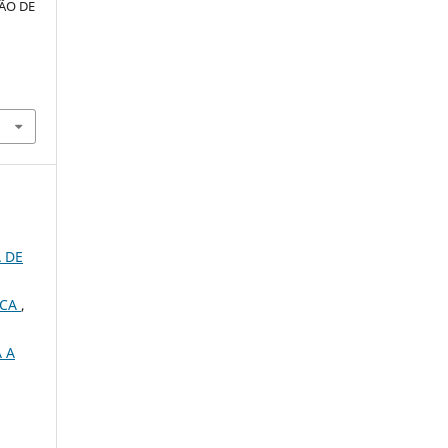
ÃO DE
 DE
ICA
,
 A