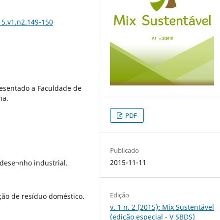
15.v1.n2.149-150
esentado a Faculdade de
na.
PDF
Publicado
2015-11-11
dese¬nho industrial.
Edição
ação de resíduo doméstico.
v. 1 n. 2 (2015): Mix Sustentável
(edição especial - V SBDS)