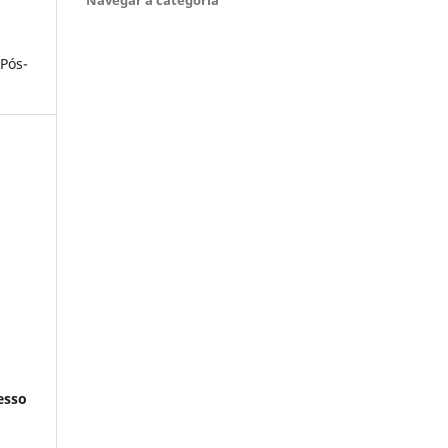
 Pós-
esso