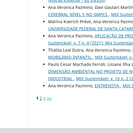
(edição especial - VII ENSUS)
Ana Veronica Pazmino, Davi Goulart Marti
CEREBRAL NÍVEL 5 NO GMFCS
,
MIX Sustent
Marina Koerich Préve, Ana Veronica Pazm
UNIVERSIDADE FEDERAL DE SANTA CATA
Ana Veronica Pazmino,
APLICAÇÃO DE PRO
Sustentável: v. 7 n. 4 (2021): Mix Sustentá
Thalita Leal Dutra, Ana Veronica Pazmino,
MOBILÁRIO INFANTIL
,
MIX Sustentável: v.
Paulo Cesar Machado Ferroli, Lisiane Ilha 
DIMENSÃO AMBIENTAL NO PROJETO DE 
INDUSTRIAL
,
MIX Sustentável: v. 10 n. 2 
Ana Veronica Pazmino,
ENTREVISTA
,
MIX S
1
2
>
>>