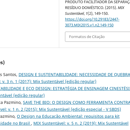
PRODUTO FACILITADOR DA SEPARAÇ
RESÍDUO DOMÉSTICO. (2015).
MIX
Sustentável
,
1
(2), 149-150.
https://doi.org/10.29183/2447-
3073.MIX2015.v1.n2.149-150
Formatos de Citação
s)
s Santos,
DESIGN E SUSTENTABILIDADE: NECESSIDADE DE QUEBRA
 v. 3 n. 1 (2017): Mix Sustentável (edição regular)
ABILIDADE E ECO DESIGN: ESTRATÉGIA DE ENSINAGEM CINESTÉS
entável (edição regular)
ca Pazmino,
SAVE THE BIO: O DESIGN COMO FERRAMENTA CONTRA
el: v. 1 n. 2 (2015): Mix Sustentável (edição especial - V SBDS)
 Pazmino,
O Design na Educação Ambiental: requisitos para kit
sidade no Brasil
,
MIX Sustentável: v. 5 n. 2 (2019): Mix Sustentável