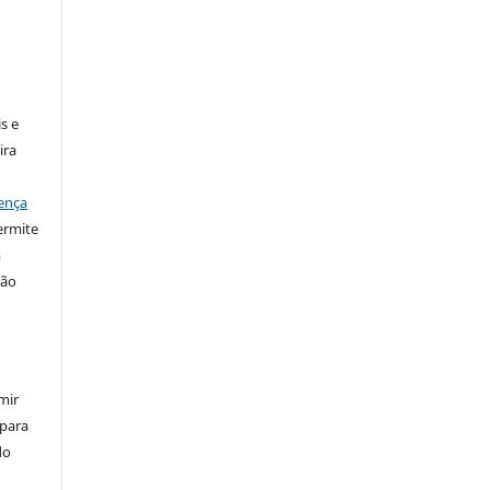
:
s e
ira
ença
ermite
m
ção
mir
 para
do