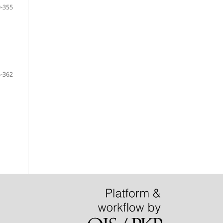
-355
-362