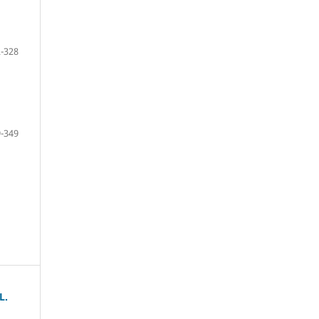
-328
-349
L.