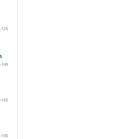
-125
S
-149
-165
-190