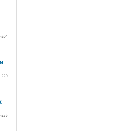
-204
IN
-220
E
-235