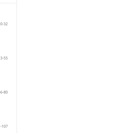
10-32
33-55
56-80
-107