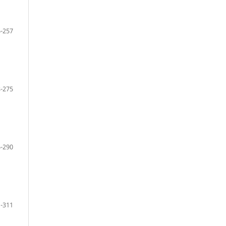
-257
-275
-290
-311