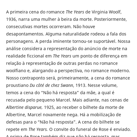
A primeira cena do romance
The Years
de Virginia Woolf,
1936, narra uma mulher à beira da morte. Posteriormente,
consecutivas mortes ocorreram. Não houve
desapontamentos. Alguma naturalidade rodeou a fala dos
personagens. A perda iminente tornou-se suportável. Nossa
análise considera a representação do anúncio de morte na
realidade ficcional em
The Years
um ponto de diferença em
relação à representação de outras perdas no romance
woolfiano e, alargando a perspectiva, no romance moderno.
Nosso contraponto será, primeiramente, a cena do romance
proustiano
Du côté de chez Swann
, 1913. Nesse volume,
temos a cena do “Não há resposta” da mãe, a qual é
recusada pelo pequeno Marcel. Mais adiante, nas cenas de
Albertine disparue,
1925, ao receber o bilhete da morte de
Albertine, Marcel novamente nega. Há a mobilização de
defesas para o “Não há resposta”. A cena do bilhete se
repete em
The Years.
O convite do funeral de Rose é enviado.
A prima de Rose também diz que não há resposta, mas,