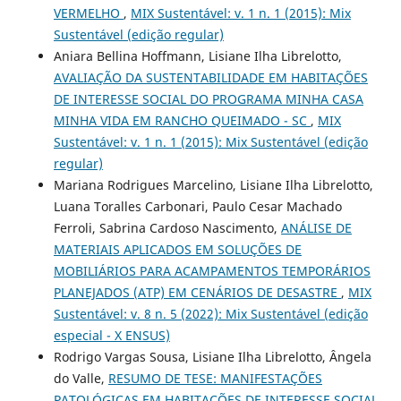
VERMELHO
,
MIX Sustentável: v. 1 n. 1 (2015): Mix
Sustentável (edição regular)
Aniara Bellina Hoffmann, Lisiane Ilha Librelotto,
AVALIAÇÃO DA SUSTENTABILIDADE EM HABITAÇÕES
DE INTERESSE SOCIAL DO PROGRAMA MINHA CASA
MINHA VIDA EM RANCHO QUEIMADO - SC
,
MIX
Sustentável: v. 1 n. 1 (2015): Mix Sustentável (edição
regular)
Mariana Rodrigues Marcelino, Lisiane Ilha Librelotto,
Luana Toralles Carbonari, Paulo Cesar Machado
Ferroli, Sabrina Cardoso Nascimento,
ANÁLISE DE
MATERIAIS APLICADOS EM SOLUÇÕES DE
MOBILIÁRIOS PARA ACAMPAMENTOS TEMPORÁRIOS
PLANEJADOS (ATP) EM CENÁRIOS DE DESASTRE
,
MIX
Sustentável: v. 8 n. 5 (2022): Mix Sustentável (edição
especial - X ENSUS)
Rodrigo Vargas Sousa, Lisiane Ilha Librelotto, Ângela
do Valle,
RESUMO DE TESE: MANIFESTAÇÕES
PATOLÓGICAS EM HABITAÇÕES DE INTERESSE SOCIAL