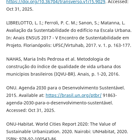
https://doi.org/10.36704/transverso.v1i15.9029
. Accessed:
Oct 31, 2025.
LIBRELOTTO, L. I.; Ferroli, P. C. M.; Sanon, S.; Matanna, L.
Avaliação da Sustentabilidade do edifício na Escala Urbana.
In: Anais ENSUS 2017 - V Encontro de Sustentabilidade em
Projeto. Florianópolis: UFSC/Virtuhab, 2017. v. 1. p. 163-177.
NAHAS, Maria Inês Pedrosa et al. Metodologia de
construção do índice de qualidade de vida urbana dos
municípios brasileiros (IQVU-BR). Anais, p. 1-20, 2016.
ONU. Agenda 2030 para o Desenvolvimento Sustentável.
2015. Available at:
https://brasil.un.org/ptbr/
91863-
agenda-2030-para-o-desenvolvimento-sustentável.
Accessed: Oct 31, 2025.
ONU-Habitat. World Cities Report 2020: The Value of
Sustainable Urbanization. 2020. Nairobi: UNHabitat, 2020.
ISBN: 978-92-100543-86.