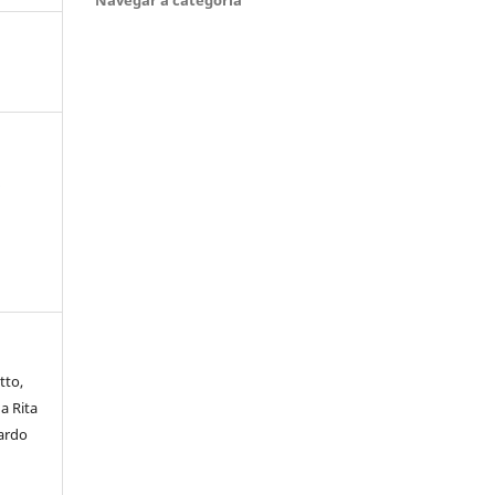
:
tto,
a Rita
ardo