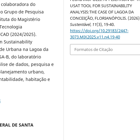
 colaboradora do
USAT TOOL FOR SUSTAINABILITY
do Grupo de Pesquisa
ANALYSIS:THE CASE OF LAGOA DA
CONCEIÇÃO, FLORIANÓPOLIS. (2026)
ituta do Magistério
Sustentável
,
11
(3), 19-40.
 Tecnologia
https://doi.org/10.29183/2447-
CAD (2024/2025).
3073.MIX2025.v11.n4.19-40
n Sustainability
ade Urbana na Lagoa da
Formatos de Citação
A-B, do laboratório
lise de dados, pesquisa e
planejamento urbano,
ntabilidade, habitação e
8
DERAL DE SANTA