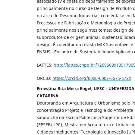
associado IV e chefe do departamento de expres
principalmente no curso de Design de Produto 
na área de Desenho Industrial, com ênfase em Ma
Processos de Fabricação e Metodologia de Proje
principalmente nos seguintes temas: design de 
subprodutos de origem animal, sustentabilidade
design. É co-editor da revista MIX Sustentável 
ENSUS - Encontro de Sustentabilidade Aplicada 
LATTES:
http://lattes.cnpq.br/726950991351796
ORCID:
https://orcid.org/0000-0002-6675-672X
Ernestina Rita Meira Engel, UFSC - UNIVERSI
CATARINA
Doutoranda em Arquitetura e Urbanismo pelo P
concentração Projeto e Tecnologia do Ambiente
sanduíche na Escola Politécnica Superior de Edi
(EPSEB/UPC). Mestra em Arquitetura e Urbanismo
Cidades inteligentes: Tecnologia e Inovação (U