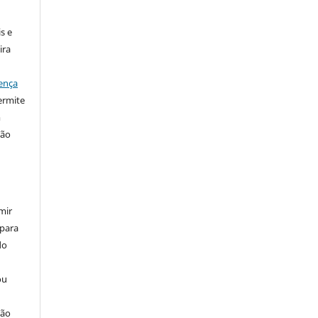
s e
ira
ença
ermite
m
ção
mir
 para
do
ou
ção