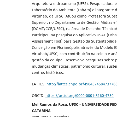
Arquitetura e Urbanismo (UFFS). Pesquisadora e
Laboratório do Ambiente (LabAm) e integrante 
Virtuhab, da UFSC. Atuou como Professora Subst
Superior, no Departamento de Gestão, Mídias e
(DGMT/CCE/UFSC), na área de Desenho Técnico/
Participou na pesquisa do Aplicativo USAT (Urba
Assessment Tool) para Gestão da Sustentabilid
Conceição em Florianópolis através do Modelo ES
Virtuhab/UFSC, com contribuição na coleta e aná
gestão da equipe. Desenvolve pesquisas sobre 
mudanças climáticas, patrimônio cultural, suste
centros históricos.
LATTES:
http://lattes.cnpq.br/490437458473778
ORCID:
https://orcid.org/0000-0001-5160-4750
Mel Ramos da Rosa, UFSC - UNIVERSIDADE FE
CATARINA
Arquiteta e urbanista.