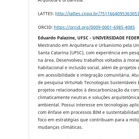
LATTES:
http://lattes.cnpq.br/751166409536305
ORCID:
https://orcid.org/0009-0001-6985-4085
Eduardo Palazine, UFSC - UNIVERSIDADE FED
Mestrando em Arquitetura e Urbanismo pela Un
Santa Catarina (UFSC), com experiência em pesq
na área. Desenvolveu trabalhos voltados à morad
habitacional e inclusão social, além de projeto
em acessibilidade e integração comunitária. At
de pesquisa VirtuHab Tecnologias Sustentáveis
projetos relacionados à descarbonização da cons
climaticamente neutras e soluções arquitetônic
ambiental. Possui interesse em tecnologias apl
com ênfase em processos BIM e sustentabilidad
foco em estratégias que contribuam para a miti
mudanças climáticas.