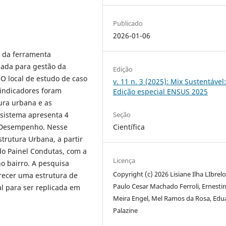
Publicado
2026-01-06
o da ferramenta
iada para gestão da
Edição
 O local de estudo de caso
v. 11 n. 3 (2025): Mix Sustentável
 indicadores foram
Edição especial ENSUS 2025
ura urbana e as
Seção
 sistema apresenta 4
Científica
e Desempenho. Nesse
strutura Urbana, a partir
 do Painel Condutas, com a
Licença
no bairro. A pesquisa
Copyright (c) 2026 Lisiane Ilha LIbrelo
erecer uma estrutura de
Paulo Cesar Machado Ferroli, Ernestin
l para ser replicada em
Meira Engel, Mel Ramos da Rosa, Edu
Palazine