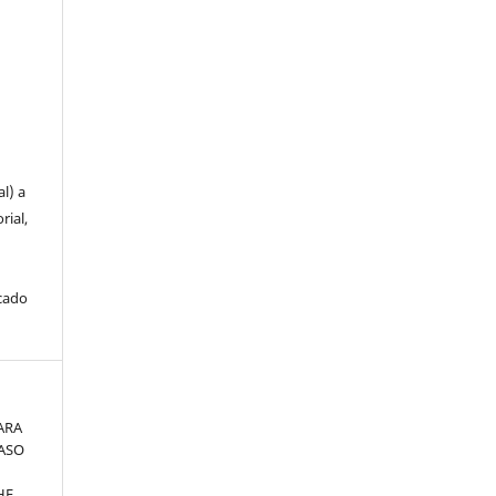
u
l) a
rial,
icado
ARA
CASO
HE