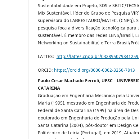
Sustentabilidade em Projeto, SDS e SBTIC/TECSIC
Mix Sustentável, líder do Grupo de Pesquisa VI
supervisora do LABRESTAURO/MATEC. (CNPq). Se
pesquisa foca a diversificação tecnológica par
sustentável. È membro das redes LENS/Brasil, L
Networking on Sustainability) e Terra Brasil/Pró
LATTES:
http://lattes.cnpq.br/032895079841259
ORCID:
https://orcid.org/0000-0002-3250-7813
Paulo Cesar Machado Ferroli, UFSC - UNIVER
CATARINA
Graduação em Engenharia Mecânica pela Univer
Maria (1995), mestrado em Engenharia de Produ
Federal de Santa Catarina (1999) na área de De
doutorado em Engenharia de Produção pela Uni
Santa Catarina (2004), pós-doutor em Design Cer
Politécnico de Leiria (Portugal), em 2019. Atual