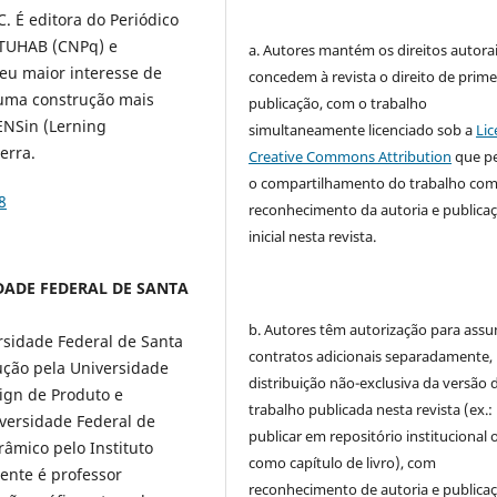
. É editora do Periódico
RTUHAB (CNPq) e
a. Autores mantém os direitos autorai
u maior interesse de
concedem à revista o direito de prime
a uma construção mais
publicação, com o trabalho
ENSin (Lerning
simultaneamente licenciado sob a
Lic
terra.
Creative Commons Attribution
que p
o compartilhamento do trabalho co
8
reconhecimento da autoria e publica
inicial nesta revista.
SIDADE FEDERAL DE SANTA
b. Autores têm autorização para assu
sidade Federal de Santa
contratos adicionais separadamente,
ção pela Universidade
distribuição não-exclusiva da versão 
sign de Produto e
trabalho publicada nesta revista (ex.:
versidade Federal de
publicar em repositório institucional 
âmico pelo Instituto
como capítulo de livro), com
mente é professor
reconhecimento de autoria e publica