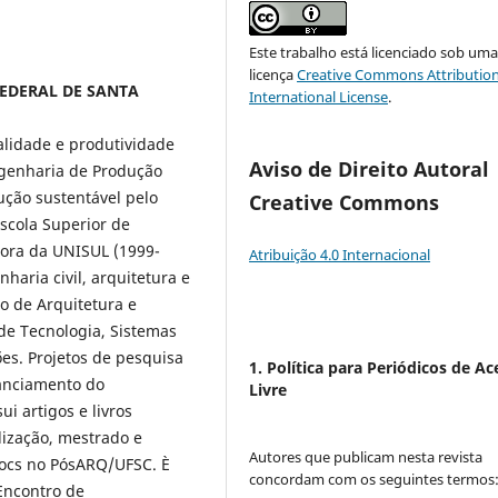
Este trabalho está licenciado sob um
licença
Creative Commons Attribution
 FEDERAL DE SANTA
International License
.
alidade e produtividade
Aviso de Direito Autoral
ngenharia de Produção
ução sustentável pelo
Creative Commons
 Escola Superior de
ssora da UNISUL (1999-
Atribuição 4.0 Internacional
haria civil, arquitetura e
o de Arquitetura e
de Tecnologia, Sistemas
ões. Projetos de pesquisa
1. Política para Periódicos de Ac
anciamento do
Livre
 artigos e livros
lização, mestrado e
Autores que publicam nesta revista
docs no PósARQ/UFSC. È
concordam com os seguintes termos
Encontro de