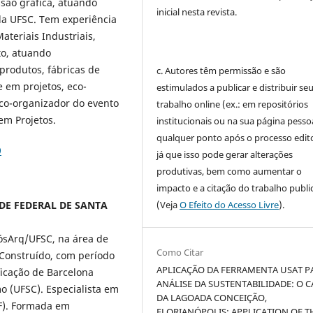
são gráfica, atuando
inicial nesta revista.
da UFSC. Tem experiência
teriais Industriais,
to, atuando
produtos, fábricas de
c. Autores têm permissão e são
 em projetos, eco-
estimulados a publicar e distribuir se
e co-organizador do evento
trabalho online (ex.: em repositórios
em Projetos.
institucionais ou na sua página pessoa
qualquer ponto após o processo edito
9
já que isso pode gerar alterações
produtivas, bem como aumentar o
impacto e a citação do trabalho publ
DADE FEDERAL DE SANTA
(Veja
O Efeito do Acesso Livre
).
ósArq/UFSC, na área de
Como Citar
 Construído, com período
APLICAÇÃO DA FERRAMENTA USAT P
ficação de Barcelona
ANÁLISE DA SUSTENTABILIDADE: O 
 (UFSC). Especialista em
DA LAGOADA CONCEIÇÃO,
PF). Formada em
FLORIANÓPOLIS: APPLICATION OF T