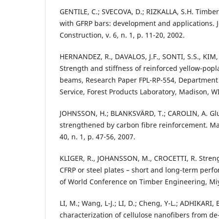
GENTILE, C.; SVECOVA, D.; RIZKALLA, S.H. Timb
with GFRP bars: development and applications. J
Construction, v. 6, n. 1, p. 11-20, 2002.
HERNANDEZ, R., DAVALOS, J.F., SONTI, S.S., KIM,
Strength and stiffness of reinforced yellow-pop
beams, Research Paper FPL-RP-554, Department o
Service, Forest Products Laboratory, Madison, WI
JOHNSSON, H.; BLANKSVÄRD, T.; CAROLIN, A. G
strengthened by carbon fibre reinforcement. Mat
40, n. 1, p. 47-56, 2007.
KLIGER, R., JOHANSSON, M., CROCETTI, R. Stren
CFRP or steel plates – short and long-term perf
of World Conference on Timber Engineering, Miy
LI, M.; Wang, L-J.; LI, D.; Cheng, Y-L.; ADHIKARI,
characterization of cellulose nanofibers from d