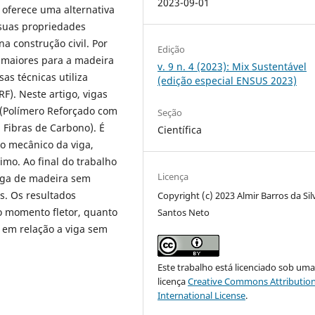
2023-09-01
 oferece uma alternativa
 suas propriedades
a construção civil. Por
Edição
ez maiores para a madeira
v. 9 n. 4 (2023): Mix Sustentável
as técnicas utiliza
(edição especial ENSUS 2023)
F). Neste artigo, vigas
 (Polímero Reforçado com
Seção
 Fibras de Carbono). É
Científica
o mecânico da viga,
imo. Ao final do trabalho
Licença
iga de madeira sem
s. Os resultados
Copyright (c) 2023 Almir Barros da Sil
o momento fletor, quanto
Santos Neto
, em relação a viga sem
Este trabalho está licenciado sob um
licença
Creative Commons Attribution
International License
.