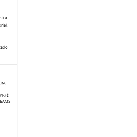
u
l) a
rial,
icado
IRA
PRF):
BEAMS