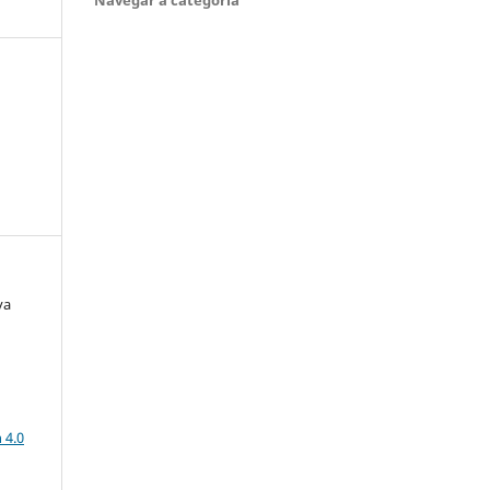
va
a
 4.0