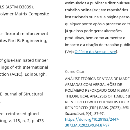
estimulados a publicar e distribuir se
S (ASTM D3039).
trabalho online (ex.: em repositórios
 Polymer Matrix Composite
institucionais ou na sua página pessoa
qualquer ponto após o processo edito
já que isso pode gerar alterações
r flexural reinforcement
produtivas, bem como aumentar o
tes Part B: Engineering,
impacto e a citação do trabalho publ
(Veja
O Efeito do Acesso Livre
).
 of glue-laminated timber
ings of 4th International
Como Citar
tion (ACIC), Edinburgh,
ANÁLISE TEÓRICA DE VIGAS DE MADE
ARMADAS COM VERGALHÕES DE
POLÍMERO REFORÇADO COM FIBRA (
Journal of Structural
THEORETICAL ANALYSIS OF TIMBER 
.
REINFORCED WITH POLYMERS FIBER
REINFORCED (FRP) BARS. (2023).
MIX
eel-reinforced glued
Sustentável
,
9
(4), 87-97.
https://doi.org/10.29183/2447-
g, v. 115, n. 2, p. 433-
3073.MIX2023.v9.n4.87-97