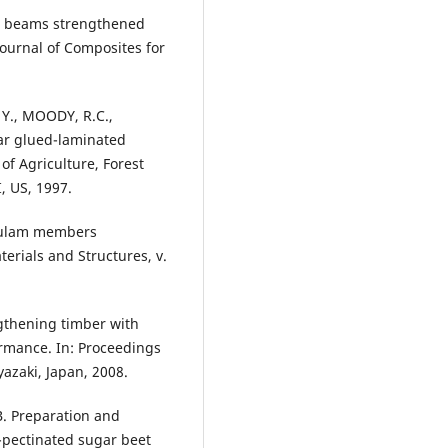
er beams strengthened
ournal of Composites for
 Y., MOODY, R.C.,
lar glued-laminated
f Agriculture, Forest
, US, 1997.
lulam members
erials and Structures, v.
gthening timber with
ormance. In: Proceedings
azaki, Japan, 2008.
 B. Preparation and
e-pectinated sugar beet