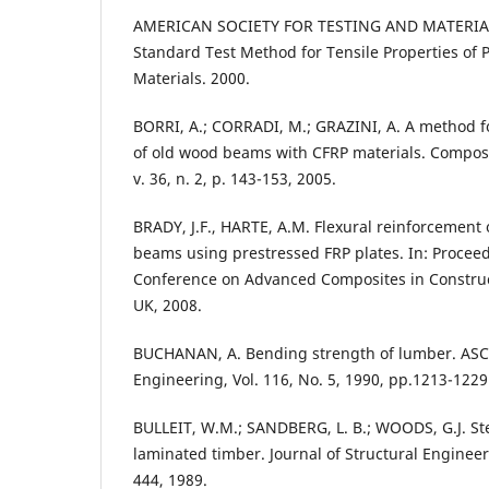
AMERICAN SOCIETY FOR TESTING AND MATERIAL
Standard Test Method for Tensile Properties of
Materials. 2000.
BORRI, A.; CORRADI, M.; GRAZINI, A. A method fo
of old wood beams with CFRP materials. Composi
v. 36, n. 2, p. 143-153, 2005.
BRADY, J.F., HARTE, A.M. Flexural reinforcement
beams using prestressed FRP plates. In: Proceed
Conference on Advanced Composites in Construc
UK, 2008.
BUCHANAN, A. Bending strength of lumber. ASCE 
Engineering, Vol. 116, No. 5, 1990, pp.1213-1229
BULLEIT, W.M.; SANDBERG, L. B.; WOODS, G.J. St
laminated timber. Journal of Structural Engineerin
444, 1989.