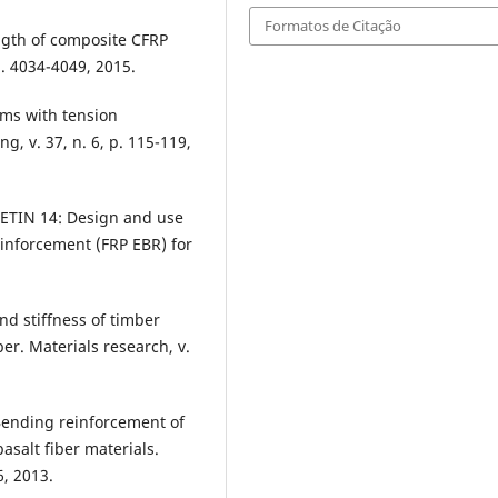
Formatos de Citação
ngth of composite CFRP
 p. 4034-4049, 2015.
ms with tension
, v. 37, n. 6, p. 115-119,
TIN 14: Design and use
einforcement (FRP EBR) for
and stiffness of timber
er. Materials research, v.
Bending reinforcement of
salt fiber materials.
6, 2013.