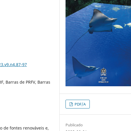
3.v9.n4.87-97
F, Barras de PRFV, Barras
PDF/A
Publicado
o de fontes renováveis e,