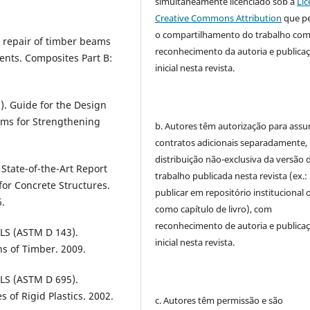
simultaneamente licenciado sob a
Lic
Creative Commons Attribution
que p
o compartilhamento do trabalho co
 repair of timber beams
reconhecimento da autoria e publica
ents. Composites Part B:
inicial nesta revista.
 Guide for the Design
ems for Strengthening
b. Autores têm autorização para assu
contratos adicionais separadamente,
distribuição não-exclusiva da versão 
tate-of-the-Art Report
trabalho publicada nesta revista (ex.:
for Concrete Structures.
publicar em repositório institucional 
6.
como capítulo de livro), com
reconhecimento de autoria e publica
S (ASTM D 143).
inicial nesta revista.
s of Timber. 2009.
S (ASTM D 695).
 of Rigid Plastics. 2002.
c. Autores têm permissão e são