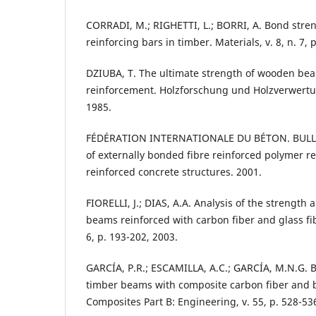
CORRADI, M.; RIGHETTI, L.; BORRI, A. Bond stre
reinforcing bars in timber. Materials, v. 8, n. 7,
DZIUBA, T. The ultimate strength of wooden bea
reinforcement. Holzforschung und Holzverwertung
1985.
FÉDÉRATION INTERNATIONALE DU BÉTON. BULLE
of externally bonded fibre reinforced polymer r
reinforced concrete structures. 2001.
FIORELLI, J.; DIAS, A.A. Analysis of the strength 
beams reinforced with carbon fiber and glass fib
6, p. 193-202, 2003.
GARCÍA, P.R.; ESCAMILLA, A.C.; GARCÍA, M.N.G. 
timber beams with composite carbon fiber and ba
Composites Part B: Engineering, v. 55, p. 528-53