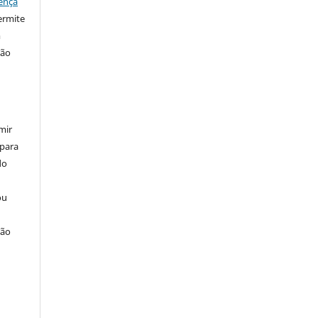
ença
ermite
m
ção
mir
 para
do
ou
ção