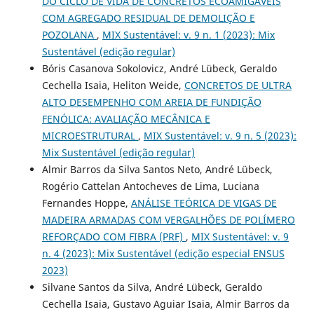
DO CICLO DE VIDA DE CONCRETOS ECOAMIGÁVEIS
COM AGREGADO RESIDUAL DE DEMOLIÇÃO E
POZOLANA
,
MIX Sustentável: v. 9 n. 1 (2023): Mix
Sustentável (edição regular)
Bóris Casanova Sokolovicz, André Lübeck, Geraldo
Cechella Isaia, Heliton Weide,
CONCRETOS DE ULTRA
ALTO DESEMPENHO COM AREIA DE FUNDIÇÃO
FENÓLICA: AVALIAÇÃO MECÂNICA E
MICROESTRUTURAL
,
MIX Sustentável: v. 9 n. 5 (2023):
Mix Sustentável (edição regular)
Almir Barros da Silva Santos Neto, André Lübeck,
Rogério Cattelan Antocheves de Lima, Luciana
Fernandes Hoppe,
ANÁLISE TEÓRICA DE VIGAS DE
MADEIRA ARMADAS COM VERGALHÕES DE POLÍMERO
REFORÇADO COM FIBRA (PRF)
,
MIX Sustentável: v. 9
n. 4 (2023): Mix Sustentável (edição especial ENSUS
2023)
Silvane Santos da Silva, André Lübeck, Geraldo
Cechella Isaia, Gustavo Aguiar Isaia, Almir Barros da