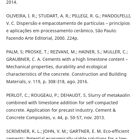
2014.
OLIVEIRA, I. R.; STUDART, A. R.; PILLEGI, R. G.; PANDOLFELLI,
V. C. Dispersão e empacotamento de partículas – princípios
e aplicações em processamento cerâmico. São Paulo:
Fazendo Arte Editorial, 2000. 224p.
PALM, S; PROSKE, T.; REZVANI, M.; HAINER, S.; MULLER, C.;
GRAUBNER, C. A. Cements with a high limestone content –
Mechanical properties, durability and ecological
characteristics of the concrete. Construction and Building
Materials, v. 119, p. 308-318, ago. 2016.
PERLOT, C.; ROUGEAU, P.; DEHAUDT, S. Slurry of metakaolin
combined with limestone addition for self-compacted
concrete. Application for precast industry. Cement &
Concrete Composites, v. 44, p. 50-57, nov. 2013.
SCRIVENER, K. L.; JOHN, V. M.; GARTNER, E. M. Eco-efficient
cements: Potential economically viable solutions for a low-