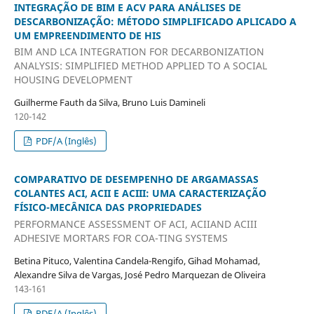
INTEGRAÇÃO DE BIM E ACV PARA ANÁLISES DE
DESCARBONIZAÇÃO: MÉTODO SIMPLIFICADO APLICADO A
UM EMPREENDIMENTO DE HIS
BIM AND LCA INTEGRATION FOR DECARBONIZATION
ANALYSIS: SIMPLIFIED METHOD APPLIED TO A SOCIAL
HOUSING DEVELOPMENT
Guilherme Fauth da Silva, Bruno Luis Damineli
120-142
PDF/A (Inglês)
COMPARATIVO DE DESEMPENHO DE ARGAMASSAS
COLANTES ACI, ACII E ACIII: UMA CARACTERIZAÇÃO
FÍSICO-MECÂNICA DAS PROPRIEDADES
PERFORMANCE ASSESSMENT OF ACI, ACIIAND ACIII
ADHESIVE MORTARS FOR COA-TING SYSTEMS
Betina Pituco, Valentina Candela-Rengifo, Gihad Mohamad,
Alexandre Silva de Vargas, José Pedro Marquezan de Oliveira
143-161
PDF/A (Inglês)