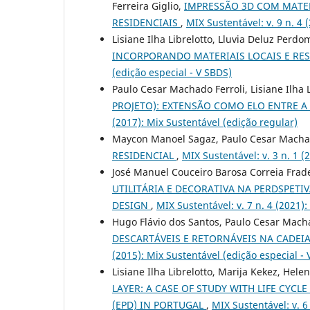
Ferreira Giglio,
IMPRESSÃO 3D COM MATER
RESIDENCIAIS
,
MIX Sustentável: v. 9 n. 4
Lisiane Ilha Librelotto, Lluvia Deluz Perd
INCORPORANDO MATERIAIS LOCAIS E RE
(edição especial - V SBDS)
Paulo Cesar Machado Ferroli, Lisiane Ilha 
PROJETO): EXTENSÃO COMO ELO ENTRE A
(2017): Mix Sustentável (edição regular)
Maycon Manoel Sagaz, Paulo Cesar Machad
RESIDENCIAL
,
MIX Sustentável: v. 3 n. 1 (
José Manuel Couceiro Barosa Correia Frad
UTILITÁRIA E DECORATIVA NA PERDSPET
DESIGN
,
MIX Sustentável: v. 7 n. 4 (2021)
Hugo Flávio dos Santos, Paulo Cesar Mach
DESCARTÁVEIS E RETORNÁVEIS NA CADEI
(2015): Mix Sustentável (edição especial -
Lisiane Ilha Librelotto, Marija Kekez, Hel
LAYER: A CASE OF STUDY WITH LIFE CY
(EPD) IN PORTUGAL
,
MIX Sustentável: v. 6