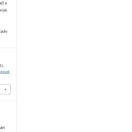
l) a
rial,
icado
1).
ixsust
ban