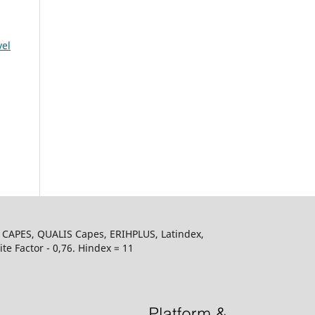
vel
s CAPES, QUALIS Capes, ERIHPLUS, Latindex,
e Factor - 0,76. Hindex = 11