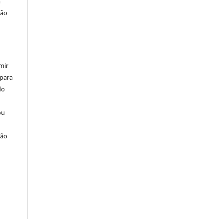
m
ção
mir
 para
do
ou
ção
u