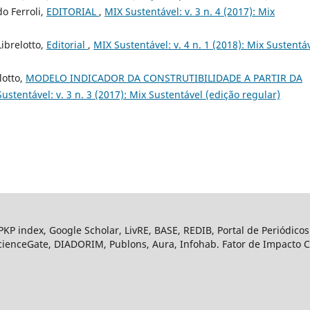
do Ferroli,
EDITORIAL
,
MIX Sustentável: v. 3 n. 4 (2017): Mix
Librelotto,
Editorial
,
MIX Sustentável: v. 4 n. 1 (2018): Mix Sustentá
lotto,
MODELO INDICADOR DA CONSTRUTIBILIDADE A PARTIR DA
ustentável: v. 3 n. 3 (2017): Mix Sustentável (edição regular)
KP index, Google Scholar, LivRE, BASE, REDIB, Portal de Periódico
cienceGate, DIADORIM, Publons, Aura, Infohab. Fator de Impacto Cit