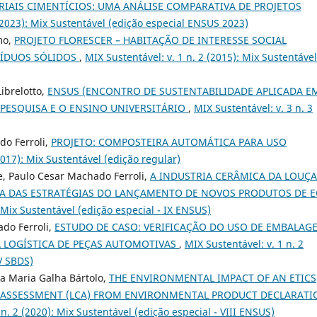
IAIS CIMENTÍCIOS: UMA ANÁLISE COMPARATIVA DE PROJETOS
 (2023): Mix Sustentável (edição especial ENSUS 2023)
omo,
PROJETO FLORESCER – HABITAÇÃO DE INTERESSE SOCIAL
SÍDUOS SÓLIDOS
,
MIX Sustentável: v. 1 n. 2 (2015): Mix Sustentável
Librelotto,
ENSUS (ENCONTRO DE SUSTENTABILIDADE APLICADA E
 PESQUISA E O ENSINO UNIVERSITÁRIO
,
MIX Sustentável: v. 3 n. 3
o Ferroli,
PROJETO: COMPOSTEIRA AUTOMÁTICA PARA USO
2017): Mix Sustentável (edição regular)
e, Paulo Cesar Machado Ferroli,
A INDUSTRIA CERÂMICA DA LOUÇA
IVA DAS ESTRATÉGIAS DO LANÇAMENTO DE NOVOS PRODUTOS DE E
: Mix Sustentável (edição especial - IX ENSUS)
ado Ferroli,
ESTUDO DE CASO: VERIFICAÇÃO DO USO DE EMBALAG
A LOGÍSTICA DE PEÇAS AUTOMOTIVAS
,
MIX Sustentável: v. 1 n. 2
 V SBDS)
ena Maria Galha Bártolo,
THE ENVIRONMENTAL IMPACT OF AN ETICS
CLE ASSESSMENT (LCA) FROM ENVIRONMENTAL PRODUCT DECLARAT
 n. 2 (2020): Mix Sustentável (edição especial - VIII ENSUS)