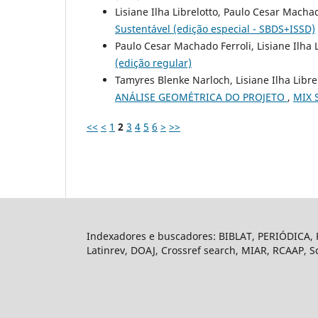
Lisiane Ilha Librelotto, Paulo Cesar Macha
Sustentável (edição especial - SBDS+ISSD)
Paulo Cesar Machado Ferroli, Lisiane Ilha 
(edição regular)
Tamyres Blenke Narloch, Lisiane Ilha Libre
ANÁLISE GEOMÉTRICA DO PROJETO
,
MIX S
<<
<
1
2
3
4
5
6
>
>>
Indexadores e buscadores: BIBLAT, PERIÓDICA, P
Latinrev, DOAJ, Crossref search, MIAR, RCAAP, S