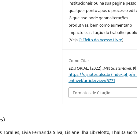
institucionais ou na sua página pessoa
qualquer ponto após o processo edito
já que isso pode gerar alterações
produtivas, bem como aumentar o
impacto e a citação do trabalho publ
(Veja
O Efeito do Acesso Livre
).
Como Citar
EDITORIAL. (2022).
MIX Sustentável
,
9
(
https://ojs.sites.ufsc.br/index.php/m
entavel/article/view/5771
Formatos de Citação
s)
Toralles, Lívia Fernanda Silva, Lisiane Ilha Librelotto, Thalita Gor