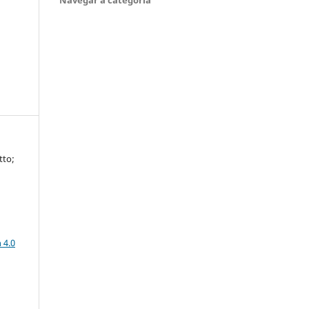
tto;
a
 4.0