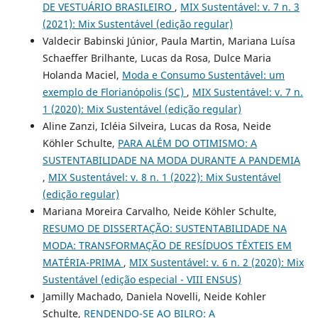
DE VESTUÁRIO BRASILEIRO
,
MIX Sustentável: v. 7 n. 3
(2021): Mix Sustentável (edição regular)
Valdecir Babinski Júnior, Paula Martin, Mariana Luísa
Schaeffer Brilhante, Lucas da Rosa, Dulce Maria
Holanda Maciel,
Moda e Consumo Sustentável: um
exemplo de Florianópolis (SC)
,
MIX Sustentável: v. 7 n.
1 (2020): Mix Sustentável (edição regular)
Aline Zanzi, Icléia Silveira, Lucas da Rosa, Neide
Köhler Schulte,
PARA ALÉM DO OTIMISMO: A
SUSTENTABILIDADE NA MODA DURANTE A PANDEMIA
,
MIX Sustentável: v. 8 n. 1 (2022): Mix Sustentável
(edição regular)
Mariana Moreira Carvalho, Neide Köhler Schulte,
RESUMO DE DISSERTAÇÃO: SUSTENTABILIDADE NA
MODA: TRANSFORMAÇÃO DE RESÍDUOS TÊXTEIS EM
MATÉRIA-PRIMA
,
MIX Sustentável: v. 6 n. 2 (2020): Mix
Sustentável (edição especial - VIII ENSUS)
Jamilly Machado, Daniela Novelli, Neide Kohler
Schulte,
RENDENDO-SE AO BILRO: A