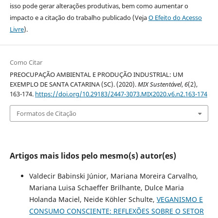
isso pode gerar alterações produtivas, bem como aumentar o
impacto e a citação do trabalho publicado (Veja
O Efeito do Acesso
Livre
).
Como Citar
PREOCUPAÇÃO AMBIENTAL E PRODUÇÃO INDUSTRIAL: UM
EXEMPLO DE SANTA CATARINA (SC). (2020).
MIX Sustentável
,
6
(2),
163-174.
https://doi.org/10.29183/2447-3073.MIX2020.v6.n2.163-174
Formatos de Citação
Artigos mais lidos pelo mesmo(s) autor(es)
Valdecir Babinski Júnior, Mariana Moreira Carvalho,
Mariana Luisa Schaeffer Brilhante, Dulce Maria
Holanda Maciel, Neide Köhler Schulte,
VEGANISMO E
CONSUMO CONSCIENTE: REFLEXÕES SOBRE O SETOR