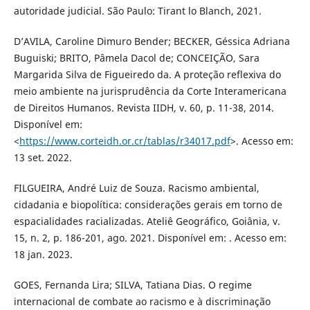
autoridade judicial. São Paulo: Tirant lo Blanch, 2021.
D’AVILA, Caroline Dimuro Bender; BECKER, Géssica Adriana
Buguiski; BRITO, Pâmela Dacol de; CONCEIÇÃO, Sara
Margarida Silva de Figueiredo da. A proteção reflexiva do
meio ambiente na jurisprudência da Corte Interamericana
de Direitos Humanos. Revista IIDH, v. 60, p. 11-38, 2014.
Disponível em:
<
https://www.corteidh.or.cr/tablas/r34017.pdf
>. Acesso em:
13 set. 2022.
FILGUEIRA, André Luiz de Souza. Racismo ambiental,
cidadania e biopolítica: considerações gerais em torno de
espacialidades racializadas. Ateliê Geográfico, Goiânia, v.
15, n. 2, p. 186-201, ago. 2021. Disponível em: . Acesso em:
18 jan. 2023.
GOES, Fernanda Lira; SILVA, Tatiana Dias. O regime
internacional de combate ao racismo e à discriminação