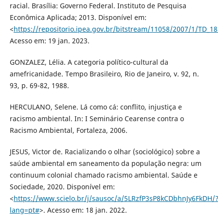
racial. Brasília: Governo Federal. Instituto de Pesquisa
Econômica Aplicada; 2013. Disponível em:
<
https://repositorio.ipea.gov.br/bitstream/11058/2007/1/TD_18
Acesso em: 19 jan. 2023.
GONZALEZ, Lélia. A categoria político-cultural da
amefricanidade. Tempo Brasileiro, Rio de Janeiro, v. 92, n.
93, p. 69-82, 1988.
HERCULANO, Selene. Lá como cá: conflito, injustiça e
racismo ambiental. In: I Seminário Cearense contra o
Racismo Ambiental, Fortaleza, 2006.
JESUS, Victor de. Racializando o olhar (sociológico) sobre a
saúde ambiental em saneamento da população negra: um
continuum colonial chamado racismo ambiental. Saúde e
Sociedade, 2020. Disponível em:
<
https://www.scielo.br/j/sausoc/a/5LRzfP3sP8kCDbhnJy6FkDH/
lang=pt#
>. Acesso em: 18 jan. 2022.