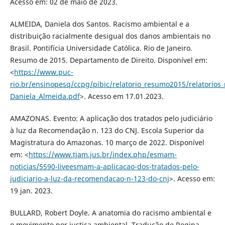
Acesso em: 02 de maio de 2023.
ALMEIDA, Daniela dos Santos. Racismo ambiental e a
distribuição racialmente desigual dos danos ambientais no
Brasil. Pontifícia Universidade Católica. Rio de Janeiro.
Resumo de 2015. Departamento de Direito. Disponível em:
<
https://www.puc-
rio.br/ensinopesq/ccpg/pibic/relatorio_resumo2015/relatorios
Daniela_Almeida.pdf
>. Acesso em 17.01.2023.
AMAZONAS. Evento: A aplicação dos tratados pelo judiciário
à luz da Recomendação n. 123 do CNJ. Escola Superior da
Magistratura do Amazonas. 10 março de 2022. Disponível
em: <
https://www.tjam.jus.br/index.php/esmam-
noticias/5590-liveesmam-a-aplicacao-dos-tratados-pelo-
judiciario-a-luz-da-recomendacao-n-123-do-cnj
>. Acesso em:
19 jan. 2023.
BULLARD, Robert Doyle. A anatomia do racismo ambiental e
o movimento por justiça ambiental. Tradução de Regina