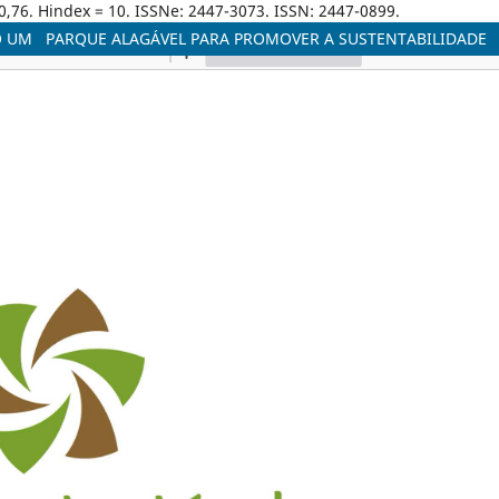
0,76. Hindex = 10. ISSNe: 2447-3073. ISSN: 2447-0899.
O UM PARQUE ALAGÁVEL PARA PROMOVER A SUSTENTABILIDADE