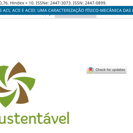
0,76. Hindex = 10. ISSNe: 2447-3073. ISSN: 2447-0899.
CI, ACII E ACIII: UMA CARACTERIZAÇÃO FÍSICO-MECÂNICA DAS