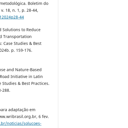
 metodológica. Boletim do
. 18, n. 1, p. 28-44,
n12024p28-44
d Solutions to Reduce
ad Transportation
s: Case Studies & Best
024b. p. 159-176.
onse and Nature-Based
Road Initiative in Latin
 Studies & Best Practices.
3-288.
 para adaptação em
w.wribrasil.org.br, 6 fev.
.br/noticias/solucoes-