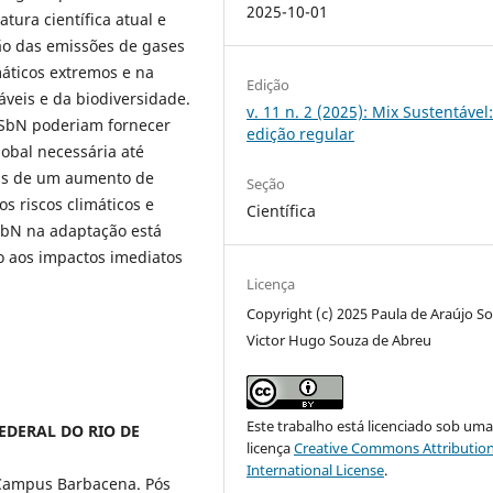
2025-10-01
atura científica atual e
ção das emissões de gases
máticos extremos e na
Edição
veis e da biodiversidade.
v. 11 n. 2 (2025): Mix Sustentável
 SbN poderiam fornecer
edição regular
obal necessária até
ris de um aumento de
Seção
s riscos climáticos e
Científica
SbN na adaptação está
 aos impactos imediatos
Licença
Copyright (c) 2025 Paula de Araújo So
Victor Hugo Souza de Abreu
Este trabalho está licenciado sob um
FEDERAL DO RIO DE
licença
Creative Commons Attribution
International License
.
Campus Barbacena. Pós