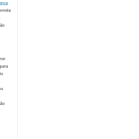
ença
ermite
m
ção
mir
 para
do
ou
ção