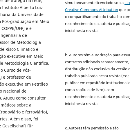
es de tráfego na rede,
simultaneamente licenciado sob a
Lic
Instituto Alberto Luiz
Creative Commons Attribution
que p
haria da Universidade
o compartilhamento do trabalho co
em Pós-graduação em Meio
reconhecimento da autoria e publica
a COPPE/UFRJ e é
inicial nesta revista.
Engenharia de
fessor de Metodologia
de Risco Climático e
b. Autores têm autorização para assu
ção executiva em Meio
contratos adicionais separadamente,
 Metodologia Científica,
distribuição não-exclusiva da versão 
o Curso de Pós-
trabalho publicada nesta revista (ex.:
 e professor de
publicar em repositório institucional 
ão executiva em Petróleo
como capítulo de livro), com
o Nacional de
reconhecimento de autoria e publica
). Atuou como consultor
inicial nesta revista.
imáticos sobre a
rodoviário e ferroviário),
tes. Além disso, foi
 Gesellschaft für
c. Autores têm permissão e são