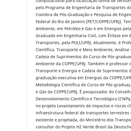
computacional para localização ótima de sensor
pelo Programa de Engenharia de Transportes do 
Coimbra de Pós-Graduação e Pesquisa de Engen
Federal do Rio de Janeiro (PET/COPPE/UFRJ). T
Ambiente, em Petróleo e Gás e em Energias pel
Graduado em Engenharia Civil, com Ênfase em 
Transportes, pela POLI/UFRJ. Atualmente, é Pro
Científica, Transporte e Meio Ambiente, Análise 
Cadeia de Suprimentos do Curso de Pós-gradua
Ambiente da COPPE/UFRJ. Também é professor de
Transporte e Energia e Cadeia de Suprimentos d
graduação executiva em Energias da COPPE/UFRJ
Metodologia Científica do Curso de Pós-graduaç
e Gás da COPPE/UFRJ. É pesquisador do Conselh
Desenvolvimento Científico e Tecnológico (CNPq
no projeto Levantamento de impactos e riscos cl
infraestrutura federal de transportes terrestres (
existente e projetada, do Ministério dos Transpor
consultor do Projeto H2 Verde Brasil da Deutsche