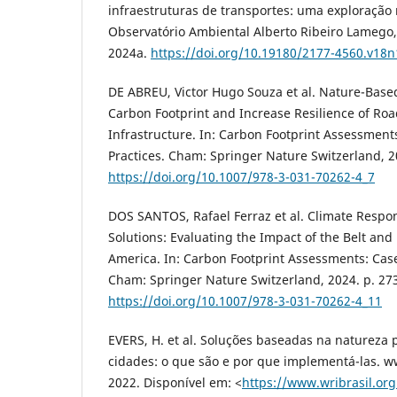
infraestruturas de transportes: uma exploração
Observatório Ambiental Alberto Ribeiro Lamego, v
2024a.
https://doi.org/10.19180/2177-4560.v18
DE ABREU, Victor Hugo Souza et al. Nature-Base
Carbon Footprint and Increase Resilience of Ro
Infrastructure. In: Carbon Footprint Assessment
Practices. Cham: Springer Nature Switzerland, 2
https://doi.org/10.1007/978-3-031-70262-4_7
DOS SANTOS, Rafael Ferraz et al. Climate Resp
Solutions: Evaluating the Impact of the Belt and 
America. In: Carbon Footprint Assessments: Case
Cham: Springer Nature Switzerland, 2024. p. 27
https://doi.org/10.1007/978-3-031-70262-4_11
EVERS, H. et al. Soluções baseadas na natureza
cidades: o que são e por que implementá-las. ww
2022. Disponível em: <
https://www.wribrasil.org