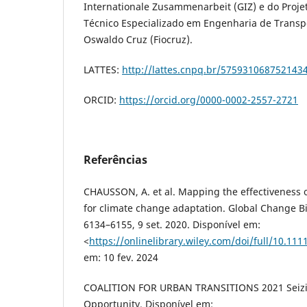
Internationale Zusammenarbeit (GIZ) e do Proj
Técnico Especializado em Engenharia de Transp
Oswaldo Cruz (Fiocruz).
LATTES:
http://lattes.cnpq.br/575931068752143
ORCID:
https://orcid.org/0000-0002-2557-2721
Referências
CHAUSSON, A. et al. Mapping the effectiveness 
for climate change adaptation. Global Change Biol
6134–6155, 9 set. 2020. Disponível em:
<
https://onlinelibrary.wiley.com/doi/full/10.11
em: 10 fev. 2024
COALITION FOR URBAN TRANSITIONS 2021 Seizi
Opportunity. Disponível em: