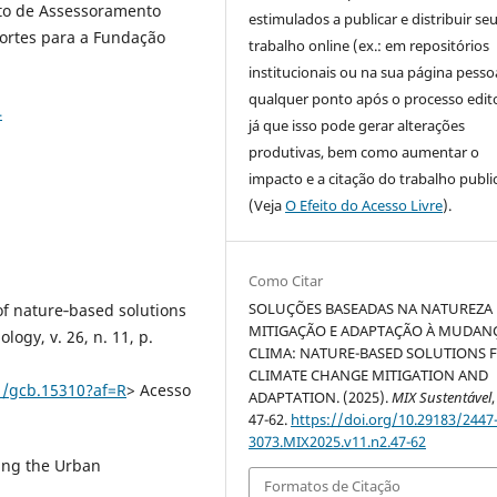
eto de Assessoramento
estimulados a publicar e distribuir se
ortes para a Fundação
trabalho online (ex.: em repositórios
institucionais ou na sua página pessoa
qualquer ponto após o processo edito
4
já que isso pode gerar alterações
produtivas, bem como aumentar o
impacto e a citação do trabalho publ
(Veja
O Efeito do Acesso Livre
).
Como Citar
SOLUÇÕES BASEADAS NA NATUREZA
of nature‐based solutions
MITIGAÇÃO E ADAPTAÇÃO À MUDAN
ogy, v. 26, n. 11, p.
CLIMA: NATURE-BASED SOLUTIONS 
CLIMATE CHANGE MITIGATION AND
11/gcb.15310?af=R
> Acesso
ADAPTATION. (2025).
MIX Sustentável
47-62.
https://doi.org/10.29183/2447
3073.MIX2025.v11.n2.47-62
ng the Urban
Formatos de Citação