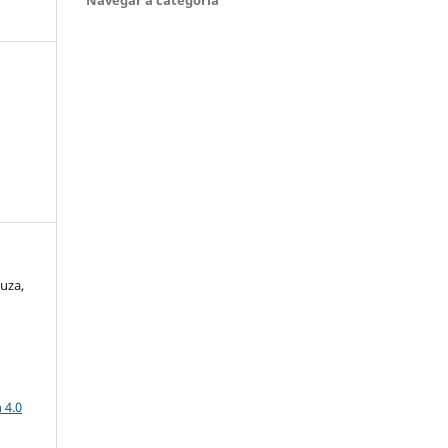
:
uza,
a
 4.0