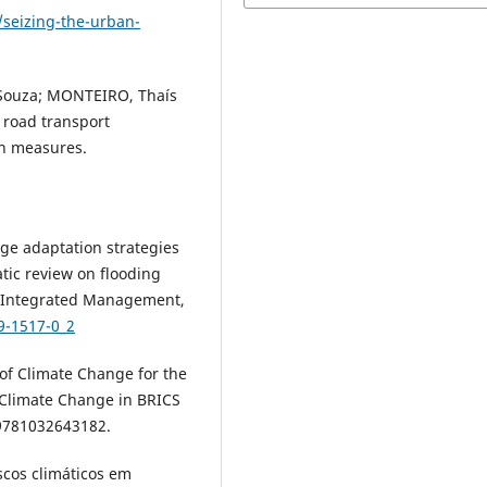
/seizing-the-urban-
Souza; MONTEIRO, Thaís
road transport
on measures.
ge adaptation strategies
atic review on flooding
d Integrated Management,
9-1517-0_2
 of Climate Change for the
 Climate Change in BRICS
N9781032643182.
scos climáticos em