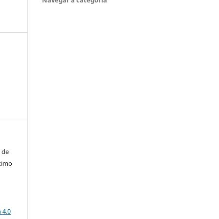
 de
ximo
a
 4.0