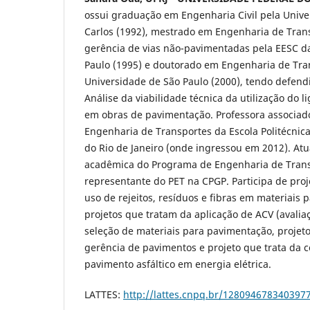
ossui graduação em Engenharia Civil pela Unive
Carlos (1992), mestrado em Engenharia de Tran
gerência de vias não-pavimentadas pela EESC d
Paulo (1995) e doutorado em Engenharia de Tra
Universidade de São Paulo (2000), tendo defendi
Análise da viabilidade técnica da utilização do l
em obras de pavimentação. Professora associa
Engenharia de Transportes da Escola Politécnic
do Rio de Janeiro (onde ingressou em 2012). A
acadêmica do Programa de Engenharia de Trans
representante do PET na CPGP. Participa de pro
uso de rejeitos, resíduos e fibras em materiais
projetos que tratam da aplicação de ACV (avaliaç
seleção de materiais para pavimentação, projet
gerência de pavimentos e projeto que trata da c
pavimento asfáltico em energia elétrica.
LATTES:
http://lattes.cnpq.br/128094678340397