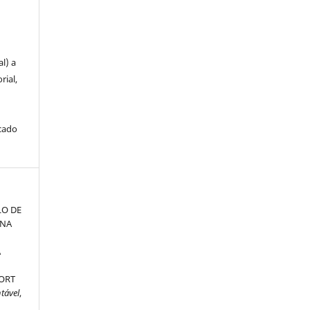
u
l) a
rial,
icado
LO DE
 NA
A
PORT
tável
,