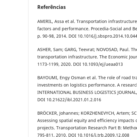
Referências
AMIRIL, Assa et al. Transportation infrastructure
factors and performance. Procedia-Social and Beh
p. 90-98, 2014. DOI 10.1016/j.sbspro.2014.10.04
ASHER, Sam; GARG, Teevrat; NOVOSAD, Paul. The
transportation infrastructure. The Economic Journ
1173-1199, 2020. DOI 10.1093/ej/ueaa013
BAYOUMI, Engy Osman et al. The role of road tra
investments on logistics performance. A resear
INTERNATIONAL BUSINESS LOGISTICS JOURNAL, v. 
DOI 10.21622/ibl.2021.01.2.016
BRÖCKER, Johannes; KORZHENEVYCH, Artem; S
Assessing spatial equity and efficiency impacts 
projects. Transportation Research Part B: Methodo
795-811, 2010. DOI 10.1016/j.trb.2009.12.008