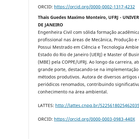
ORCID:
https://orcid.org/0000-0002-1317-4232
Thais Guedes Maximo Monteiro, UFRJ - UNIVE
DE JANEIRO
Engenheira Civil com sólida formação acadêmica
profissional nas áreas de Mecânica, Produção e
Possui Mestrado em Ciência e Tecnologia Ambie
Estado do Rio de Janeiro (UERJ) e Master of Bus
(MBE) pela COPPE/UFRJ. Ao longo da carreira, a
grande porte, destacando-se na implementação 
métodos produtivos. Autora de diversos artigos 
periódicos renomados, contribuindo significati
conhecimento na área ambiental.
LATTES:
http://lattes.cnpq.br/522561802546203
ORCID:
https://orcid.org/0000-0003-0983-440X