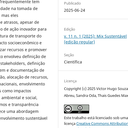
e frequentemente tem
Publicado
lidade na tomada de
2025-06-24
, mas eles
e atrasos, apesar de
o de ação inovador para
Edição
utura de transporte do
v. 11 n. 1 (2025): Mix Sustentável
(edição regular)
pacto socioeconômico e
izar recursos e promover
Seção
o envolveu definição de
Científica
 stakeholders, definição
tagem e documentação de
ão, alocação de recursos,
Licença
nacionais, envolvimento
Copyright (c) 2025 Victor Hugo Souza
os como impactos
Abreu, Sandra Oda, Thais Guedes Ma
 ambiental e social,
emos e transparência
erece uma abordagem
Este trabalho está licenciado sob um
senvolvimento sustentável
licença
Creative Commons Attribution