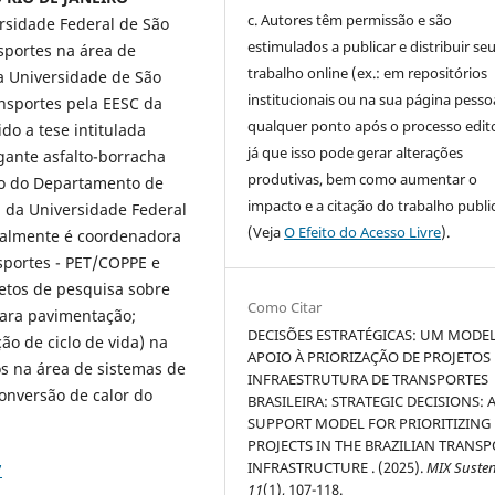
c. Autores têm permissão e são
rsidade Federal de São
estimulados a publicar e distribuir se
sportes na área de
trabalho online (ex.: em repositórios
a Universidade de São
institucionais ou na sua página pessoa
nsportes pela EESC da
qualquer ponto após o processo edito
do a tese intitulada
já que isso pode gerar alterações
igante asfalto-borracha
produtivas, bem como aumentar o
do do Departamento de
impacto e a citação do trabalho publ
a da Universidade Federal
(Veja
O Efeito do Acesso Livre
).
tualmente é coordenadora
portes - PET/COPPE e
jetos de pesquisa sobre
Como Citar
 para pavimentação;
DECISÕES ESTRATÉGICAS: UM MODE
ão de ciclo de vida) na
APOIO À PRIORIZAÇÃO DE PROJETOS
os na área de sistemas de
INFRAESTRUTURA DE TRANSPORTES
onversão de calor do
BRASILEIRA: STRATEGIC DECISIONS: 
SUPPORT MODEL FOR PRIORITIZING
PROJECTS IN THE BRAZILIAN TRANS
INFRASTRUCTURE . (2025).
MIX Susten
7
11
(1), 107-118.