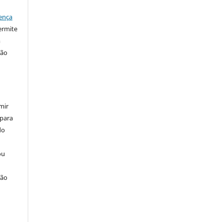
ença
ermite
m
ção
mir
 para
do
ou
ção