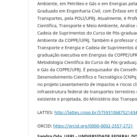
Ambiente, em Petróleo e Gás e em Energias pel
Graduado em Engenharia Civil, com Ênfase em 
Transportes, pela POLI/UFRJ. Atualmente, é Pro
Científica, Transporte e Meio Ambiente, Análise 
Cadeia de Suprimentos do Curso de Pós-gradua
Ambiente da COPPE/UFRJ. Também é professor de
Transporte e Energia e Cadeia de Suprimentos d
graduação executiva em Energias da COPPE/UFRJ
Metodologia Científica do Curso de Pós-graduaç
e Gás da COPPE/UFRJ. É pesquisador do Conselh
Desenvolvimento Científico e Tecnológico (CNPq
no projeto Levantamento de impactos e riscos cl
infraestrutura federal de transportes terrestres (
existente e projetada, do Ministério dos Transpo
LATTES:
http://lattes.cnpq.br/575931068752143
ORCID:
https://orcid.org/0000-0002-2557-2721
Sandra Oda, UFRJ - UNIVERSIDADE FEDERAL DO