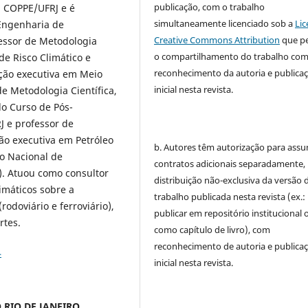
publicação, com o trabalho
a COPPE/UFRJ e é
simultaneamente licenciado sob a
Lic
Engenharia de
Creative Commons Attribution
que p
fessor de Metodologia
o compartilhamento do trabalho co
de Risco Climático e
reconhecimento da autoria e publica
ção executiva em Meio
inicial nesta revista.
 Metodologia Científica,
o Curso de Pós-
 e professor de
ão executiva em Petróleo
b. Autores têm autorização para assu
o Nacional de
contratos adicionais separadamente,
). Atuou como consultor
distribuição não-exclusiva da versão 
imáticos sobre a
trabalho publicada nesta revista (ex.:
rodoviário e ferroviário),
publicar em repositório institucional 
rtes.
como capítulo de livro), com
reconhecimento de autoria e publica
4
inicial nesta revista.
 RIO DE JANEIRO