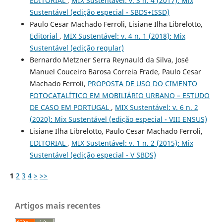
EDITORIAL
,
MIX Sustentável: v. 3 n. 4 (2017): Mix
Sustentável (edição especial - SBDS+ISSD)
Paulo Cesar Machado Ferroli, Lisiane Ilha Librelotto,
Editorial
,
MIX Sustentável: v. 4 n. 1 (2018): Mix
Sustentável (edição regular)
Bernardo Metzner Serra Reynauld da Silva, José
Manuel Couceiro Barosa Correia Frade, Paulo Cesar
Machado Ferroli,
PROPOSTA DE USO DO CIMENTO
FOTOCATALÍTICO EM MOBILIÁRIO URBANO – ESTUDO
DE CASO EM PORTUGAL
,
MIX Sustentável: v. 6 n. 2
(2020): Mix Sustentável (edição especial - VIII ENSUS)
Lisiane Ilha Librelotto, Paulo Cesar Machado Ferroli,
EDITORIAL
,
MIX Sustentável: v. 1 n. 2 (2015): Mix
Sustentável (edição especial - V SBDS)
1
2
3
4
>
>>
Artigos mais recentes