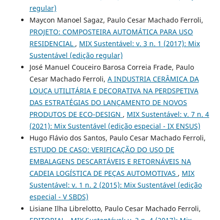
regular)
Maycon Manoel Sagaz, Paulo Cesar Machado Ferroli,
PROJETO: COMPOSTEIRA AUTOMÁTICA PARA USO
RESIDENCIAL
,
MIX Sustentável: v. 3 n. 1 (2017): Mix
Sustentável (edição regular)
José Manuel Couceiro Barosa Correia Frade, Paulo
Cesar Machado Ferroli,
A INDUSTRIA CERÂMICA DA
LOUÇA UTILITÁRIA E DECORATIVA NA PERDSPETIVA
DAS ESTRATÉGIAS DO LANÇAMENTO DE NOVOS
PRODUTOS DE ECO-DESIGN
,
MIX Sustentável: v. 7 n. 4
(2021): Mix Sustentável (edição especial - IX ENSUS)
Hugo Flávio dos Santos, Paulo Cesar Machado Ferroli,
ESTUDO DE CASO: VERIFICAÇÃO DO USO DE
EMBALAGENS DESCARTÁVEIS E RETORNÁVEIS NA
CADEIA LOGÍSTICA DE PEÇAS AUTOMOTIVAS
,
MIX
Sustentável: v. 1 n. 2 (2015): Mix Sustentável (edição
especial - V SBDS)
Lisiane Ilha Librelotto, Paulo Cesar Machado Ferroli,