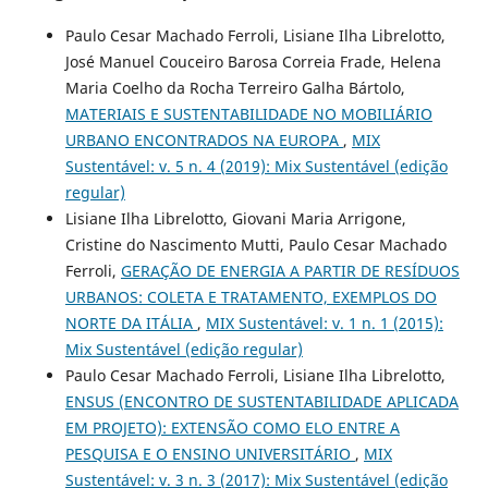
Paulo Cesar Machado Ferroli, Lisiane Ilha Librelotto,
José Manuel Couceiro Barosa Correia Frade, Helena
Maria Coelho da Rocha Terreiro Galha Bártolo,
MATERIAIS E SUSTENTABILIDADE NO MOBILIÁRIO
URBANO ENCONTRADOS NA EUROPA
,
MIX
Sustentável: v. 5 n. 4 (2019): Mix Sustentável (edição
regular)
Lisiane Ilha Librelotto, Giovani Maria Arrigone,
Cristine do Nascimento Mutti, Paulo Cesar Machado
Ferroli,
GERAÇÃO DE ENERGIA A PARTIR DE RESÍDUOS
URBANOS: COLETA E TRATAMENTO, EXEMPLOS DO
NORTE DA ITÁLIA
,
MIX Sustentável: v. 1 n. 1 (2015):
Mix Sustentável (edição regular)
Paulo Cesar Machado Ferroli, Lisiane Ilha Librelotto,
ENSUS (ENCONTRO DE SUSTENTABILIDADE APLICADA
EM PROJETO): EXTENSÃO COMO ELO ENTRE A
PESQUISA E O ENSINO UNIVERSITÁRIO
,
MIX
Sustentável: v. 3 n. 3 (2017): Mix Sustentável (edição