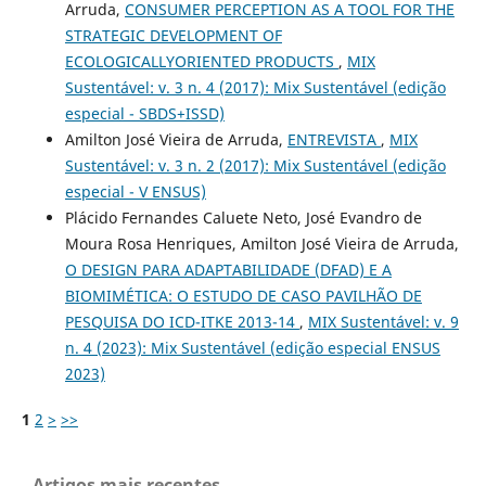
Arruda,
CONSUMER PERCEPTION AS A TOOL FOR THE
STRATEGIC DEVELOPMENT OF
ECOLOGICALLYORIENTED PRODUCTS
,
MIX
Sustentável: v. 3 n. 4 (2017): Mix Sustentável (edição
especial - SBDS+ISSD)
Amilton José Vieira de Arruda,
ENTREVISTA
,
MIX
Sustentável: v. 3 n. 2 (2017): Mix Sustentável (edição
especial - V ENSUS)
Plácido Fernandes Caluete Neto, José Evandro de
Moura Rosa Henriques, Amilton José Vieira de Arruda,
O DESIGN PARA ADAPTABILIDADE (DFAD) E A
BIOMIMÉTICA: O ESTUDO DE CASO PAVILHÃO DE
PESQUISA DO ICD-ITKE 2013-14
,
MIX Sustentável: v. 9
n. 4 (2023): Mix Sustentável (edição especial ENSUS
2023)
1
2
>
>>
Artigos mais recentes