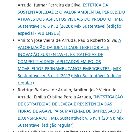
Arruda, Itamar Ferreira da Silva,
ESTÉTICA DA
SUSTENTABILIDADE: O VALOR AMBIENTAL PERCEBIDO
ATRAVÉS DOS ASPECTOS VISUAIS DO PRODUTO
,
MIX
Sustentável: v. 6 n. 2 (2020): Mix Sustentável (edição
especial - VIII ENSUS)
Amilton José Vieira de Arruda, Paulo Roberto Silva,
A
VALORIZAÇÃO DA IDENTIDADE TERRITORIAL E
INOVAÇÃO SUSTENTAVEL: ESTRATÉGIAS DE
COMPETITIVIDADE, APLICADOS EM POLOS
MOVELEIROS PERNAMBUCANOS EMERGENTES
,
MIX
Sustentável: v. 3 n. 1 (2017): Mix Sustentável (edição
regular)
Rodrigo Barbosa de Araújo, Amilton José Vieira de
Arruda, Emília Cristina Pereia Arruda,
INVESTIGAÇÃO
DE ESTRATÉGIAS DE LEVEZA E RESISTÊNCIA DAS
FIBRAS DE AGAVE PARA MATERIAL DE IMPRESSÃO 3D
BIOINSPIRADO
,
MIX Sustentável: v. 5 n. 1 (2019): Mix
Sustentável (edição regular)