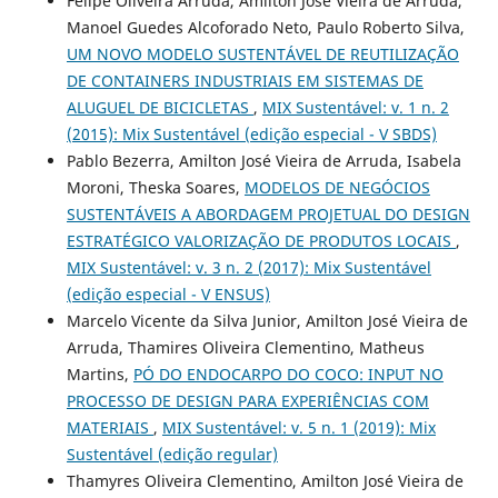
Felipe Oliveira Arruda, Amilton José Vieira de Arruda,
Manoel Guedes Alcoforado Neto, Paulo Roberto Silva,
UM NOVO MODELO SUSTENTÁVEL DE REUTILIZAÇÃO
DE CONTAINERS INDUSTRIAIS EM SISTEMAS DE
ALUGUEL DE BICICLETAS
,
MIX Sustentável: v. 1 n. 2
(2015): Mix Sustentável (edição especial - V SBDS)
Pablo Bezerra, Amilton José Vieira de Arruda, Isabela
Moroni, Theska Soares,
MODELOS DE NEGÓCIOS
SUSTENTÁVEIS A ABORDAGEM PROJETUAL DO DESIGN
ESTRATÉGICO VALORIZAÇÃO DE PRODUTOS LOCAIS
,
MIX Sustentável: v. 3 n. 2 (2017): Mix Sustentável
(edição especial - V ENSUS)
Marcelo Vicente da Silva Junior, Amilton José Vieira de
Arruda, Thamires Oliveira Clementino, Matheus
Martins,
PÓ DO ENDOCARPO DO COCO: INPUT NO
PROCESSO DE DESIGN PARA EXPERIÊNCIAS COM
MATERIAIS
,
MIX Sustentável: v. 5 n. 1 (2019): Mix
Sustentável (edição regular)
Thamyres Oliveira Clementino, Amilton José Vieira de