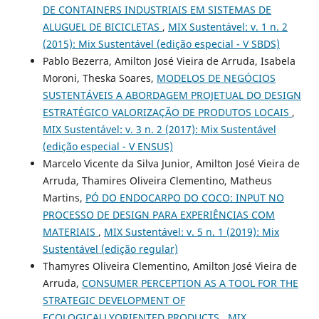
DE CONTAINERS INDUSTRIAIS EM SISTEMAS DE
ALUGUEL DE BICICLETAS
,
MIX Sustentável: v. 1 n. 2
(2015): Mix Sustentável (edição especial - V SBDS)
Pablo Bezerra, Amilton José Vieira de Arruda, Isabela
Moroni, Theska Soares,
MODELOS DE NEGÓCIOS
SUSTENTÁVEIS A ABORDAGEM PROJETUAL DO DESIGN
ESTRATÉGICO VALORIZAÇÃO DE PRODUTOS LOCAIS
,
MIX Sustentável: v. 3 n. 2 (2017): Mix Sustentável
(edição especial - V ENSUS)
Marcelo Vicente da Silva Junior, Amilton José Vieira de
Arruda, Thamires Oliveira Clementino, Matheus
Martins,
PÓ DO ENDOCARPO DO COCO: INPUT NO
PROCESSO DE DESIGN PARA EXPERIÊNCIAS COM
MATERIAIS
,
MIX Sustentável: v. 5 n. 1 (2019): Mix
Sustentável (edição regular)
Thamyres Oliveira Clementino, Amilton José Vieira de
Arruda,
CONSUMER PERCEPTION AS A TOOL FOR THE
STRATEGIC DEVELOPMENT OF
ECOLOGICALLYORIENTED PRODUCTS
,
MIX