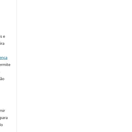
:
s e
ira
ença
ermite
m
ção
mir
 para
do