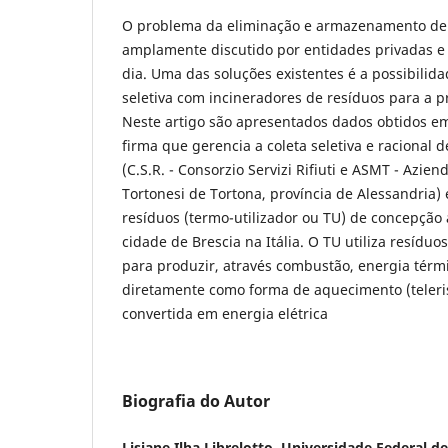
O problema da eliminação e armazenamento de 
amplamente discutido por entidades privadas 
dia. Uma das soluções existentes é a possibilid
seletiva com incineradores de resíduos para a 
Neste artigo são apresentados dados obtidos 
firma que gerencia a coleta seletiva e racional 
(C.S.R. - Consorzio Servizi Rifiuti e ASMT - Azien
Tortonesi de Tortona, província de Alessandria)
resíduos (termo-utilizador ou TU) de concepção
cidade de Brescia na Itália. O TU utiliza resíduo
para produzir, através combustão, energia térmi
diretamente como forma de aquecimento (teler
convertida em energia elétrica
Biografia do Autor
Lisiane Ilha Librelotto, Universidade Federal d