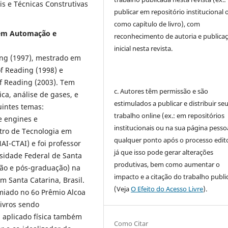
is e Técnicas Construtivas
publicar em repositório institucional 
como capítulo de livro), com
 em Automação e
reconhecimento de autoria e publica
inicial nesta revista.
ing (1997), mestrado em
of Reading (1998) e
of Reading (2003). Tem
c. Autores têm permissão e são
ca, análise de gases, e
estimulados a publicar e distribuir se
uintes temas:
trabalho online (ex.: em repositórios
e engines e
institucionais ou na sua página pessoa
ntro de Tecnologia em
qualquer ponto após o processo edito
I-CTAI) e foi professor
já que isso pode gerar alterações
rsidade Federal de Santa
produtivas, bem como aumentar o
ação e pós-graduação) na
impacto e a citação do trabalho publ
em Santa Catarina, Brasil.
(Veja
O Efeito do Acesso Livre
).
miado no 6o Prêmio Alcoa
livros sendo
 aplicado física também
Como Citar