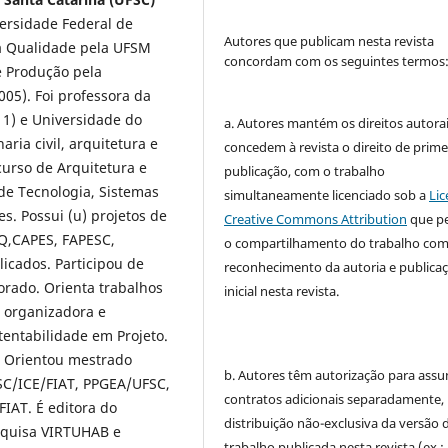
ersidade Federal de
Autores que publicam nesta revista
da Qualidade pela UFSM
concordam com os seguintes termos
e Produção pela
005). Foi professora da
11) e Universidade do
a. Autores mantém os direitos autorai
ria civil, arquitetura e
concedem à revista o direito de prime
curso de Arquitetura e
publicação, com o trabalho
de Tecnologia, Sistemas
simultaneamente licenciado sob a
Lic
s. Possui (u) projetos de
Creative Commons Attribution
que p
Q,CAPES, FAPESC,
o compartilhamento do trabalho co
icados. Participou de
reconhecimento da autoria e publica
orado. Orienta trabalhos
inicial nesta revista.
È organizadora e
tentabilidade em Projeto.
 Orientou mestrado
b. Autores têm autorização para assu
SC/ICE/FIAT, PPGEA/UFSC,
contratos adicionais separadamente,
IAT. É editora do
distribuição não-exclusiva da versão 
esquisa VIRTUHAB e
trabalho publicada nesta revista (ex.: