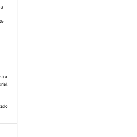
ou
ção
u
l) a
rial,
icado