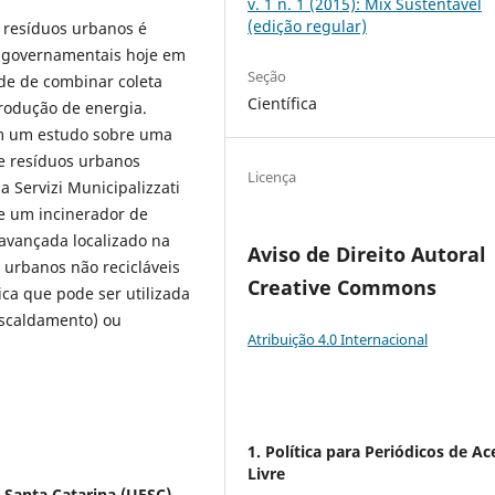
v. 1 n. 1 (2015): Mix Sustentável
(edição regular)
resíduos urbanos é
e governamentais hoje em
Seção
ade de combinar coleta
Científica
produção de energia.
em um estudo sobre uma
de resíduos urbanos
Licença
da Servizi Municipalizzati
 e um incinerador de
 avançada localizado na
Aviso de Direito Autoral
s urbanos não recicláveis
Creative Commons
ca que pode ser utilizada
iscaldamento) ou
Atribuição 4.0 Internacional
1. Política para Periódicos de Ac
Livre
e Santa Catarina (UFSC)