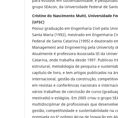
para estudos em sustentabilidade, é pesquisado
grupo SEAcon, da Universidade Federal de Santa
Cristine do Nascimento Mutti, Universidade Fe
(UFSC)
Possui graduação em Engenharia Civil pela Univ
Santa Maria (1992), mestrado em Engenharia Civ
Federal de Santa Catarina (1995) e doutorado e
Management and Engineering pela University of
Atualmente é professora Associada III da Unive
Catarina, onde trabalha desde 1997. Publicou trê
estrutural, metodologia de pesquisa e sustentab
capítulo de livro, e tem artigos publicados na á
internacional, gestão da construção, competitiv
em revistas e conferências nacionais e internac
vários trabalhos de conclusão de curso (graduaç
mestrado) e estágios. Em 2005 criou o grupo S
multidisciplinar de profissionais que desenvolv
gestão, competitividade e sustentabilidade na c
premiada no 6º prêmio Alcoa de Inovação em Al