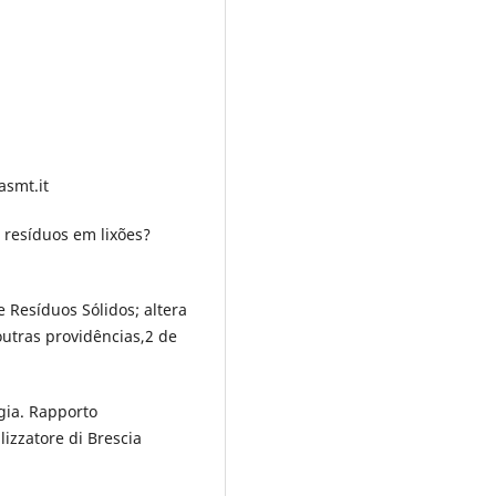
asmt.it
 resíduos em lixões?
de Resíduos Sólidos; altera
 outras providências,2 de
ia. Rapporto
izzatore di Brescia