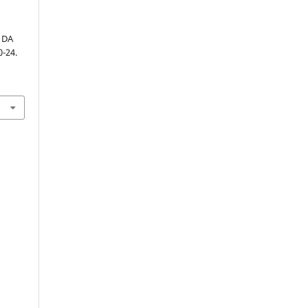
 DA
0-24.