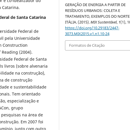
r e co-idealizador do
GERAÇÃO DE ENERGIA A PARTIR DE
 Catarina.
RESÍDUOS URBANOS: COLETA E
TRATAMENTO, EXEMPLOS DO NORTE
deral de Santa Catarina
ITÁLIA. (2015).
MIX Sustentável
,
1
(1), 1
https://doi.org/10.29183/2447-
ersidade Federal de
3073.MIX2015.v1.n1.10-24
il pela Universidade
m Construction
Formatos de Citação
 Reading (2004).
rsidade Federal de Santa
s livros (sobre alvenaria
ilidade na construção),
rea de construção
idade e sustentabilidade
ionais. Tem orientado
ão, especialização e
EACon, grupo
e pesquisas na área de
onstrução. Em 2007 foi
umínio, junto com outro